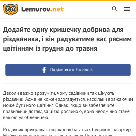
Додайте одну кришечку добрива для
різдвяника, і він радуватиме вас рясним
цвітінням із грудня до травня
Поділитися в Facebook
Деколи важко зрозуміти, чому садівники так цінують
різдвяник. Адже не кожен здогадується, наскільки вражаючим
може бути його цвітіння. Однак, якщо ви забезпечите
правильний догляд за цією рослиною, вона неодмінно стане
вашою улюбленицею.
Різдвяник прикрашає підвіконня багатьох будинків і квартир.
Майже кожен дачник має цю рослину. Проте інколи