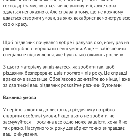
господарі замислюються, чи не викинути її, адже вона
здається непоказною. Але справа в тому, що не кожному
вдається створити умови, за яких декабрист демонструє всю
свою красу.
Щоб різдвяник почувався добре і радував око, йому раз на
рік потрібно створювати певні умови. А ще — забезпечити
спеціальне підживлення, яке буквально оживить рослину.
З цього матеріалу ви дізнаєтеся, як зробити так, щоб
різдвяник безперервно цвів протягом пів року. Це справді
вражаюче видовище. Обов’язково дочитайте до кінця, і вже
за два тижні ваш різдвяник розквітне рясними бутонами.
Важлива умова
У період із жовтня до листопада різдвянику потрібно
створити особливі умови. Якщо цього не зробити, не
засмучуйтеся — рослина все одно може зацвісти, хоча й не
так рясно. Наступного ж року декабрист точно виправдає
ваші очікування.