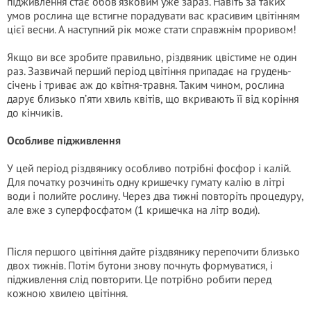
підживлення стає обов’язковим уже зараз. Навіть за таких
умов рослина ще встигне порадувати вас красивим цвітінням
цієї весни. А наступний рік може стати справжнім проривом!
Якщо ви все зробите правильно, різдвяник цвістиме не один
раз. Зазвичай перший період цвітіння припадає на грудень-
січень і триває аж до квітня-травня. Таким чином, рослина
дарує близько п’яти хвиль квітів, що вкривають її від коріння
до кінчиків.
Особливе підживлення
У цей період різдвянику особливо потрібні фосфор і калій.
Для початку розчиніть одну кришечку гумату калію в літрі
води і полийте рослину. Через два тижні повторіть процедуру,
але вже з суперфосфатом (1 кришечка на літр води).
Після першого цвітіння дайте різдвянику перепочити близько
двох тижнів. Потім бутони знову почнуть формуватися, і
підживлення слід повторити. Це потрібно робити перед
кожною хвилею цвітіння.