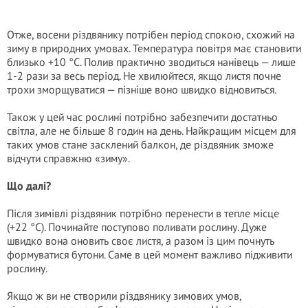
Отже, восени різдвянику потрібен період спокою, схожий на
зиму в природних умовах. Температура повітря має становити
близько +10 °C. Полив практично зводиться нанівець — лише
1-2 рази за весь період. Не хвилюйтеся, якщо листя почне
трохи зморщуватися — пізніше воно швидко відновиться.
Також у цей час рослині потрібно забезпечити достатньо
світла, але не більше 8 годин на день. Найкращим місцем для
таких умов стане засклений балкон, де різдвяник зможе
відчути справжню «зиму».
Що далі?
Після зимівлі різдвяник потрібно перенести в тепле місце
(+22 °C). Починайте поступово поливати рослину. Дуже
швидко вона оновить своє листя, а разом із цим почнуть
формуватися бутони. Саме в цей момент важливо підживити
рослину.
Якщо ж ви не створили різдвянику зимових умов,