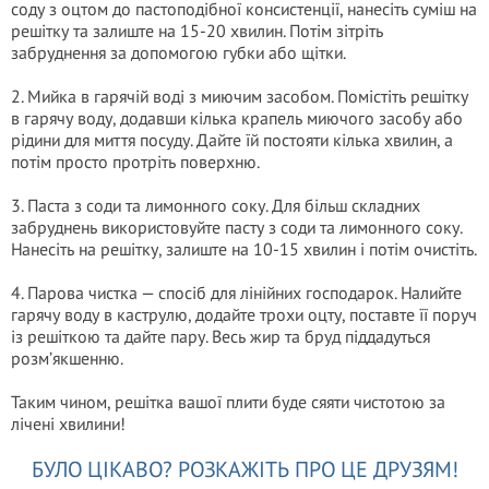
соду з оцтом до пастоподібної консистенції, нанесіть суміш на
решітку та залиште на 15-20 хвилин. Потім зітріть
забруднення за допомогою губки або щітки.
2. Мийка в гарячій воді з миючим засобом. Помістіть решітку
в гарячу воду, додавши кілька крапель миючого засобу або
рідини для миття посуду. Дайте їй постояти кілька хвилин, а
потім просто протріть поверхню.
3. Паста з соди та лимонного соку. Для більш складних
забруднень використовуйте пасту з соди та лимонного соку.
Нанесіть на решітку, залиште на 10-15 хвилин і потім очистіть.
4. Парова чистка — спосіб для лінійних господарок. Налийте
гарячу воду в каструлю, додайте трохи оцту, поставте її поруч
із решіткою та дайте пару. Весь жир та бруд піддадуться
розм’якшенню.
Таким чином, решітка вашої плити буде сяяти чистотою за
лічені хвилини!
БУЛО ЦІКАВО? РОЗКАЖІТЬ ПРО ЦЕ ДРУЗЯМ!