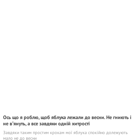
Ось що я роблю, щоб яблука лежали до весни. Не гниють і
не вʼянуть, а все завдяки одній хитрості
Завдяки таким простим крокам мої яблука спокійно долежують
мало не до весни