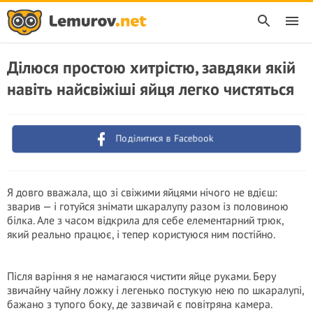
Ділюся простою хитрістю, завдяки якій
навіть найсвіжіші яйця легко чистяться
Поділитися в Facebook
Я довго вважала, що зі свіжими яйцями нічого не вдієш:
зварив — і готуйся знімати шкаралупу разом із половиною
білка. Але з часом відкрила для себе елементарний трюк,
який реально працює, і тепер користуюся ним постійно.
Після варіння я не намагаюся чистити яйце руками. Беру
звичайну чайну ложку і легенько постукую нею по шкаралупі,
бажано з тупого боку, де зазвичай є повітряна камера.