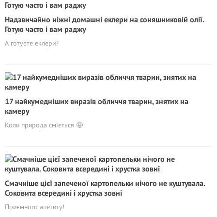
Надзвичайно ніжні домашні еклери на соняшниковій олії.
Готую часто і вам раджу
А готуєте еклери?
17 найкумедніших виразів обличчя тварин, знятих на
камеру
Коли природа сміється 🤪
Смачніше цієї запеченої картопельки нічого не куштувала.
Соковита всередині і хрустка зовні
Приємного апетиту!