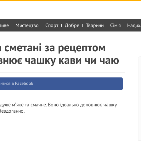
ливе
Мистецтво
Спорт
Добре
Тварини
Сім'я
Надих
 сметані за рецептом
овнює чашку кави чи чаю
итися в Facebook
ь дуже мʼяке та смачне. Воно ідеально доповнює чашку
бездоганно.