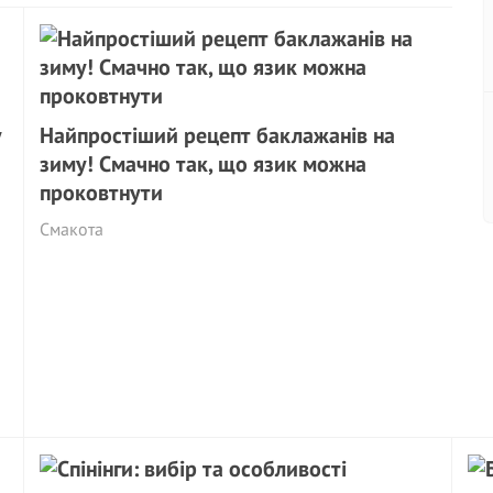
у
Найпростіший рецепт баклажанів на
зиму! Смачно так, що язик можна
проковтнути
Смакота