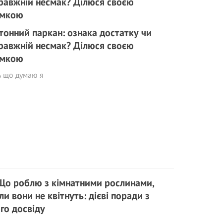
тонний паркан: ознака достатку чи
равжній несмак? Ділюся своєю
умкою
ь що думаю я