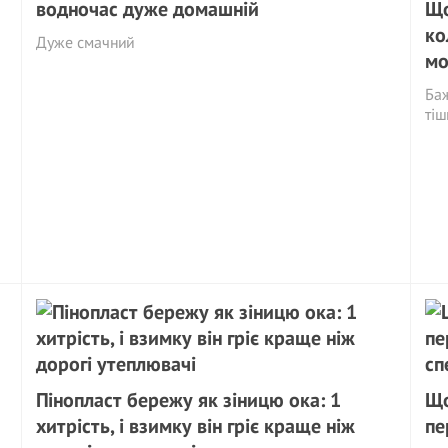
водночас дуже домашній
Що
ко
Дуже смачний
мо
Баж
тіш
Пінопласт бережу як зіницю ока: 1
Що
хитрість, і взимку він гріє краще ніж
пе