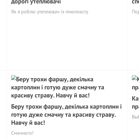
дорогі утеплювачі
сп
Як я роблю утеплювач із пінопласту
Пор
Ка
Беру трохи фаршу, декілька картоплин і
пр
готую дуже смачну та красиву страву.
Выб
Навчу й вас!
Смачного!