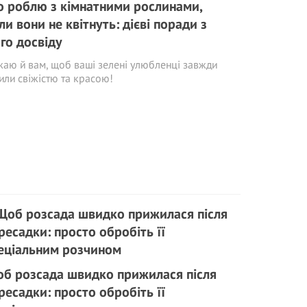
 роблю з кімнатними рослинами,
ли вони не квітнуть: дієві поради з
го досвіду
аю й вам, щоб ваші зелені улюбленці завжди
или свіжістю та красою!
б розсада швидко прижилася після
ресадки: просто обробіть її