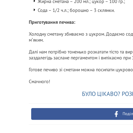
Жирна сметана – 200 мл.; цукор – 100 гр.;
Сода – 1/2 ч.л.; борошно – 3 склянки.
Приготування печива:
Холодну сметану збиваємо з цукром. Додаємо соду,
мʼяким.
Далі нам потрібно тоненько розкатати тісто та вир
заздалегідь заслане пергаментом і випікаємо при 
Готове печиво зі сметани можна посипати цукров
Смачного!
БУЛО ЦІКАВО? РОЗ
Поділ