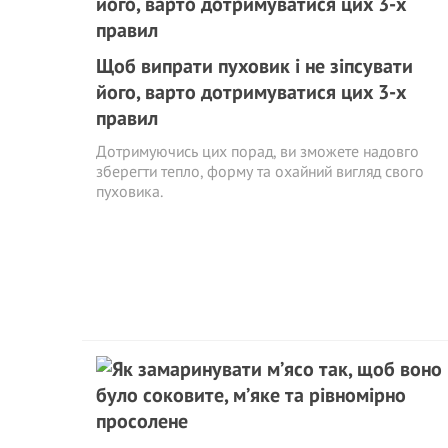
Щоб випрати пуховик і не зіпсувати
його, варто дотримуватися цих 3-х
правил
Дотримуючись цих порад, ви зможете надовго
зберегти тепло, форму та охайний вигляд свого
пуховика.