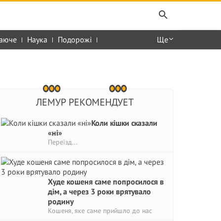
аюче
Наука
Подорожі
Ще
ЛЕМУР РЕКОМЕНДУЕТ
Коли кішки сказали
«ні»
Переїзд...
Худе кошеня саме попросилося в
дім, а через 3 роки врятувало
родину
Кошеня, яке саме прийшло до нас