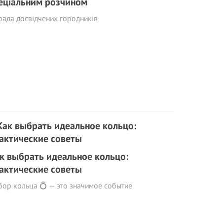
еціальним розчином
ада досвідчених городників
к выбрать идеальное кольцо:
актические советы
ор кольца 💍 — это значимое событие