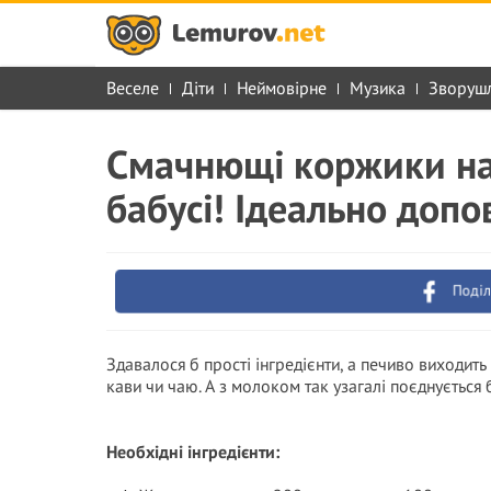
Веселе
Діти
Неймовірне
Музика
Зворуш
Cмачнющі коржики на
бабусі! Ідеально доп
Поділ
Здавалося б прості інгредієнти, а печиво виходит
кави чи чаю. А з молоком так узагалі поєднується 
Необхідні інгредієнти: