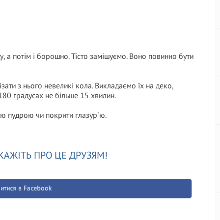
 а потім і борошно. Тісто замішуємо. Воно повинно бути
ізати з нього невеликі кола. Викладаємо їх на деко,
180 градусах не більше 15 хвилин.
ою пудрою чи покрити глазурʼю.
КАЖІТЬ ПРО ЦЕ ДРУЗЯМ!
итися в Facebook