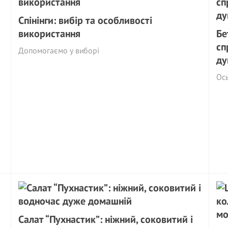
Спінінги: вибір та особливості
використання
Бе
сп
Допомогаємо у виборі
д
Ос
Салат “Пухнастик”: ніжний, соковитий і