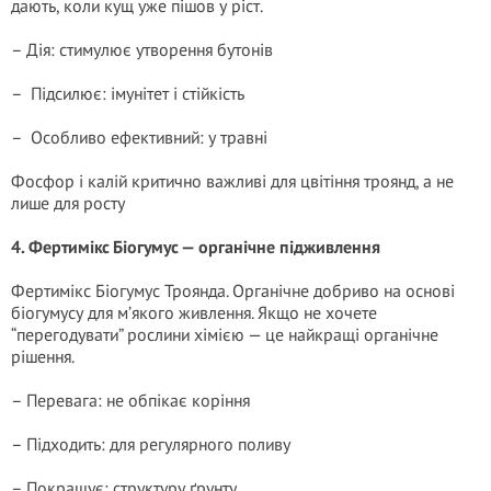
дають, коли кущ уже пішов у ріст.
– Дія: стимулює утворення бутонів
– Підсилює: імунітет і стійкість
– Особливо ефективний: у травні
Фосфор і калій критично важливі для цвітіння троянд, а не
лише для росту
4. Фертимікс Біогумус — органічне підживлення
Фертимікс Біогумус Троянда. Органічне добриво на основі
біогумусу для м’якого живлення. Якщо не хочете
“перегодувати” рослини хімією — це найкращі органічне
рішення.
– Перевага: не обпікає коріння
– Підходить: для регулярного поливу
– Покращує: структуру ґрунту