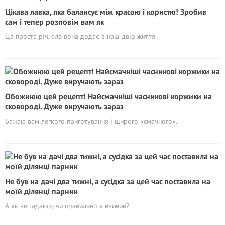
Цікава лавка, яка балансує між красою і користю! Зробив
сам і тепер розповім вам як
Це проста річ, але вона додає в наш двір життя.
Обожнюю цей рецепт! Найсмачніші часникові коржики на
сковороді. Дуже виручають зараз
Бажаю вам легкого приготування і щирого «смачного».
Не був на дачі два тижні, а сусідка за цей час поставила на
моїй ділянці парник
А як ви гадаєте, чи правильно я вчинив?