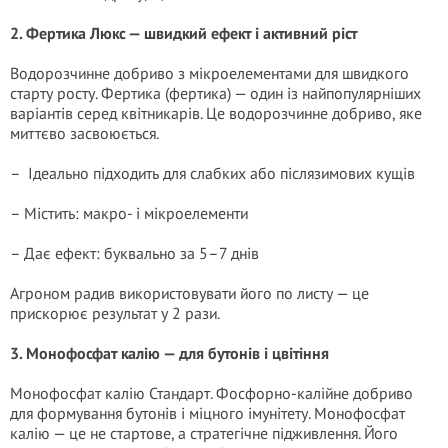
2. Фертика Люкс — швидкий ефект і активний ріст
Водорозчинне добриво з мікроелементами для швидкого
старту росту. Фертика (фертика) — один із найпопулярніших
варіантів серед квітникарів. Це водорозчинне добриво, яке
миттєво засвоюється.
– Ідеально підходить для слабких або післязимових кущів
– Містить: макро- і мікроелементи
– Дає ефект: буквально за 5–7 днів
Агроном радив використовувати його по листу — це
прискорює результат у 2 рази.
3. Монофосфат калію — для бутонів і цвітіння
Монофосфат калію Стандарт. Фосфорно-калійне добриво
для формування бутонів і міцного імунітету. Монофосфат
калію — це не стартове, а стратегічне підживлення. Його