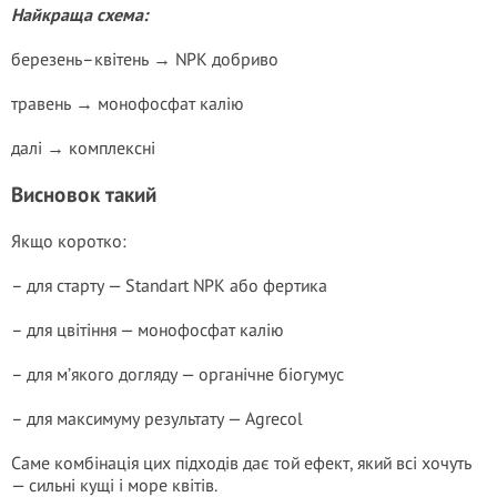
Найкраща схема:
березень–квітень → NPK добриво
травень → монофосфат калію
далі → комплексні
Висновок такий
Якщо коротко:
– для старту — Standart NPK або фертика
– для цвітіння — монофосфат калію
– для м’якого догляду — органічне біогумус
– для максимуму результату — Agrecol
Саме комбінація цих підходів дає той ефект, який всі хочуть
— сильні кущі і море квітів.