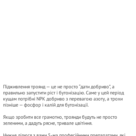
Підживлення троянд — це не просто “дати добриво”, а
правильно запустити ріст і бутонізацію. Саме у цей період
кущам потрібні NPK добриво з перевагою азоту, а трохи
пізніше — фосфор і калій для бутонізації.
Якщо зробити все грамотно, троянди будуть не просто
зеленими, а дадуть рясне, тривале цвітіння.
Нижче ділюся з вами 5-ма професійними препаратами, які