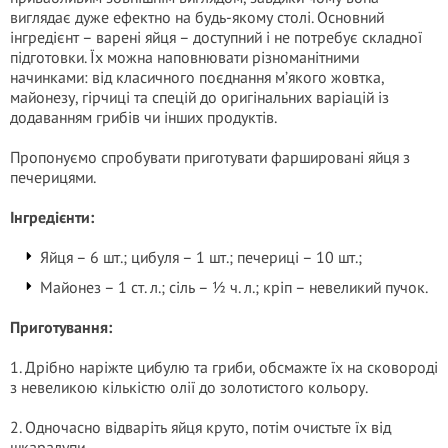
виглядає дуже ефектно на будь-якому столі. Основний
інгредієнт – варені яйця – доступний і не потребує складної
підготовки. Їх можна наповнювати різноманітними
начинками: від класичного поєднання м’якого жовтка,
майонезу, гірчиці та спецій до оригінальних варіацій із
додаванням грибів чи інших продуктів.
Пропонуємо спробувати приготувати фаршировані яйця з
печерицями.
Інгредієнти:
Яйця – 6 шт.; цибуля – 1 шт.; печериці – 10 шт.;
Майонез – 1 ст. л.; сіль – ½ ч. л.; кріп – невеликий пучок.
Приготування:
1. Дрібно наріжте цибулю та гриби, обсмажте їх на сковороді
з невеликою кількістю олії до золотистого кольору.
2. Одночасно відваріть яйця круто, потім очистьте їх від
шкаралупи.