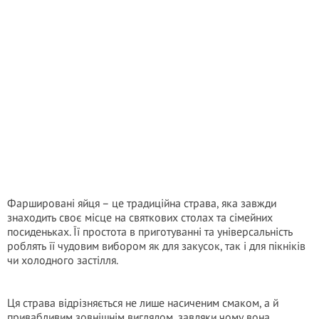
Фаршировані яйця – це традиційна страва, яка завжди
знаходить своє місце на святкових столах та сімейних
посиденьках. Її простота в приготуванні та універсальність
роблять її чудовим вибором як для закусок, так і для пікніків
чи холодного застілля.
Ця страва відрізняється не лише насиченим смаком, а й
привабливим зовнішнім виглядом, завдяки чому вона