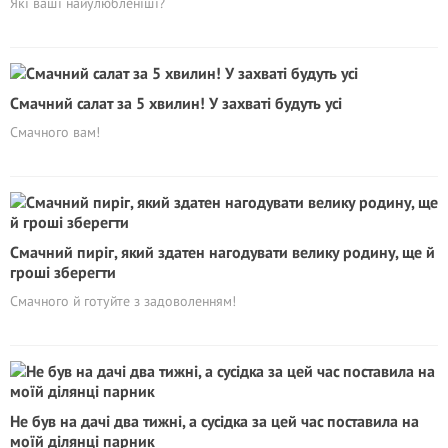
Які ваші найулюбленіші?
Смачний салат за 5 хвилин! У захваті будуть усі
Смачного вам!
Смачний пиріг, який здатен нагодувати велику родину, ще й
гроші зберегти
Смачного й готуйте з задоволенням!
Не був на дачі два тижні, а сусідка за цей час поставила на
моїй ділянці парник