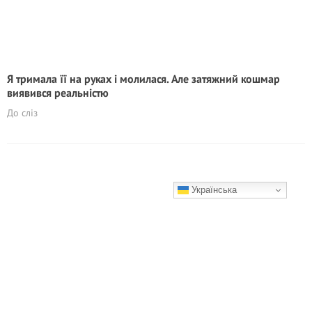
Я тримала її на руках і молилася. Але затяжний кошмар
виявився реальністю
До сліз
Українська