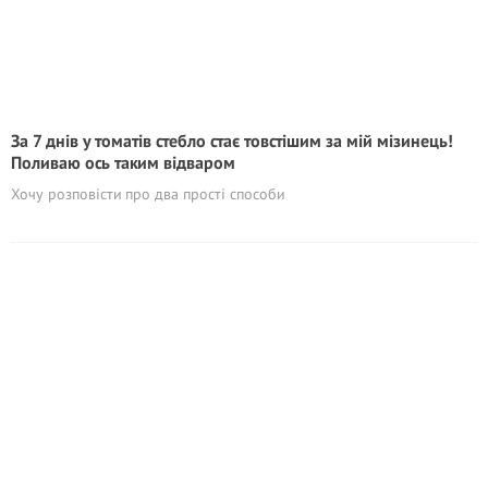
За 7 днів у томатів стебло стає товстішим за мій мізинець!
Поливаю ось таким відваром
Хочу розповісти про два прості способи