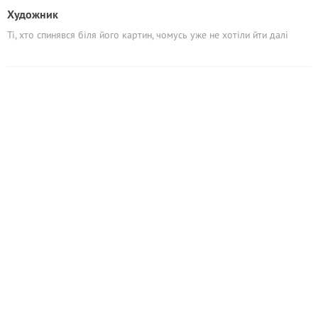
Художник
Ті, хто спинявся біля його картин, чомусь уже не хотіли йти далі