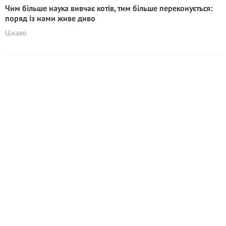
Чим більше наука вивчає котів, тим більше переконується:
поряд із нами живе диво
Цікаво