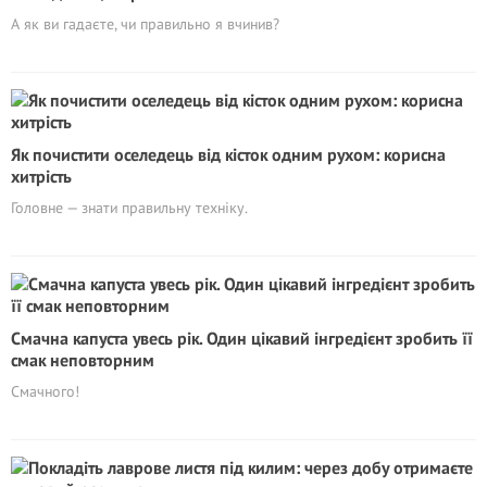
А як ви гадаєте, чи правильно я вчинив?
Як почистити оселедець від кісток одним рухом: корисна
хитрість
Головне — знати правильну техніку.
Смачна капуста увесь рік. Один цікавий інгредієнт зробить її
смак неповторним
Смачного!