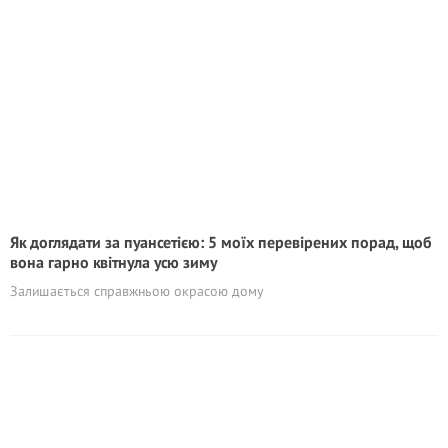
Як доглядати за пуансетією: 5 моїх перевірених порад, щоб
вона гарно квітнула усю зиму
Залишається справжньою окрасою дому