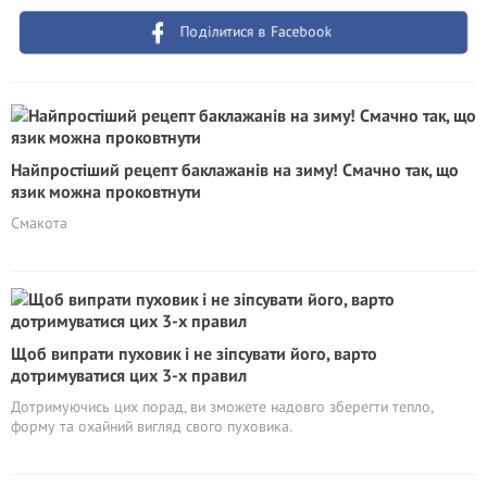
Поділитися в Facebook
Найпростіший рецепт баклажанів на зиму! Смачно так, що
язик можна проковтнути
Смакота
Щоб випрати пуховик і не зіпсувати його, варто
дотримуватися цих 3-х правил
Дотримуючись цих порад, ви зможете надовго зберегти тепло,
форму та охайний вигляд свого пуховика.