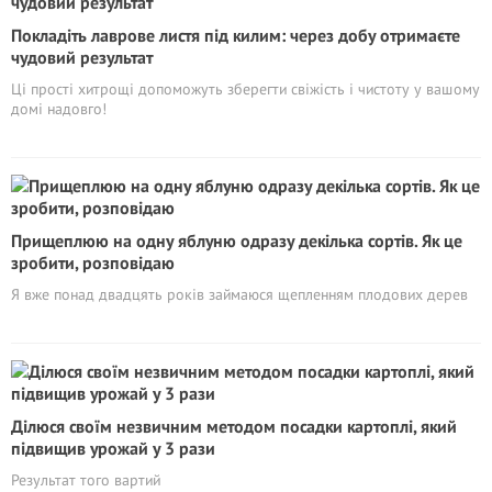
Покладіть лаврове листя під килим: через добу отримаєте
чудовий результат
Ці прості хитрощі допоможуть зберегти свіжість і чистоту у вашому
домі надовго!
Прищеплюю на одну яблуню одразу декілька сортів. Як це
зробити, розповідаю
Я вже понад двадцять років займаюся щепленням плодових дерев
Ділюся своїм незвичним методом посадки картоплі, який
підвищив урожай у 3 рази
Результат того вартий