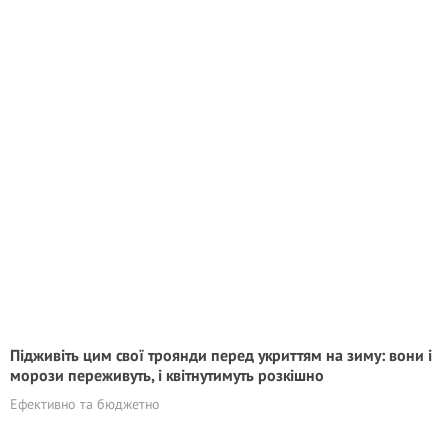
Підживіть цим свої троянди перед укриттям на зиму: вони і
морози переживуть, і квітнутимуть розкішно
Ефективно та бюджетно