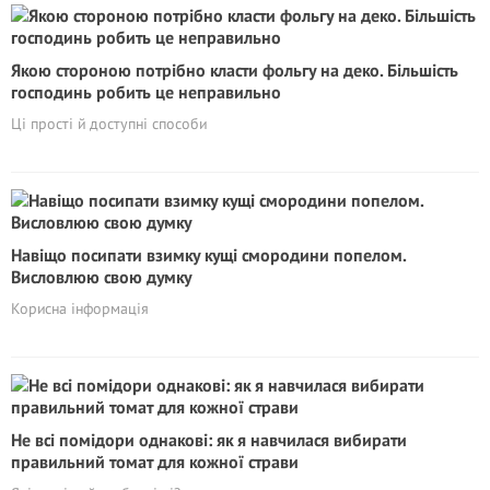
Якою стороною потрібно класти фольгу на деко. Більшість
господинь робить це неправильно
Ці прості й доступні способи
Навіщо посипати взимку кущі смородини попелом.
Висловлюю свою думку
Корисна інформація
Не всі помідори однакові: як я навчилася вибирати
правильний томат для кожної страви