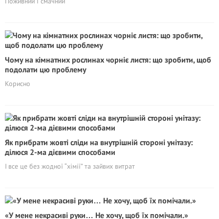
Поживний і смачний
Чому на кімнатних рослинах чорніє листя: що зробити, щоб
подолати цю проблему
Корисно
Як прибрати жовті сліди на внутрішній стороні унітазу:
ділюся 2-ма дієвими способами
І все це без жодної “хімії” та зайвих витрат
«У мене некрасиві руки… Не хочу, щоб їх помічали.»