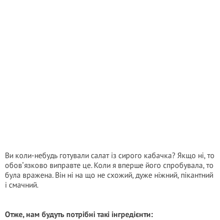
Ви коли-небудь готували салат із сирого кабачка? Якщо ні, то
обовʼязково виправте це. Коли я вперше його спробувала, то
була вражена. Він ні на що не схожий, дуже ніжний, пікантний
і смачний.
Отже, нам будуть потрібні такі інгредієнти: