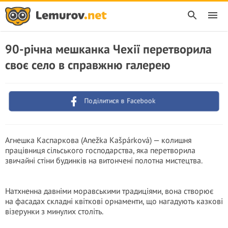
90-річна мешканка Чехії перетворила
своє село в справжню галерею
Поділитися в Facebook
Агнешка Каспаркова (Anežka Kašpárková) — колишня
працівниця сільського господарства, яка перетворила
звичайні стіни будинків на витончені полотна мистецтва.
Натхненна давніми моравськими традиціями, вона створює
на фасадах складні квіткові орнаменти, що нагадують казкові
візерунки з минулих століть.