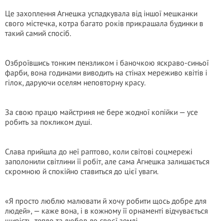
Це захоплення Агнешка успадкувала від іншої мешканки
свого містечка, котра багато років прикрашала будинки в
такий самий спосіб.
Озброївшись тонким пензликом і баночкою яскраво-синьої
фарби, вона годинами виводить на стінах мереживо квітів і
гілок, даруючи оселям неповторну красу.
За свою працю майстриня не бере жодної копійки — усе
робить за покликом душі.
Слава прийшла до неї раптово, коли світові соцмережі
заполонили світлини її робіт, але сама Агнешка залишається
скромною й спокійно ставиться до цієї уваги.
«Я просто люблю малювати й хочу робити щось добре для
людей», — каже вона, і в кожному її орнаменті відчувається
щирість, тепло та любов до своєї землі.