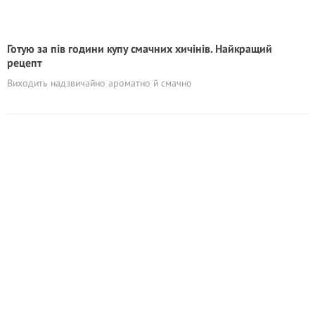
Готую за пів години купу смачних хичінів. Найкращий
рецепт
Виходить надзвичайно ароматно й смачно