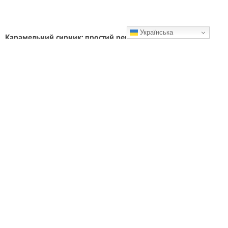
Українська
Карамельний сирник: простий рецепт приготування
неймовірного десерту
Смачного!