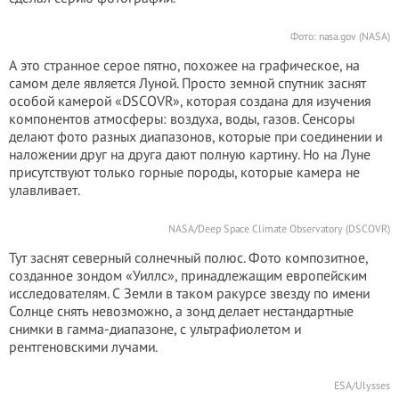
Фото: nasa.gov (NASA)
А это странное серое пятно, похожее на графическое, на
самом деле является Луной. Просто земной спутник заснят
особой камерой «DSCOVR», которая создана для изучения
компонентов атмосферы: воздуха, воды, газов. Сенсоры
делают фото разных диапазонов, которые при соединении и
наложении друг на друга дают полную картину. Но на Луне
присутствуют только горные породы, которые камера не
улавливает.
NASA/Deep Space Climate Observatory (DSCOVR)
Тут заснят северный солнечный полюс. Фото композитное,
созданное зондом «Уиллс», принадлежащим европейским
исследователям. С Земли в таком ракурсе звезду по имени
Солнце снять невозможно, а зонд делает нестандартные
снимки в гамма-диапазоне, с ультрафиолетом и
рентгеновскими лучами.
ESA/Ulysses