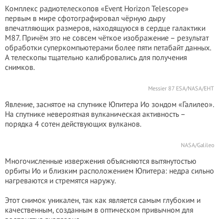
Комплекс радиотелескопов «Event Horizon Telescope»
первым в мире сфотографировал чёрную дыру
впечатляющих размеров, находящуюся в сердце галактики
M87. Причём это не совсем чёткое изображение – результат
обработки суперкомпьютерами более пяти петабайт данных.
А телескопы тщательно калибровались для получения
снимков.
Messier 87 ESA/NASA/EHT
Явление, заснятое на спутнике Юпитера Ио зондом «Галилео».
На спутнике невероятная вулканическая активность –
порядка 4 сотен действующих вулканов.
NASA/Galileo
Многочисленные извержения объясняются вытянутостью
орбиты Ио и близким расположением Юпитера: недра сильно
нагреваются и стремятся наружу.
Этот снимок уникален, так как является самым глубоким и
качественным, созданным в оптическом привычном для