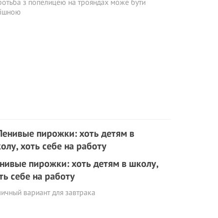
отьба з попелицею на трояндах може бути
пішною
нивые пирожки: хоть детям в школу,
ть себе на работу
ичный вариант для завтрака