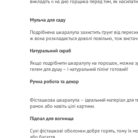
викладіть її на дно горщика перед тим, як насипати
Мульча для саду
Подрібнена шкаралупа захистить ґрунт від пересиха
ж вона розкладається доволі повільно, тож вистачи
Натуральний скраб
Якщо подрібнити шкаралупу на порошок, можна зр
гелем для душу – і натуральний пілінг готовий!
Ручна робота та декор
Фісташкова шкаралупа – ідеальний матеріал для тв
рамок або навіть цілі картини.
Підпал для вогнища
Сухі фісташкові оболонки добре горять, тому їх 
або багаття.