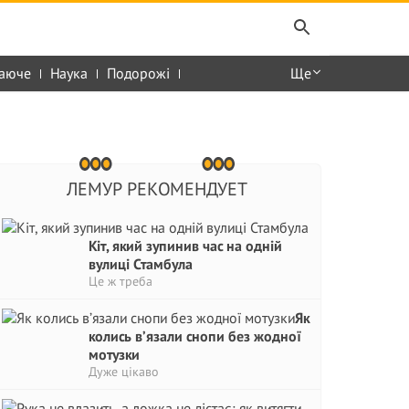
аюче
Наука
Подорожі
Ще
ЛЕМУР РЕКОМЕНДУЕТ
Кіт, який зупинив час на одній
вулиці Стамбула
Це ж треба
Як
колись в’язали снопи без жодної
мотузки
Дуже цікаво