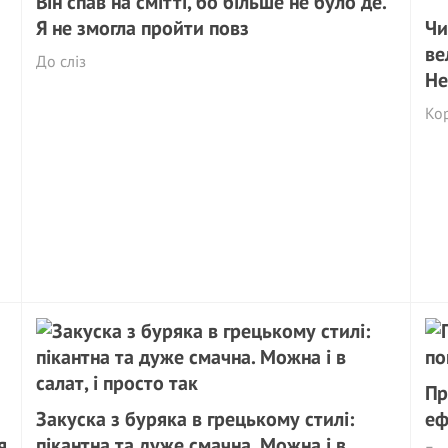
Він спав на смітті, бо більше не було де.
Я не змогла пройти повз
Чи
ве
До сліз
Не
Кор
Пр
Закуска з буряка в грецькому стилі:
еф
я
пікантна та дуже смачна. Можна і в