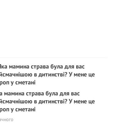
а мамина страва була для вас
йсмачнішою в дитинстві? У мене це
роп у сметані
ачного