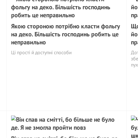
Якою стороною потрібно класти фольгу
Що
на деко. Більшість господинь робить це
йо
неправильно
пр
Ці прості й доступні способи
Дот
збе
пух