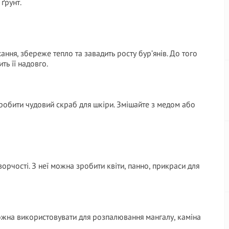
 ґрунт.
ння, збереже тепло та завадить росту бур’янів. До того
ть її надовго.
обити чудовий скраб для шкіри. Змішайте з медом або
орчості. З неї можна зробити квіти, панно, прикраси для
можна використовувати для розпалювання мангалу, каміна