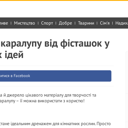
ливе
Мистецтво
Спорт
Добре
Тварини
Сім'я
Надих
каралупу від фісташок у
х ідей
итися в Facebook
а й джерело цікавого матеріалу для творчості та
аралупу – її можна використати з користю!
стане ідеальним дренажем для кімнатних рослин. Просто