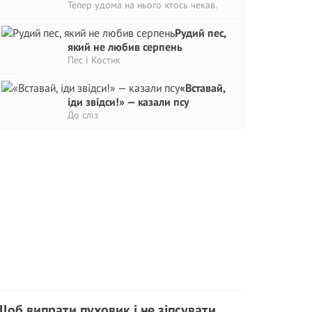
Тепер удома на нього хтось чекав.
Рудий пес,
який не любив серпень
Пес і Костик
«Вставай,
іди звідси!» — казали псу
До сліз