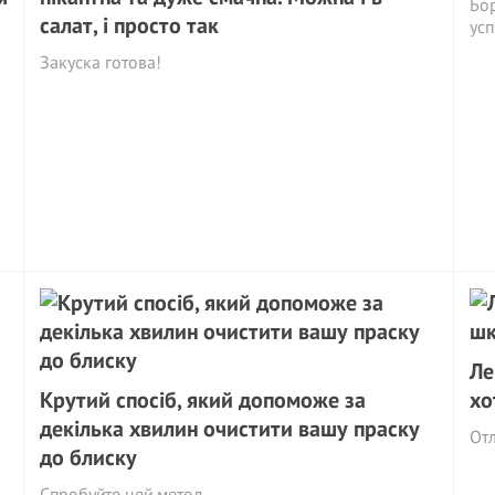
Бор
салат, і просто так
ус
Закуска готова!
Ле
Крутий спосіб, який допоможе за
хо
декілька хвилин очистити вашу праску
Отл
до блиску
Спробуйте цей метод