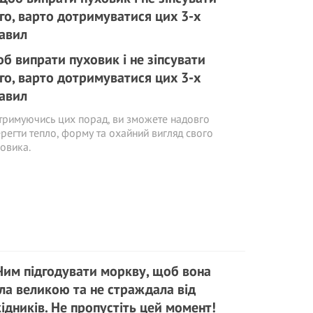
б випрати пуховик і не зіпсувати
го, варто дотримуватися цих 3-х
авил
римуючись цих порад, ви зможете надовго
регти тепло, форму та охайний вигляд свого
овика.