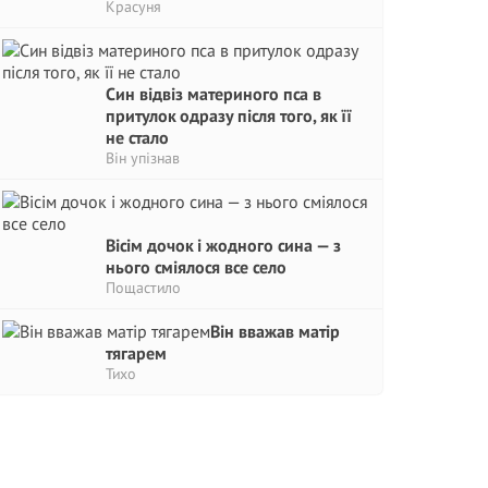
Красуня
Син відвіз материного пса в
притулок одразу після того, як її
не стало
Він упізнав
Вісім дочок і жодного сина — з
нього сміялося все село
Пощастило
Він вважав матір
тягарем
Тихо