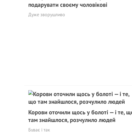
подарувати своєму чоловікові
Дуже зворушливо
Корови оточили щось у болоті — і те, щ
там знайшлося, розчулило людей
Буває і так