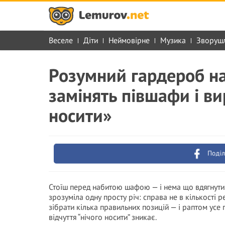
Веселе
Діти
Неймовірне
Музика
Зворуш
Розумний гардероб на 
замінять півшафи і в
носити»
Поділ
Стоїш перед набитою шафою — і нема що вдягнути.
зрозуміла одну просту річ: справа не в кількості ре
зібрати кілька правильних позицій — і раптом усе
відчуття “нічого носити” зникає.