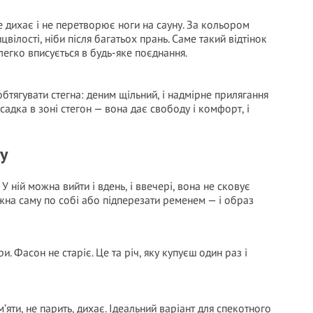
ще дихає і не перетворює ноги на сауну. За кольором
ілості, ніби після багатьох прань. Саме такий відтінок
 легко вписується в будь-яке поєднання.
тягувати стегна: деним щільний, і надмірне прилягання
адка в зоні стегон — вона дає свободу і комфорт, і
му
 У ній можна вийти і вдень, і ввечері, вона не сковує
жна саму по собі або підперезати ременем — і образ
и. Фасон не старіє. Це та річ, яку купуєш один раз і
м’яти, не парить, дихає. Ідеальний варіант для спекотного