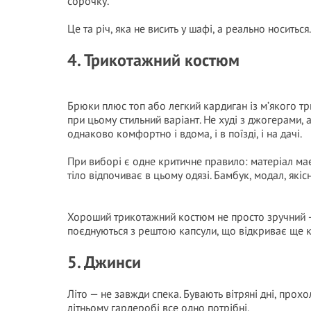
сорочку.
Це та річ, яка не висить у шафі, а реально носиться
4. Трикотажний костюм
Брюки плюс топ або легкий кардиган із м’якого тр
при цьому стильний варіант. Не худі з джогерами, 
однаково комфортно і вдома, і в поїзді, і на дачі.
При виборі є одне критичне правило: матеріал має 
тіло відпочиває в цьому одязі. Бамбук, модал, якіс
Хороший трикотажний костюм не просто зручний — ві
поєднуються з рештою капсули, що відкриває ще кі
5. Джинси
Літо — не завжди спека. Бувають вітряні дні, прох
літньому гардеробі все одно потрібні.