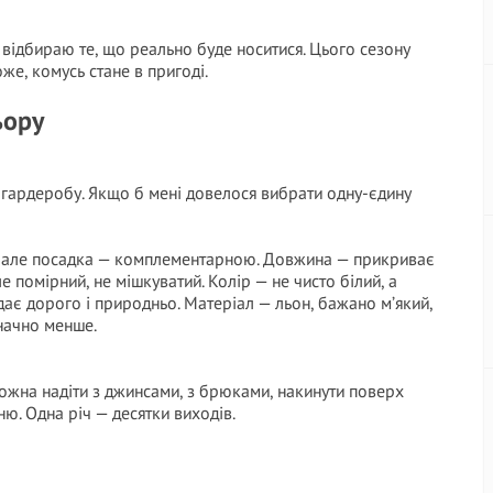
 відбираю те, що реально буде носитися. Цього сезону
же, комусь стане в пригоді.
ьору
о гардеробу. Якщо б мені довелося вибрати одну-єдину
, але посадка — комплементарною. Довжина — прикриває
е помірний, не мішкуватий. Колір — не чисто білий, а
дає дорого і природньо. Матеріал — льон, бажано м’який,
значно менше.
ожна надіти з джинсами, з брюками, накинути поверх
рню. Одна річ — десятки виходів.