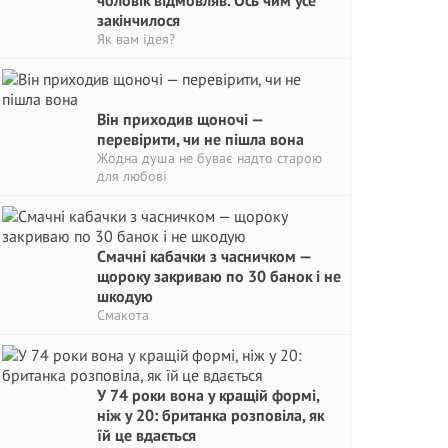
чоловік відмовляв. Ось чим усе
закінчилося
Як вам ідея?
Він приходив щоночі —
перевірити, чи не пішла вона
Жодна душа не буває надто старою
для любові
Смачні кабачки з часничком —
щороку закриваю по 30 банок і не
шкодую
Смакота
У 74 роки вона у кращій формі,
ніж у 20: британка розповіла, як
їй це вдається