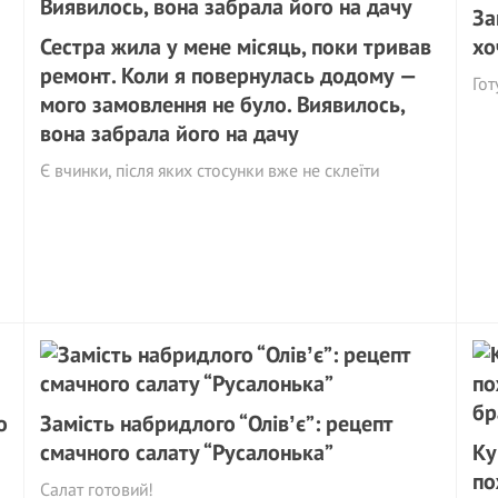
За
Сестра жила у мене місяць, поки тривав
хо
ремонт. Коли я повернулась додому —
Гот
мого замовлення не було. Виявилось,
вона забрала його на дачу
Є вчинки, після яких стосунки вже не склеїти
о
Замість набридлого “Олівʼє”: рецепт
смачного салату “Русалонька”
Кy
по
Салат готовий!