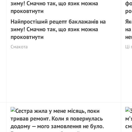
Найпростіший рецепт баклажанів на
Як
зиму! Смачно так, що язик можна
на
проковтнути
не
Смакота
Ці 