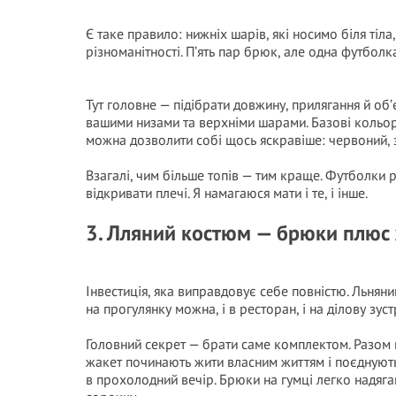
Є таке правило: нижніх шарів, які носимо біля тіла
різноманітності. П’ять пар брюк, але одна футболка 
Тут головне — підібрати довжину, прилягання й об
вашими низами та верхніми шарами. Базові кольори
можна дозволити собі щось яскравіше: червоний, 
Взагалі, чим більше топів — тим краще. Футболки р
відкривати плечі. Я намагаюся мати і те, і інше.
3. Лляний костюм — брюки плюс
Інвестиція, яка виправдовує себе повністю. Льняни
на прогулянку можна, і в ресторан, і на ділову зуст
Головний секрет — брати саме комплектом. Разом 
жакет починають жити власним життям і поєднуют
в прохолодний вечір. Брюки на гумці легко надяга