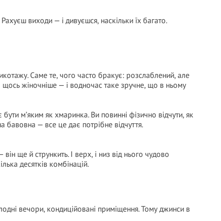
. Рахуєш виходи — і дивуєшся, наскільки їх багато.
икотажу. Саме те, чого часто бракує: розслаблений, але
а щось жіночніше — і водночас таке зручне, що в ньому
бути м’яким як хмаринка. Ви повинні фізично відчути, як
на бавовна — все це дає потрібне відчуття.
н ще й стрункить. І верх, і низ від нього чудово
лька десятків комбінацій.
олодні вечори, кондиційовані приміщення. Тому джинси в