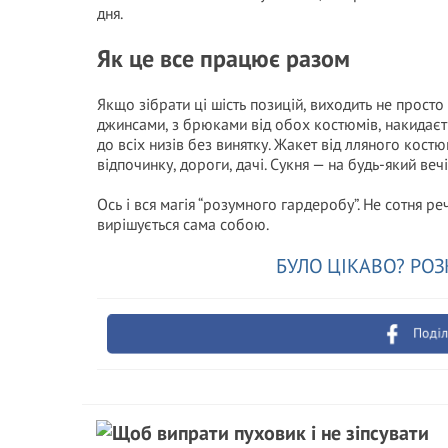
дня.
Як це все працює разом
Якщо зібрати ці шість позицій, виходить не прост
джинсами, з брюками від обох костюмів, накидаєть
до всіх низів без винятку. Жакет від лляного кос
відпочинку, дороги, дачі. Сукня — на будь-який вечі
Ось і вся магія “розумного гардеробу”. Не сотня ре
вирішується сама собою.
БУЛО ЦІКАВО? РОЗ
Поділ