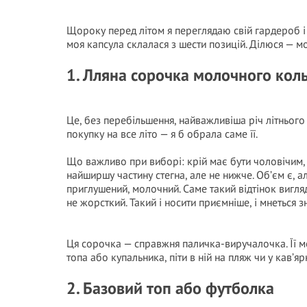
Щороку перед літом я переглядаю свій гардероб і
моя капсула склалася з шести позицій. Ділюся — мо
1. Лляна сорочка молочного кол
Це, без перебільшення, найважливіша річ літньог
покупку на все літо — я б обрала саме її.
Що важливо при виборі: крій має бути чоловічим
найширшу частину стегна, але не нижче. Об’єм є, ал
приглушений, молочний. Саме такий відтінок вигля
не жорсткий. Такий і носити приємніше, і мнеться 
Ця сорочка — справжня паличка-виручалочка. Її м
топа або купальника, піти в ній на пляж чи у кав’я
2. Базовий топ або футболка