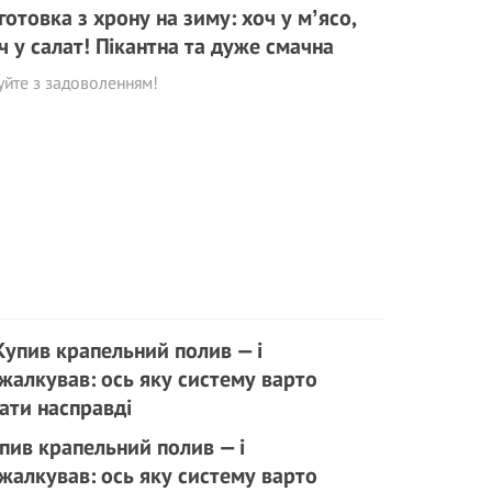
готовка з хрону на зиму: хоч у мʼясо,
ч у салат! Пікантна та дуже смачна
уйте з задоволенням!
пив крапельний полив — і
жалкував: ось яку систему варто