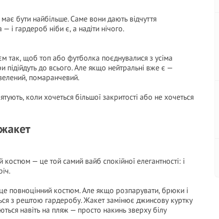
, має бути найбільше. Саме вони дають відчуття
— і гардероб ніби є, а надіти нічого.
’єм так, щоб топ або футболка поєднувалися з усіма
 підійдуть до всього. Але якщо нейтральні вже є —
зелений, помаранчевий.
ятують, коли хочеться більшої закритості або не хочеться
 жакет
й костюм — це той самий вайб спокійної елегантності: і
річ.
це повноцінний костюм. Але якщо розпарувати, брюки і
ься з рештою гардеробу. Жакет замінює джинсову куртку
ються навіть на пляж — просто накинь зверху білу