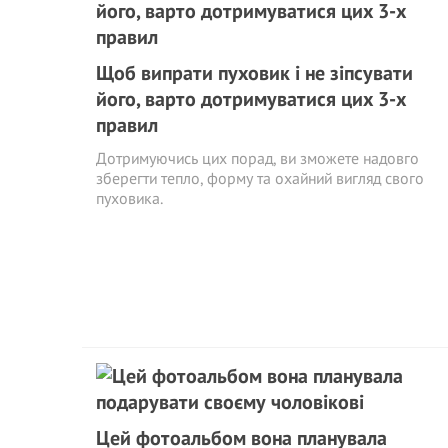
Щоб випрати пуховик і не зіпсувати
його, варто дотримуватися цих 3-х
правил
Дотримуючись цих порад, ви зможете надовго
зберегти тепло, форму та охайний вигляд свого
пуховика.
Цей фотоальбом вона планувала