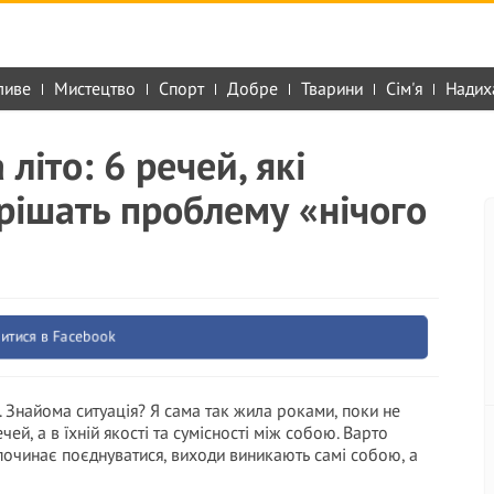
ливе
Мистецтво
Спорт
Добре
Тварини
Сім'я
Надих
літо: 6 речей, які
ирішать проблему «нічого
итися в Facebook
 Знайома ситуація? Я сама так жила роками, поки не
чей, а в їхній якості та сумісності між собою. Варто
 починає поєднуватися, виходи виникають самі собою, а