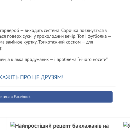
о гардероб — виходить система. Сорочка поєднується з
ся поверх сукні у прохолодний вечір. Топ і футболка —
тюма замінює куртку. Трикотажний костюм — для
р.
чей, а кілька продуманих — і проблема “нічого носити”
КАЖІТЬ ПРО ЦЕ ДРУЗЯМ!
итися в Facebook