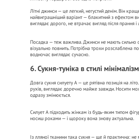
Літні джинси — це легкий, негустий денім. Він кра
найвиграшніший варіант — блакитний з ефектом вицв
виглядає дорого, не втрачає вигляд після прання і
Посадка — теж важлива. Джинси не мають сильно об
візуально повнить. Потрібна трохи розслаблена пос
водночас виглядає сучасно.
6. Сукня-туніка в стилі мінімаліз
Довга сукня силуету А — це рятівна позиція на літо.
рухів, виглядає доречно майже завжди. Носити мо
одразу змінюється.
Силует А підходить жінкам із будь-яким типом фігур
носиш роками — і щороку вона знову актуальна.
Із лляної тканини така сукня — ще й практична: не 