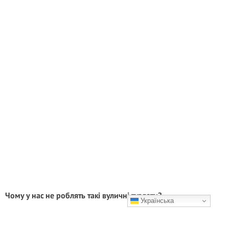
Чому у нас не роблять такі вуличні туалети?
Українська
Ідеї, які змінять ваш погляд на вигрібну яму