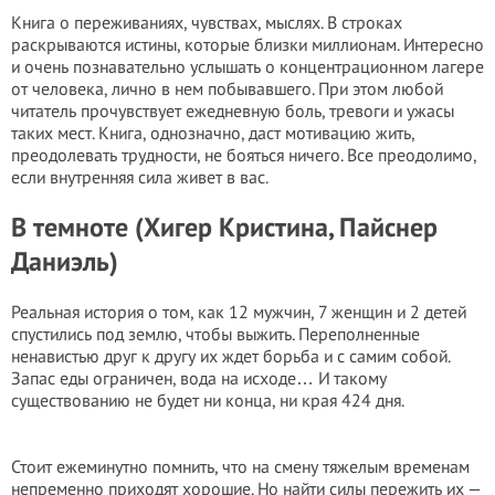
Книга о переживаниях, чувствах, мыслях. В строках
раскрываются истины, которые близки миллионам. Интересно
и очень познавательно услышать о концентрационном лагере
от человека, лично в нем побывавшего. При этом любой
читатель прочувствует ежедневную боль, тревоги и ужасы
таких мест. Книга, однозначно, даст мотивацию жить,
преодолевать трудности, не бояться ничего. Все преодолимо,
если внутренняя сила живет в вас.
В темноте (Хигер Кристина, Пайснер
Даниэль)
Реальная история о том, как 12 мужчин, 7 женщин и 2 детей
спустились под землю, чтобы выжить. Переполненные
ненавистью друг к другу их ждет борьба и с самим собой.
Запас еды ограничен, вода на исходе… И такому
существованию не будет ни конца, ни края 424 дня.
Стоит ежеминутно помнить, что на смену тяжелым временам
непременно приходят хорошие. Но найти силы пережить их —