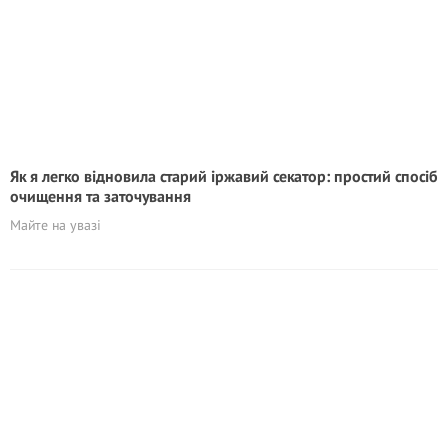
Як я легко відновила старий іржавий секатор: простий спосіб
очищення та заточування
Майте на увазі