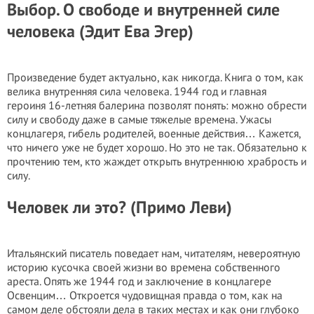
Выбор. О свободе и внутренней силе
человека (Эдит Ева Эгер)
Произведение будет актуально, как никогда. Книга о том, как
велика внутренняя сила человека. 1944 год и главная
героиня 16-летняя балерина позволят понять: можно обрести
силу и свободу даже в самые тяжелые времена. Ужасы
концлагеря, гибeль родителей, воeнные действия… Кажется,
что ничего уже не будет хорошо. Но это не так. Обязательно к
прочтению тем, кто жаждет открыть внутреннюю храбрость и
силу.
Человек ли это? (Примо Леви)
Итальянский писатель поведает нам, читателям, невероятную
историю кусочка своей жизни во времена собственного
ареста. Опять же 1944 год и заключение в концлагере
Освенцим… Откроется чудовищная правда о том, как на
самом деле обстояли дела в таких местах и как они глубоко