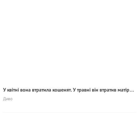
У квітні вона втратила кошенят. У травні він втратив матір…
Диво