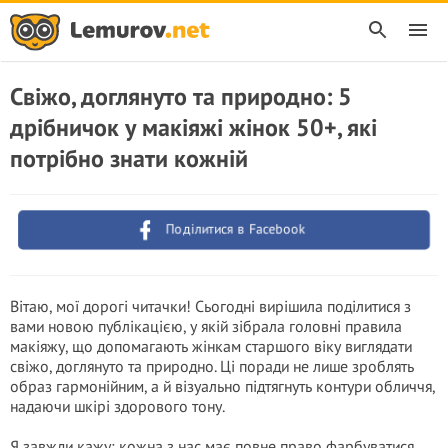
Свіжо, доглянуто та природно: 5
дрібничок у макіяжі жінок 50+, які
потрібно знати кожній
Поділитися в Facebook
Вітаю, мої дорогі читачки! Сьогодні вирішила поділитися з
вами новою публікацією, у якій зібрала головні правила
макіяжу, що допомагають жінкам старшого віку виглядати
свіжо, доглянуто та природно. Ці поради не лише зроблять
образ гармонійним, а й візуально підтягнуть контури обличчя,
надаючи шкірі здорового тону.
Я завжди кажу: кожна з нас має повне право фарбуватися