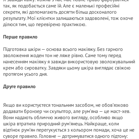
так, як подобається саме їй. Але є маленькі професійні
секрети, які допомагають досягти більш досконалого
результату. Мої клієнтки залишаються задоволені, тож охоче
ділюся тим, що перевірено практикою.
Перше правило
Підготовка шкіри — основа всього макіяжу. Без гарного
зволоження жоден тон не ляже рівно. Саме тому перед
нанесенням макіяжу я завжди використовую зволожувальний
крем або сироватку. Завдяки цьому шкіра виглядає свіжою
протягом усього дня.
Друге правило
Якщо ви користуєтеся тональним засобом, не обов’язково
додавати бронзер чи скульптор, але рум’яна — це маст-хев.
Вони надають обличчю живого вигляду, особливо якщо
шкіра втратила природний рум’янець. Найкраще, коли
відтінок рум’ян перегукується з кольором помади, хоча це не
суворе правило. Головне — дотримуватися одного підтону: