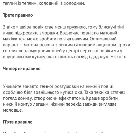
теплий із теплим, холодний із холодним.
Третє правило
З віком шкіра повік стає менш пружною, тому блискучі тіні
лише підкреслять зморшки. Водночас повністю матовий
макіяж теж може зробити погляд важчим. Оптимальний
варіант — матова основа з легким сатиновим акцентом. Трохи
світлих перламутрових тіней у центрі верхньої повіки чи у
внутрішньому кутику ока освіжать погляд і додадуть м’якості.
Четверте правило
Уникайте занадто темної розтушовки на нижній повіці,
особливо біля зовнішнього кутика ока. Така техніка «тягне»
погляд донизу, створюючи ефект втоми. Краще зробити
нижній контур легшим, ніжний перехід завжди виглядає
молодше.
П’яте правило