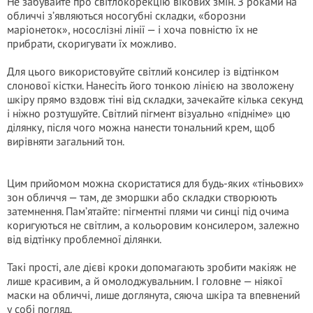
Не забувайте про світлокорекцію вікових змін. З роками на
обличчі з’являються носогубні складки, «борозни
маріонеток», носослізні лінії — і хоча повністю їх не
прибрати, скоригувати їх можливо.
Для цього використовуйте світлий консилер із відтінком
слонової кістки. Нанесіть його тонкою лінією на зволожену
шкіру прямо вздовж тіні від складки, зачекайте кілька секунд
і ніжно розтушуйте. Світлий пігмент візуально «підніме» цю
ділянку, після чого можна нанести тональний крем, щоб
вирівняти загальний тон.
Цим прийомом можна скористатися для будь-яких «тіньових»
зон обличчя — там, де зморшки або складки створюють
затемнення. Пам’ятайте: пігментні плями чи синці під очима
коригуються не світлим, а кольоровим консилером, залежно
від відтінку проблемної ділянки.
Такі прості, але дієві кроки допомагають зробити макіяж не
лише красивим, а й омолоджувальним. І головне — ніякої
маски на обличчі, лише доглянута, сяюча шкіра та впевнений
у собі погляд.