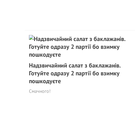
Надзвичайний салат з баклажанів.
Готуйте одразу 2 партії бо взимку
пошкодуєте
Смачного!