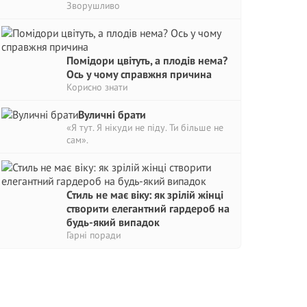
Зворушливо
Помідори цвітуть, а плодів нема?
Ось у чому справжня причина
Корисно знати
Вуличні брати
«Я тут. Я нікуди не піду. Ти більше не
сам».
Стиль не має віку: як зрілій жінці
створити елегантний гардероб на
будь-який випадок
Гарні поради