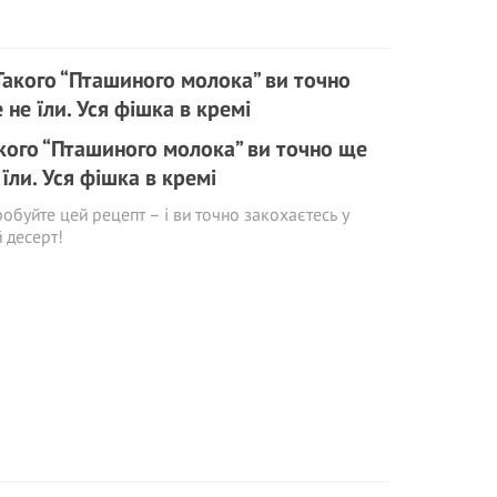
кого “Пташиного молока” ви точно ще
 їли. Уся фішка в кремі
обуйте цей рецепт – і ви точно закохаєтесь у
 десерт!