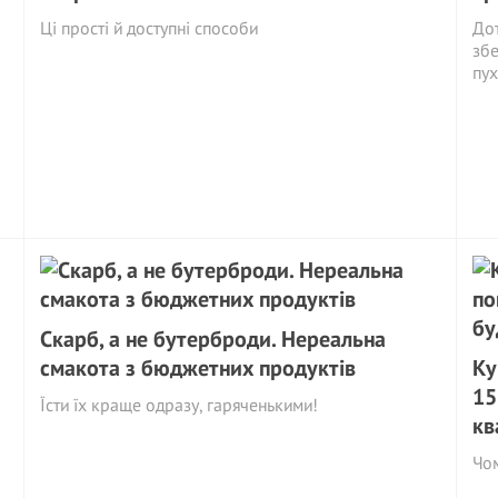
Ці прості й доступні способи
Дот
збе
пух
Скарб, а не бутерброди. Нереальна
смакота з бюджетних продуктів
Ку
15
Їсти їх краще одразу, гаряченькими!
кв
Чом