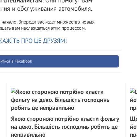
ы специалистам
. Они помогут вам
ения и обслуживания автомобиля.
о начало. Впереди вас ждет множество новых
ешать вам наслаждаться этим процессом.
КАЖІТЬ ПРО ЦЕ ДРУЗЯМ!
итися в Facebook
Якою стороною потрібно класти фольгу
Що
на деко. Більшість господинь робить це
йо
неправильно
пр