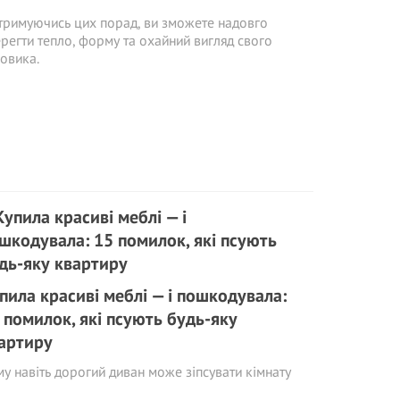
римуючись цих порад, ви зможете надовго
регти тепло, форму та охайний вигляд свого
овика.
пила красиві меблі — і пошкодувала:
 помилок, які псують будь-яку
артиру
у навіть дорогий диван може зіпсувати кімнату