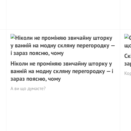
Ск
Ніколи не проміняю звичайну шторку у
за
ванній на модну скляну перегородку — і
Кор
зараз поясню, чому
А ви що думаєте?