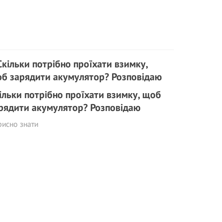
ільки потрібно проїхати взимку, щоб
рядити акумулятор? Розповідаю
исно знати