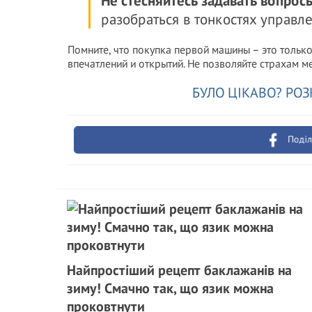
Не стесняйтесь задавать вопрос
разобраться в тонкостях управл
Помните, что покупка первой машины – это тольк
впечатлений и открытий. Не позволяйте страхам м
БУЛО ЦІКАВО? РОЗ
Поділ
Найпростіший рецепт баклажанів на
зиму! Смачно так, що язик можна
проковтнути