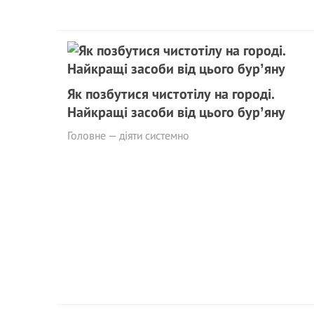
Як позбутися чистотілу на городі.
Найкращі засоби від цього бурʼяну
Головне — діяти системно