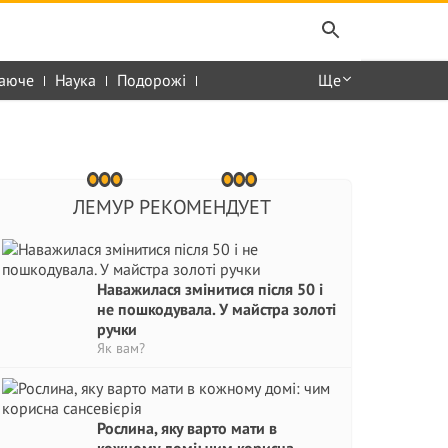
аюче
Наука
Подорожі
Ще
ЛЕМУР РЕКОМЕНДУЕТ
Наважилася змінитися після 50 і
не пошкодувала. У майстра золоті
ручки
Як вам?
Рослина, яку варто мати в