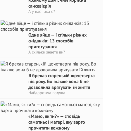
кожному домі: чим корисна
сансевієрія
А у вас така є?
Одне яйце — і стільки різних
сніданків: 13 способів
приготування
А скільки знаєте ви?
Я брехав старенькій щочетверга
пів року. Бо інакше вона б не
дозволила врятувати їй життя
Найдорожча подяка
«Мамо, як ти?» — сповідь
самотньої матері, яку варто
прочитати кожному