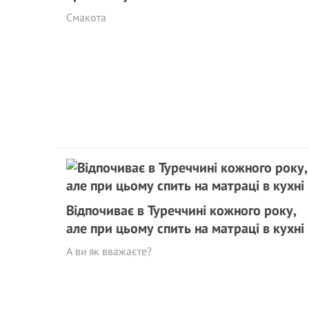
Смакота
Відпочиває в Туреччині кожного року,
але при цьому спить на матраці в кухні
А ви як вважаєте?