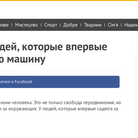
ливе
Мистецтво
Спорт
Добре
Тварини
Сім'я
Надих
дей, которые впервые
ю машину
итися в Facebook
изни человека. Это не только свобода передвижения, но
 и за окружающих. У людей, которые впервые садятся за