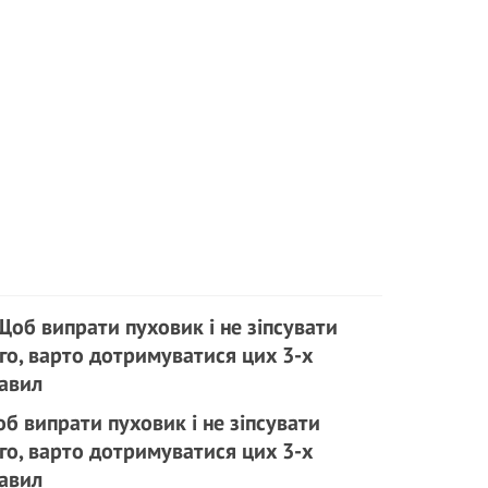
б випрати пуховик і не зіпсувати
го, варто дотримуватися цих 3-х
авил