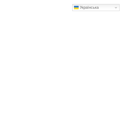
Українська
Зефірний торт без випічки: нереальна смакота, ще й