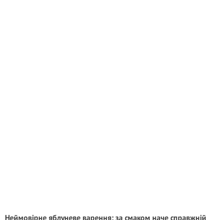
Неймовірне яблуневе варення: за смаком наче справжній