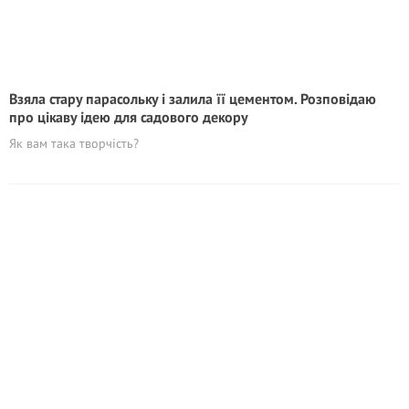
Взяла стару парасольку і залила її цементом. Розповідаю
про цікаву ідею для садового декору
Як вам така творчість?