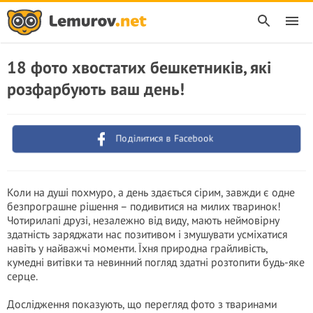
18 фото хвостатих бешкетників, які
розфарбують ваш день!
Поділитися в Facebook
Коли на душі похмуро, а день здається сірим, завжди є одне
безпрограшне рішення – подивитися на милих тваринок!
Чотирилапі друзі, незалежно від виду, мають неймовірну
здатність заряджати нас позитивом і змушувати усміхатися
навіть у найважчі моменти. Їхня природна грайливість,
кумедні витівки та невинний погляд здатні розтопити будь-яке
серце.
Дослідження показують, що перегляд фото з тваринами