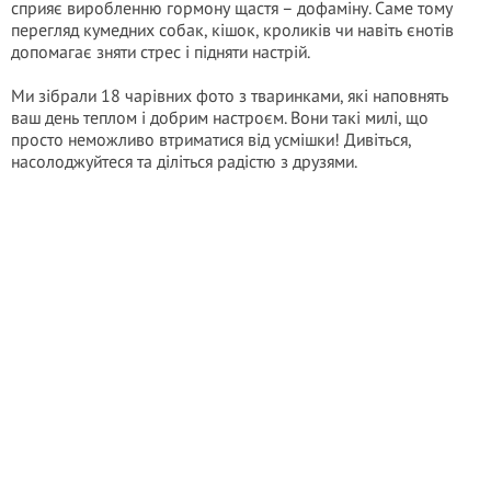
сприяє виробленню гормону щастя – дофаміну. Саме тому
перегляд кумедних собак, кішок, кроликів чи навіть єнотів
допомагає зняти стрес і підняти настрій.
Ми зібрали 18 чарівних фото з тваринками, які наповнять
ваш день теплом і добрим настроєм. Вони такі милі, що
просто неможливо втриматися від усмішки! Дивіться,
насолоджуйтеся та діліться радістю з друзями.