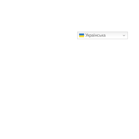
Українська
Прості й ароматні смажені пиріжечки з капустою. Цей
рецепт перевірений часом
Ви закохаєтесь у цей рецепт