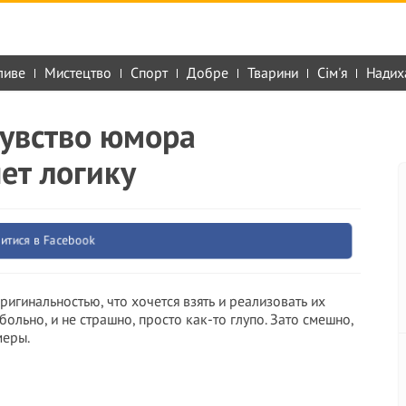
ливе
Мистецтво
Спорт
Добре
Тварини
Сім'я
Надих
чувство юмора
ет логику
итися в Facebook
игинальностью, что хочется взять и реализовать их
больно, и не страшно, просто как-то глупо. Зато смешно,
меры.