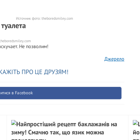
Источник фото:
theboredsmiley.com
 туалета
theboredsmiley.com
аскучает. Не позволим!
Джерело
КАЖІТЬ ПРО ЦЕ ДРУЗЯМ!
итися в Facebook