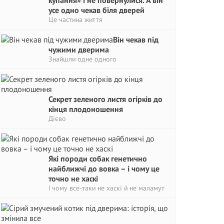
купання» і не повернулися. А він
усе одно чекав біля дверей
Це частина життя
Він чекав під
чужими дверима
Знайшли одне одного
Секрет зеленого листя огірків до
кінця плодоношення
Дієво
Які породи собак генетично
найближчі до вовка – і чому це
точно не хаскі
І чому все-таки не хаскі й не маламут