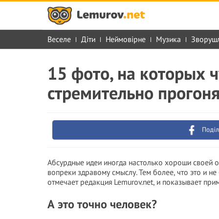
Веселе
Діти
Неймовірне
Музика
Зворуш
15 фото, на которых 
стремительно прогоня
Поділ
Абсурдные идеи иногда настолько хороши своей ор
вопреки здравому смыслу. Тем более, что это и не 
отмечает редакция Lemurov.net, и показывает при
А это точно человек?