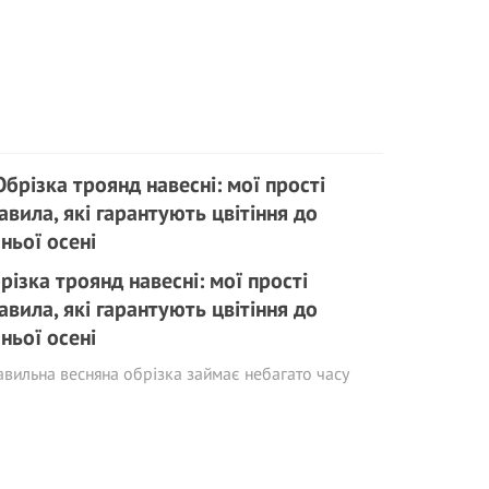
різка троянд навесні: мої прості
авила, які гарантують цвітіння до
зньої осені
вильна весняна обрізка займає небагато часу