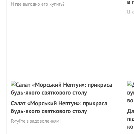
в 
И где выгодно его купить?
Ці
Салат «Морський Нептун»: прикраса
будь-якого святкового столу
Дл
пі
Готуйте з задоволенням!
ко