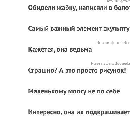
Источник фото:
Обидели жабку, написяли в боло
Самый важный элемент скульпт
Источник фото:
thebo
Кажется, она ведьма
Источник фото:
theboreds
Страшно? А это просто рисунок!
Маленькому мопсу не по себе
Интересно, она их подкрашивае