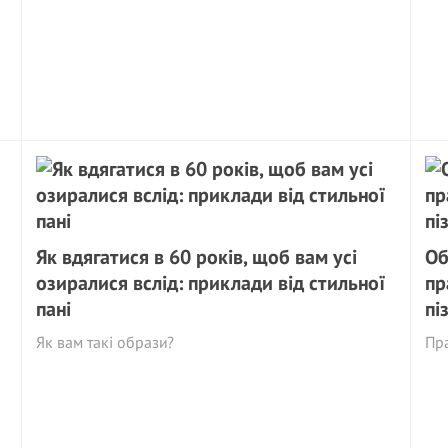
Як вдягатися в 60 років, щоб вам усі
Об
озиралися вслід: приклади від стильної
пр
пані
пі
Як вам такі образи?
Пра