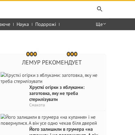
аюче
Наука
Подорожі
Ще
ЛЕМУР РЕКОМЕНДУЕТ
Хрусткі огірки з яблуками:
заготовка, яку не треба
стерилізувати
Смакота
Його залишили в грумера «на