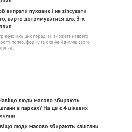
б випрати пуховик і не зіпсувати
го, варто дотримуватися цих 3-х
авил
римуючись цих порад, ви зможете надовго
регти тепло, форму та охайний вигляд свого
овика.
віщо люди масово збирають каштани