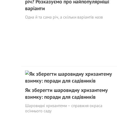
річ? Розказуємо про найпопулярніші
варіанти
Одна й та сама річ, а скільки варіантів назв
Як зберегти шаровидну хризантему
взимку: поради для садівників
Шаровидні хризантеми – справжня окраса
осіннього саду