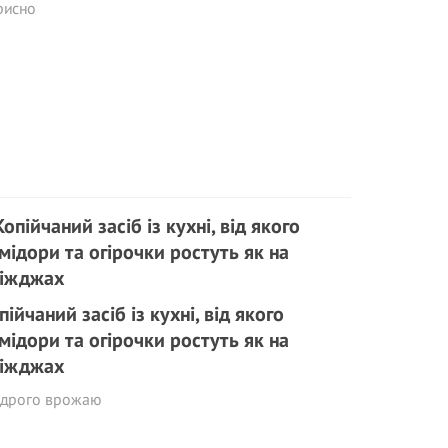
рисно
пійчаний засіб із кухні, від якого
мідори та огірочки ростуть як на
іжджах
дрого врожаю