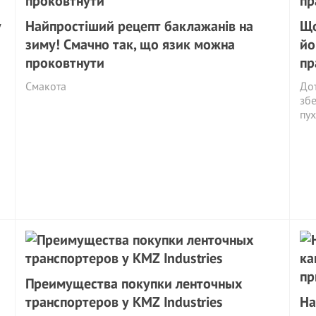
у
Найпростіший рецепт баклажанів на
Що
зиму! Смачно так, що язик можна
йо
проковтнути
пр
Смакота
Дот
збе
пух
Преимущества покупки ленточных
транспортеров у KMZ Industries
На