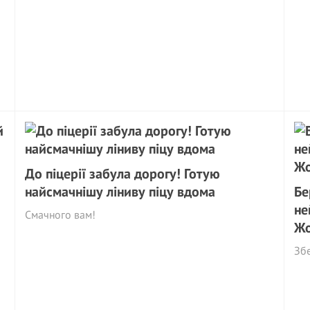
До піцерії забула дорогу! Готую
найсмачнішу ліниву піцу вдома
Бе
не
Смачного вам!
Жо
Збе