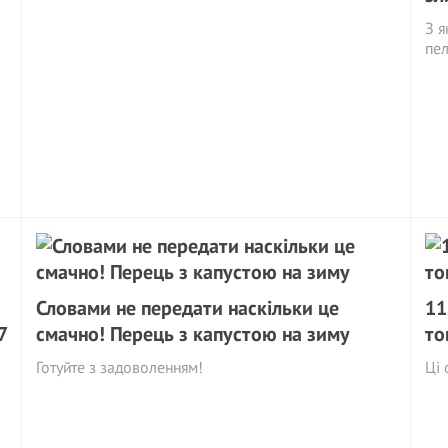
З я
пе
Словами не передати наскільки це
11
7
смачно! Перець з капустою на зиму
то
Готуйте з задоволенням!
Ці 