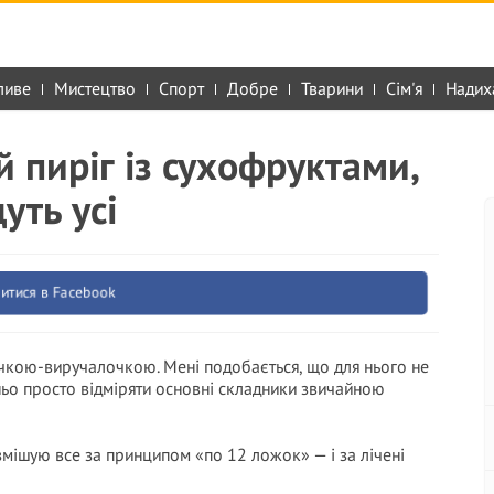
ливе
Мистецтво
Спорт
Добре
Тварини
Сім'я
Надих
 пиріг із сухофруктами,
уть усі
итися в Facebook
чкою-виручалочкою. Мені подобається, що для нього не
тньо просто відміряти основні складники звичайною
змішую все за принципом «по 12 ложок» — і за лічені