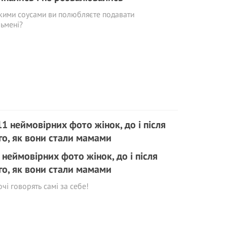
кими соусами ви полюбляєте подавати
льмені?
 неймовірних фото жінок, до і після
го, як вони стали мамами
очі говорять самі за себе!