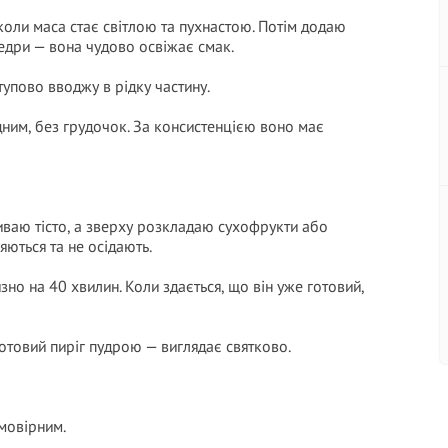
коли маса стає світлою та пухнастою. Потім додаю
едри — вона чудово освіжає смак.
упово вводжу в рідку частину.
ним, без грудочок. За консистенцією воно має
аю тісто, а зверху розкладаю сухофрукти або
ються та не осідають.
зно на 40 хвилин. Коли здається, що він уже готовий,
отовий пиріг пудрою — виглядає святково.
мовірним.