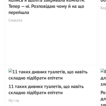
Колись я щоліта закривала компоти.
об
Тепер — ні. Розповідаю чому й на що
Кор
перейшла
Смакота
11 таких дивних туалетів, що навіть
складно підібрати епітети
Po
дл
Ну і ну
зл