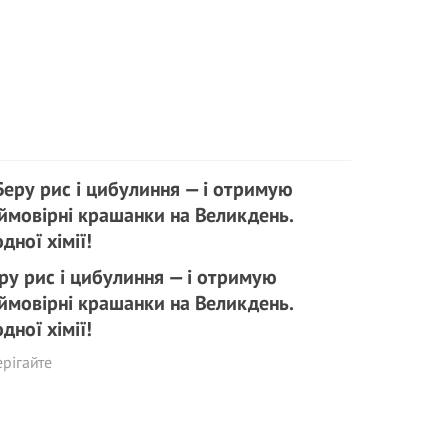
ру рис і цибулиння — і отримую
ймовірні крашанки на Великдень.
дної хімії!
рігайте