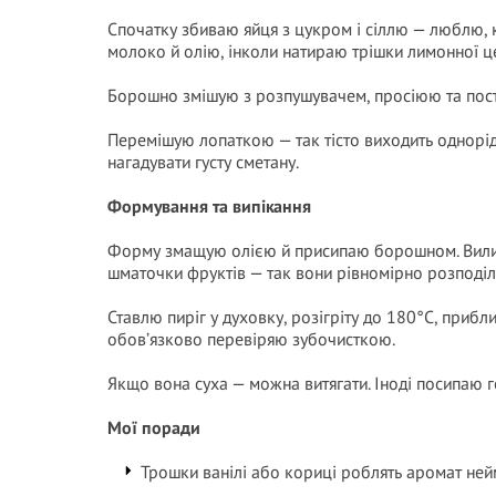
Спочатку збиваю яйця з цукром і сіллю — люблю, 
молоко й олію, інколи натираю трішки лимонної ц
Борошно змішую з розпушувачем, просіюю та пост
Перемішую лопаткою — так тісто виходить однорід
нагадувати густу сметану.
Формування та випікання
Форму змащую олією й присипаю борошном. Вилив
шматочки фруктів — так вони рівномірно розподіля
Ставлю пиріг у духовку, розігріту до 180°C, прибли
обов’язково перевіряю зубочисткою.
Якщо вона суха — можна витягати. Іноді посипаю г
Мої поради
Трошки ванілі або кориці роблять аромат ней