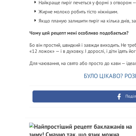
Найкраще пиріг печеться у формі з отвором — 
Жирне молоко робить тісто ніжнішим.
Якщо планую залишити пиріг на кілька днів, за
Чому цей рецепт мені особливо подобається?
Бо він простий, швидкий і завжди виходить. Не тре
«12 ложок» — і в духовку. І дорослі, і діти їдять йо
Для чаювання, на свято або просто до кави — ідеал
БУЛО ЦІКАВО? РОЗ
Поділ