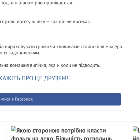
тоді він рівномірно пропікається.
гортаю його у плівку — так він не висихає.
ба вираховувати грами чи хвилинами стояти біля міксера.
го із задоволенням.
ьна домашня випічка, яка ніколи не підводить.
КАЖІТЬ ПРО ЦЕ ДРУЗЯМ!
итися в Facebook