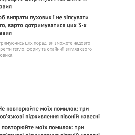
б випрати пуховик і не зіпсувати
го, варто дотримуватися цих 3-х
авил
римуючись цих порад, ви зможете надовго
регти тепло, форму та охайний вигляд свого
овика.
 повторюйте моїх помилок: три