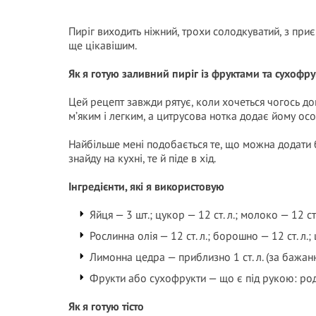
Пиріг виходить ніжний, трохи солодкуватий, з пр
ще цікавішим.
Як я готую заливний пиріг із фруктами та сухофр
Цей рецепт завжди рятує, коли хочеться чогось д
м’яким і легким, а цитрусова нотка додає йому ос
Найбільше мені подобається те, що можна додати
знайду на кухні, те й піде в хід.
Інгредієнти, які я використовую
Яйця — 3 шт.; цукор — 12 ст. л.; молоко — 12 ст
Рослинна олія — 12 ст. л.; борошно — 12 ст. л.; 
Лимонна цедра — приблизно 1 ст. л. (за бажанн
Фрукти або сухофрукти — що є під рукою: родз
Як я готую тісто