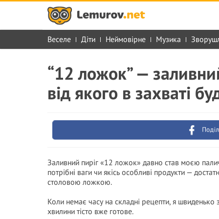
Веселе
Діти
Неймовірне
Музика
Зворуш
“12 ложок” — заливний
від якого в захваті буд
Поділ
Заливний пиріг «12 ложок» давно став моєю пали
потрібні ваги чи якісь особливі продукти — доста
столовою ложкою.
Коли немає часу на складні рецепти, я швиденько 
хвилини тісто вже готове.