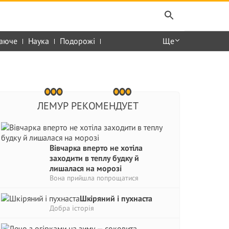
аюче
Наука
Подорожі
Ще
ЛЕМУР РЕКОМЕНДУЕТ
Вівчарка вперто не хотіла
заходити в теплу будку й
лишалася на морозі
Вона прийшла попрощатися
Шкіряний і пухнаста
Добра історія