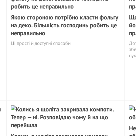
Якою стороною потрібно класти фольгу
Що
на деко. Більшість господинь робить це
йо
неправильно
пр
Ці прості й доступні способи
Дот
збе
пух
Не