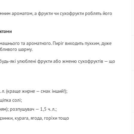
иємним ароматом, а фрукти чи сухофрукти роблять його
уктами
омашнього та ароматного. Пиріг виходить пухким, дуже
обливого шарму.
 будь-які улюблені фрукти або жменю сухофруктів — що
. л. (краще жирне — смак інший!);
щіпка солі;
ям); розпушувач — 1,5 ч. л.;
инки, курага, ягода, горіхи тощо