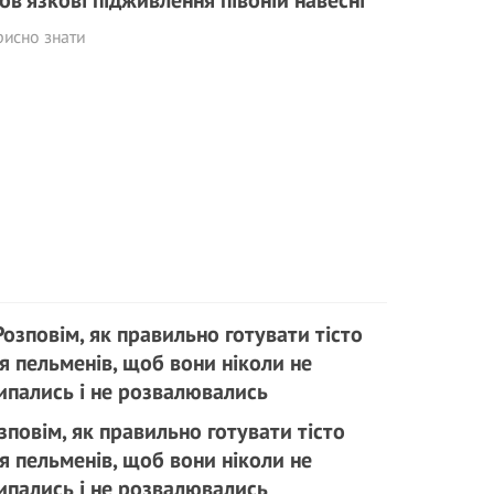
ов’язкові підживлення півоній навесні
исно знати
зповім, як правильно готувати тісто
я пельменів, щоб вони ніколи не
ипались і не розвалювались