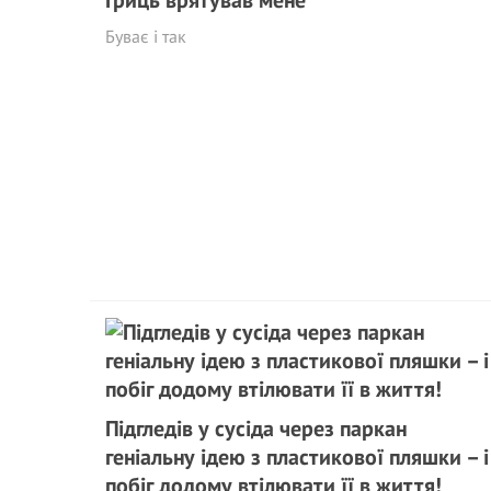
Гриць врятував мене
Буває і так
Підгледів у сусіда через паркан
геніальну ідею з пластикової пляшки – і
побіг додому втілювати її в життя!