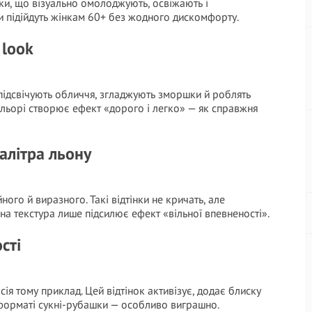
нки, що візуально омолоджують, освіжають і
ни підійдуть жінкам 60+ без жодного дискомфорту.
 look
й, підсвічують обличчя, згладжують зморшки й роблять
льорі створює ефект «дорого і легко» — як справжня
алітра льону
ого й виразного. Такі відтінки не кричать, але
яна текстура лише підсилює ефект «вільної впевненості».
сті
я тому приклад. Цей відтінок активізує, додає блиску
У форматі сукні-рубашки — особливо виграшно.