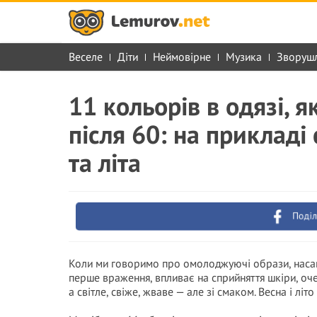
Веселе
Діти
Неймовірне
Музика
Зворуш
11 кольорів в одязі, 
після 60: на прикладі
та літа
Поділ
Коли ми говоримо про омолоджуючі образи, насам
перше враження, впливає на сприйняття шкіри, очей
а світле, свіже, жваве — але зі смаком. Весна і лі