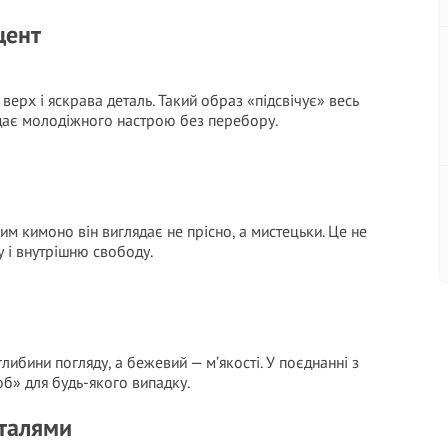
цент
 верх і яскрава деталь. Такий образ «підсвічує» весь
додає молодіжного настрою без перебору.
ним кимоно він виглядає не прісно, а мистецьки. Це не
у і внутрішню свободу.
либини погляду, а бежевий — м’якості. У поєднанні з
б» для будь-якого випадку.
еталями