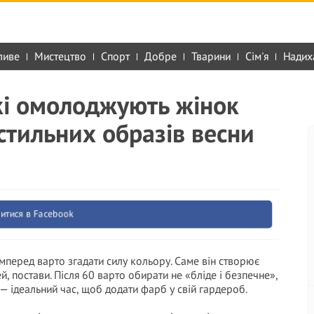
ливе
Мистецтво
Спорт
Добре
Тварини
Сім'я
Надих
які омолоджують жінок
 стильних образів весни
итися в Facebook
перед варто згадати силу кольору. Саме він створює
, постави. Після 60 варто обирати не «бліде і безпечне»,
то — ідеальний час, щоб додати фарб у свій гардероб.