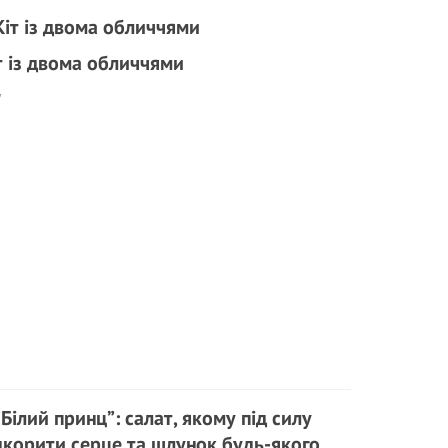
т із двома обличчями
у