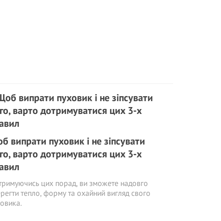
б випрати пуховик і не зіпсувати
го, варто дотримуватися цих 3-х
авил
римуючись цих порад, ви зможете надовго
регти тепло, форму та охайний вигляд свого
овика.