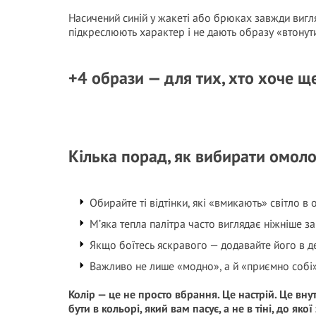
Насичений синій у жакеті або брюках завжди вигля
підкреслюють характер і не дають образу «втонути
+4 образи — для тих, хто хоче щ
Кілька порад, як вибирати омол
Обирайте ті відтінки, які «вмикають» світло в 
М’яка тепла палітра часто виглядає ніжніше за
Якщо боїтесь яскравого — додавайте його в дет
Важливо не лише «модно», а й «приємно собі»
Колір — це не просто вбрання. Це настрій. Це внут
бути в кольорі, який вам пасує, а не в тіні, до якої