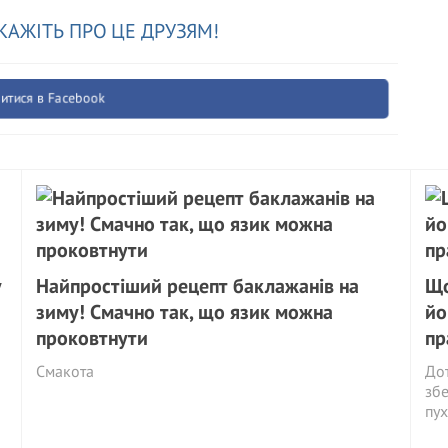
КАЖІТЬ ПРО ЦЕ ДРУЗЯМ!
итися в Facebook
у
Найпростіший рецепт баклажанів на
Що
зиму! Смачно так, що язик можна
йо
проковтнути
пр
Смакота
Дот
збе
пух