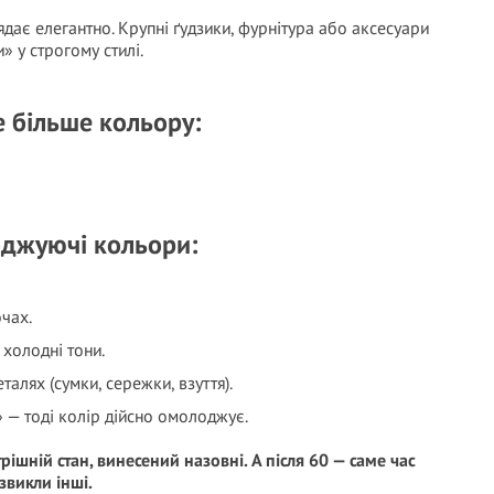
дає елегантно. Крупні ґудзики, фурнітура або аксесуари
» у строгому стилі.
е більше кольору:
оджуючі кольори:
очах.
 холодні тони.
алях (сумки, сережки, взуття).
 — тоді колір дійсно омолоджує.
рішній стан, винесений назовні. А після 60 — саме час
 звикли інші.