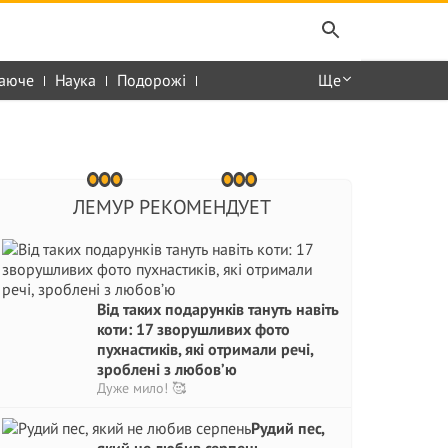
аюче
Наука
Подорожі
Ще
ЛЕМУР РЕКОМЕНДУЕТ
Від таких подарунків тануть навіть
коти: 17 зворушливих фото
пухнастиків, які отримали речі,
зроблені з любов’ю
Дуже мило! 🥰
Рудий пес,