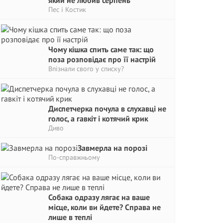
який не любив серпень
Пес і Костик
Чому кішка спить саме так: що
поза розповідає про її настрій
Впізнали свого у списку?
Диспетчерка почула в слухавці не
голос, а гавкіт і котячий крик
Диво
Завмерла на порозі
По-справжньому
Собака одразу лягає на ваше
місце, коли ви йдете? Справа не
лише в теплі