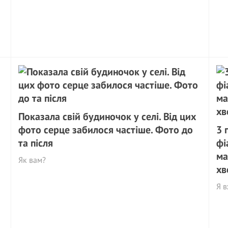
Показала свій будиночок у селі. Від цих
фото серце забилося частіше. Фото до
3 
та після
фі
ма
Як вам?
хв
Я в