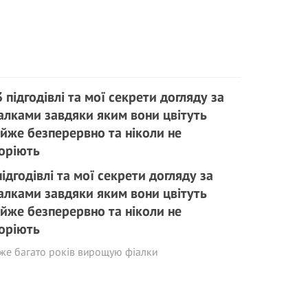
підгодівлі та мої секрети догляду за
алками завдяки яким вони цвітуть
йже безперервно та ніколи не
оріють
же багато років вирощую фіалки