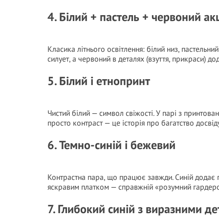
4. Білий + пастель + червоний ак
Класика літнього освітлення: білий низ, пастельний
силует, а червоний в деталях (взуття, прикраси) 
5. Білий і етнопринт
Чистий білий — символ свіжості. У парі з принтова
просто контраст — це історія про багатство досвід
6. Темно-синій і бежевий
Контрастна пара, що працює завжди. Синій додає г
яскравим платком — справжній «розумний гардеро
7. Глибокий синій з виразними д