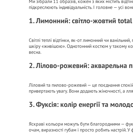
Ми зібрали 11 образів, кожен з яких містить відті
підкреслюють індивідуальність. І головне — усі во
1. Лимонний: світло-жовтий total
Світлі теплі відтінки, як-от лимонний чи ванільни
шкіру «живішою». Однотонний костюм у такому ко
весна.
2. Лілово-рожевий: акварельна п
Ліловий та пилово-рожевий — це поєднання спокійн
привертають увагу. Вони додають жіночності, а лл
3. Фуксія: колір енергії та молодо
Яскраві кольори можуть бути благородними — фуксі
очам, виразності губам і просто робить настрій. 