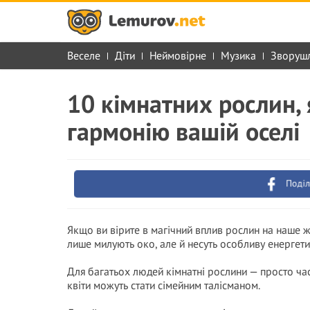
Веселе
Діти
Неймовірне
Музика
Зворуш
10 кімнатних рослин, 
гармонію вашій оселі
Поділ
Якщо ви вірите в магічний вплив рослин на наше жи
лише милують око, але й несуть особливу енергети
Для багатьох людей кімнатні рослини — просто час
квіти можуть стати сімейним талісманом.