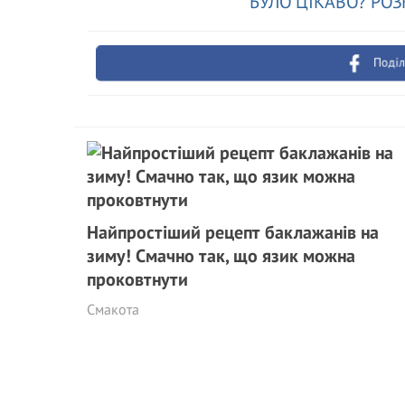
БУЛО ЦІКАВО? РОЗ
Поділ
Найпростіший рецепт баклажанів на
зиму! Смачно так, що язик можна
проковтнути
Смакота