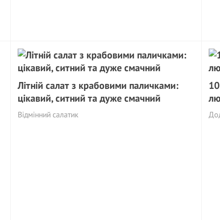
Літній салат з крабовими паличками:
10
цікавий, ситний та дуже смачний
лю
Відмінний салатик
Дод