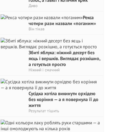
голос, а гавкіт і котячий крик
Диво
Рекса
чотири рази назвали «поганим»
Він тікав
Збиті яблука: ніжний десерт без
яєць і вершків. Виглядає розкішно,
а готується просто
Ніжний і смачний
Сусідка хотіла викинути орхідею
без коріння — а я повернула її до
життя
Результат тішить