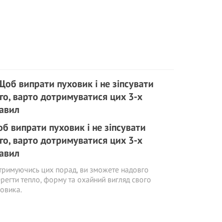
б випрати пуховик і не зіпсувати
го, варто дотримуватися цих 3-х
авил
римуючись цих порад, ви зможете надовго
регти тепло, форму та охайний вигляд свого
овика.