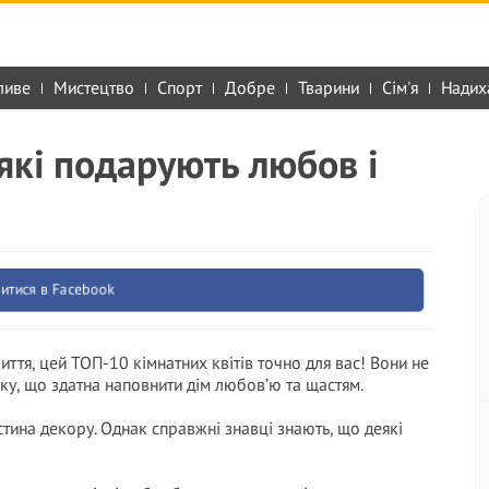
ливе
Мистецтво
Спорт
Добре
Тварини
Сім'я
Надих
які подарують любов і
итися в Facebook
ття, цей ТОП-10 кімнатних квітів точно для вас! Вони не
ку, що здатна наповнити дім любов’ю та щастям.
тина декору. Однак справжні знавці знають, що деякі