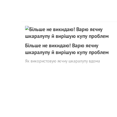
Більше не викидаю! Варю яєчну
шкаралупу й вирішую купу проблем
Як використовую яєчну шкаралупу вдома