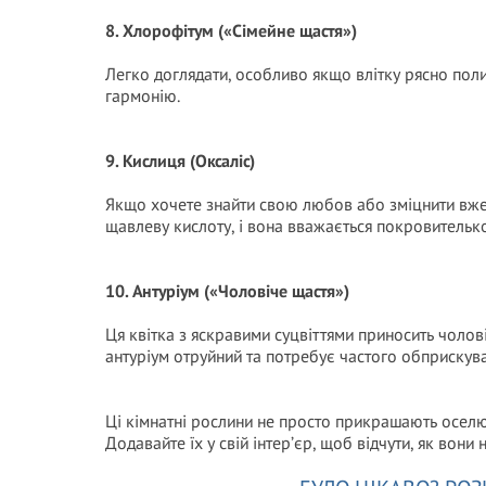
8. Хлорофітум («Сімейне щастя»)
Легко доглядати, особливо якщо влітку рясно поли
гармонію.
9. Кислиця (Оксаліс)
Якщо хочете знайти свою любов або зміцнити вже на
щавлеву кислоту, і вона вважається покровитель
10. Антуріум («Чоловіче щастя»)
Ця квітка з яскравими суцвіттями приносить чолові
антуріум отруйний та потребує частого обприскува
Ці кімнатні рослини не просто прикрашають оселю
Додавайте їх у свій інтер’єр, щоб відчути, як во