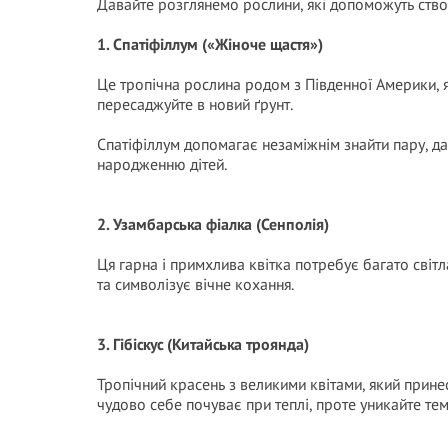
Давайте розглянемо рослини, які допоможуть ство
1. Спатіфіллум («Жіноче щастя»)
Це тропічна рослина родом з Південної Америки, я
пересаджуйте в новий ґрунт.
Спатіфіллум допомагає незаміжнім знайти пару, да
народженню дітей.
2. Узамбарська фіалка (Сенполія)
Ця гарна і примхлива квітка потребує багато світл
та символізує вічне кохання.
3. Гібіскус (Китайська троянда)
Тропічний красень з великими квітами, який принес
чудово себе почуває при теплі, проте уникайте те