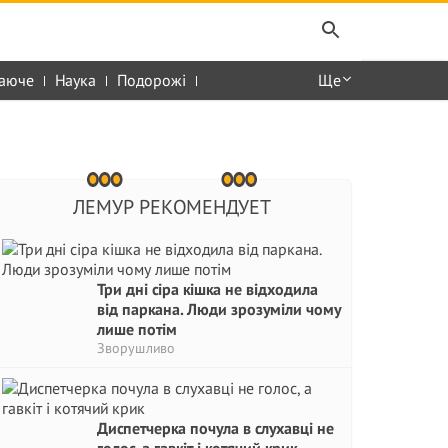
аюче
Наука
Подорожі
Ще
ЛЕМУР РЕКОМЕНДУЕТ
Три дні сіра кішка не відходила
від паркана. Люди зрозуміли чому
лише потім
Зворушливо
Диспетчерка почула в слухавці не