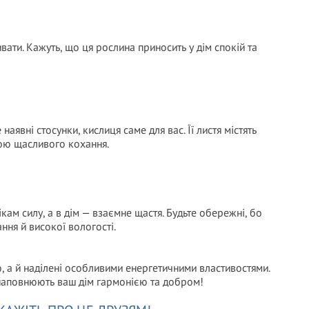
вати. Кажуть, що ця рослина приносить у дім спокій та
явні стосунки, кислиця саме для вас. Її листя містять
кою щасливого кохання.
кам силу, а в дім — взаємне щастя. Будьте обережні, бо
ння й високої вологості.
, а й наділені особливими енергетичними властивостями.
ни наповнюють ваш дім гармонією та добром!