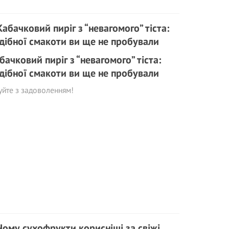
бачковий пиріг з “невагомого” тіста:
дібної смакоти ви ще не пробували
уйте з задоволенням!