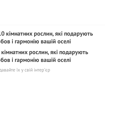
 кімнатних рослин, які подарують
бов і гармонію вашій оселі
авайте їх у свій інтер’єр