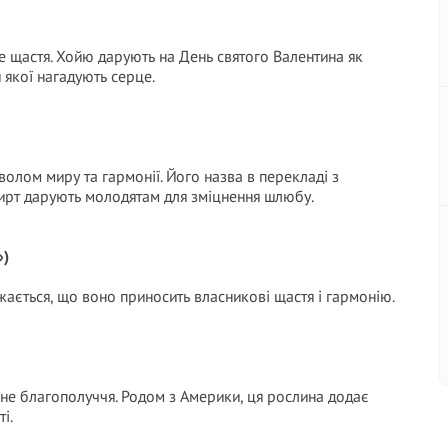
не щастя. Хойю дарують на День святого Валентина як
 якої нагадують серце.
волом миру та гармонії. Його назва в перекладі з
мирт дарують молодятам для зміцнення шлюбу.
»)
жається, що воно приносить власникові щастя і гармонію.
ейне благополуччя. Родом з Америки, ця рослина додає
і.