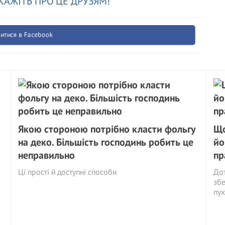
КАЖІТЬ ПРО ЦЕ ДРУЗЯМ!
итися в Facebook
Якою стороною потрібно класти фольгу
Що
на деко. Більшість господинь робить це
йо
неправильно
пр
Ці прості й доступні способи
Дот
збе
пух