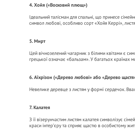
4. Хойя («Восковий плющ»)
Ідеальний талісман для спальні, що принесе сімей
символ любові, особливо сорт «Хойя Керрі», листя
5. Мирт
Цей вічнозелений чагарник з білими квітами є сим
грецької означає «бальзам». У багатьох країнах 
6. Аїхрізон («Дерево любові» або «Дерево щастя
Невелике деревце з листям у формі сердечок. Вва
7. Калатея
З її візерунчастим листям калатея символізує сім
краси інтер’єру та сприяє щастю в особистому житт