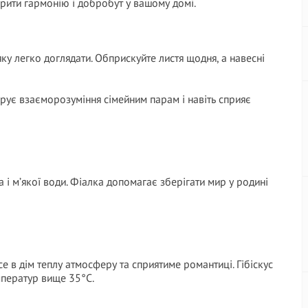
рити гармонію і добробут у вашому домі.
ку легко доглядати. Обприскуйте листя щодня, а навесні
рує взаєморозуміння сімейним парам і навіть сприяє
а і м’якої води. Фіалка допомагає зберігати мир у родині
е в дім теплу атмосферу та сприятиме романтиці. Гібіскус
мператур вище 35°C.