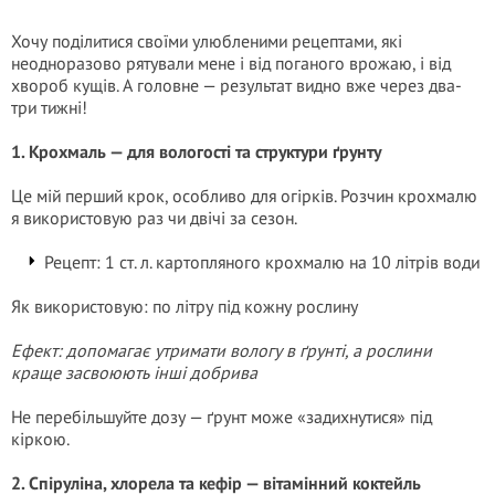
Хочу поділитися своїми улюбленими рецептами, які
неодноразово рятували мене і від поганого врожаю, і від
хвороб кущів. А головне — результат видно вже через два-
три тижні!
1. Крохмаль — для вологості та структури ґрунту
Це мій перший крок, особливо для огірків. Розчин крохмалю
я використовую раз чи двічі за сезон.
Рецепт: 1 ст. л. картопляного крохмалю на 10 літрів води
Як використовую: по літру під кожну рослину
Ефект: допомагає утримати вологу в ґрунті, а рослини
краще засвоюють інші добрива
Не перебільшуйте дозу — ґрунт може «задихнутися» під
кіркою.
2. Спіруліна, хлорела та кефір — вітамінний коктейль