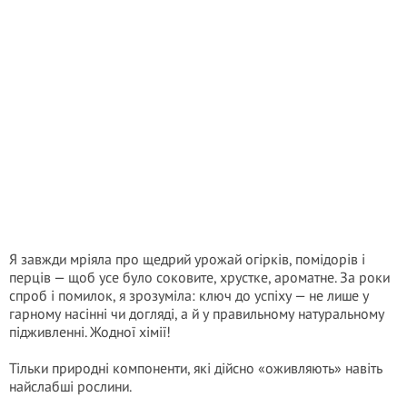
Я завжди мріяла про щедрий урожай огірків, помідорів і
перців — щоб усе було соковите, хрустке, ароматне. За роки
спроб і помилок, я зрозуміла: ключ до успіху — не лише у
гарному насінні чи догляді, а й у правильному натуральному
підживленні. Жодної хімії!
Тільки природні компоненти, які дійсно «оживляють» навіть
найслабші рослини.