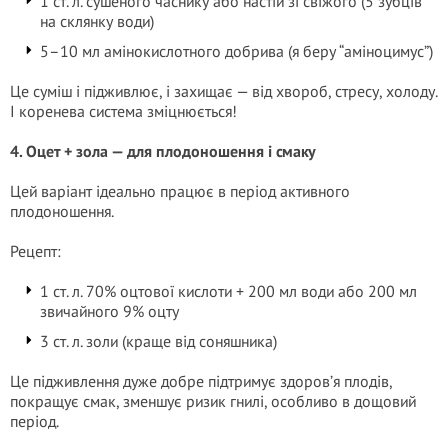
1 ст. л. сушеного часнику або настій зі свіжого (5 зубців
на склянку води)
5–10 мл амінокислотного добрива (я беру “аміноцимус”)
Це суміш і підживлює, і захищає — від хвороб, стресу, холоду.
І коренева система зміцнюється!
4. Оцет + зола — для плодоношення і смаку
Цей варіант ідеально працює в період активного
плодоношення.
Рецепт:
1 ст. л. 70% оцтової кислоти + 200 мл води або 200 мл
звичайного 9% оцту
3 ст. л. золи (краще від соняшника)
Це підживлення дуже добре підтримує здоров’я плодів,
покращує смак, зменшує ризик гнилі, особливо в дощовий
період.