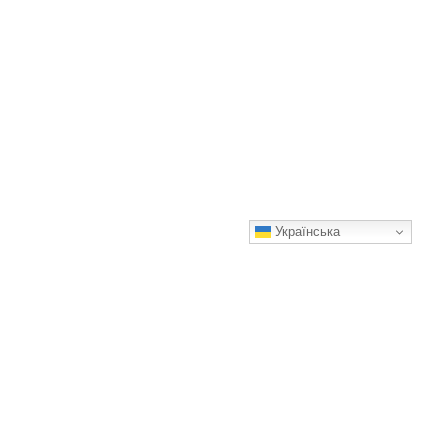
Українська
5 хвороб томатів, які крадуть урожай: як розпізнати й
врятувати кущі вчасно
Корисно знати