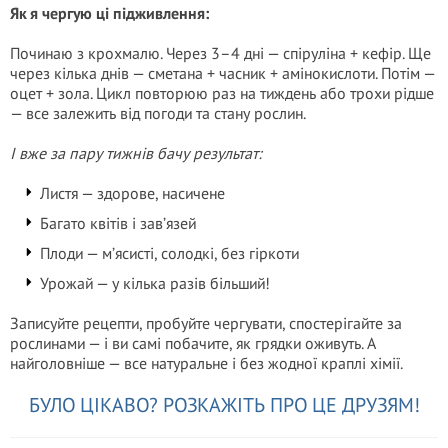
Як я чергую ці підживлення:
Починаю з крохмалю. Через 3–4 дні — спіруліна + кефір. Ще
через кілька днів — сметана + часник + амінокислоти. Потім —
оцет + зола. Цикл повторюю раз на тиждень або трохи рідше
— все залежить від погоди та стану рослин.
І вже за пару тижнів бачу результат:
Листя — здорове, насичене
Багато квітів і зав’язей
Плоди — м’ясисті, солодкі, без гіркоти
Урожай — у кілька разів більший!
Записуйте рецепти, пробуйте чергувати, спостерігайте за
рослинами — і ви самі побачите, як грядки оживуть. А
найголовніше — все натуральне і без жодної краплі хімії.
БУЛО ЦІКАВО? РОЗКАЖІТЬ ПРО ЦЕ ДРУЗЯМ!