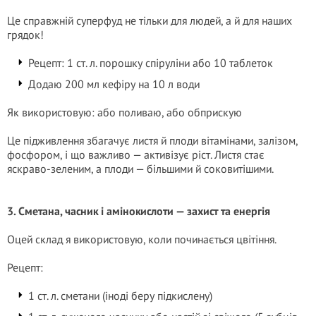
Це справжній суперфуд не тільки для людей, а й для наших
грядок!
Рецепт: 1 ст. л. порошку спіруліни або 10 таблеток
Додаю 200 мл кефіру на 10 л води
Як використовую: або поливаю, або обприскую
Це підживлення збагачує листя й плоди вітамінами, залізом,
фосфором, і що важливо — активізує ріст. Листя стає
яскраво-зеленим, а плоди — більшими й соковитішими.
3. Сметана, часник і амінокислоти — захист та енергія
Оцей склад я використовую, коли починається цвітіння.
Рецепт:
1 ст. л. сметани (іноді беру підкислену)