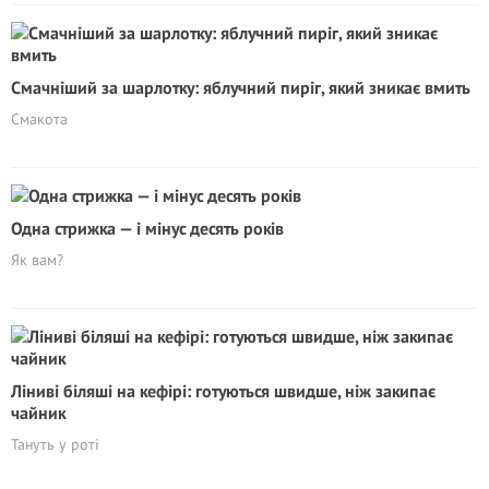
Смачніший за шарлотку: яблучний пиріг, який зникає вмить
Смакота
Одна стрижка — і мінус десять років
Як вам?
Ліниві біляші на кефірі: готуються швидше, ніж закипає
чайник
Тануть у роті