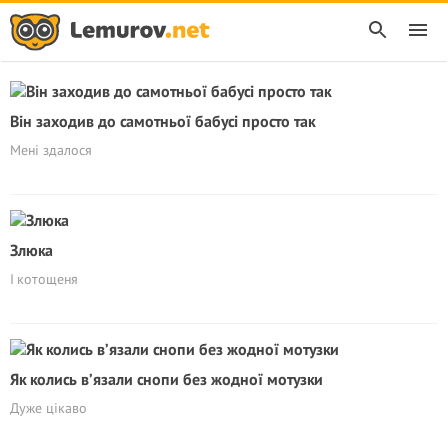
Він заходив до самотньої бабусі просто так
Мені здалося
Злюка
І котощеня
Як колись в’язали снопи без жодної мотузки
Дуже цікаво