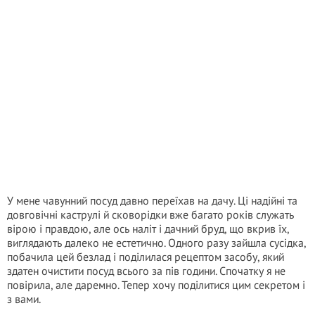
У мене чавунний посуд давно переїхав на дачу. Ці надійні та
довговічні каструлі й сковорідки вже багато років служать
вірою і правдою, але ось наліт і дачний бруд, що вкрив їх,
виглядають далеко не естетично. Одного разу зайшла сусідка,
побачила цей безлад і поділилася рецептом засобу, який
здатен очистити посуд всього за пів години. Спочатку я не
повірила, але даремно. Тепер хочу поділитися цим секретом і
з вами.