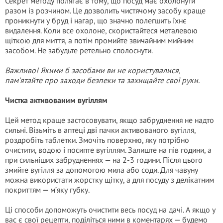
Секрет методу полягає в тому, що посуд має охолонути
разом із розчином. Це дозволить чистячому засобу краще
проникнути у бруд і нагар, що значно полегшить їхнє
видалення. Коли все охолоне, скористайтеся металевою
щіткою для миття, а потім промийте звичайним мийним
засобом. Не забудьте ретельно сполоснути.
Важливо! Якими б засобами ви не користувалися,
пам’ятайте про заходи безпеки та захищайте свої руки.
Чистка активованим вугіллям
Цей метод краще застосовувати, якщо забруднення не надто
сильні. Візьміть в аптеці дві пачки активованого вугілля,
роздробіть таблетки. Змочіть поверхню, яку потрібно
очистити, водою і посипте вугіллям. Залиште на пів години, а
при сильніших забрудненнях — на 2-3 години. Після цього
змийте вугілля за допомогою мила або соди. Для чавуну
можна використати жорстку щітку, а для посуду з делікатним
покриттям — м’яку губку.
Ці способи допоможуть очистити весь посуд на дачі. А якщо у
вас є свої рецепти, поділіться ними в коментарях — будемо