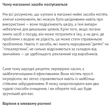
Чому магазинні засоби поступаються
Ми всі розуміємо, що куплені в магазині мийні засоби містять
хімічні компоненти, які можуть бути шкідливими навіть при
використанні — вони подразнюють шкіру, а їхні випари
небезпечні для дихальних шляхів. Крім того, якщо погано
змити засіб з посуду, він може потрапити в їжу, а на дачі, де
проблеми з водою не рідкість, це може стати справжньою
проблемою. Навіть ті засоби, які мають маркування “дитячі” чи
“гіпоалергенні”, не сильно відрізняються за складом від
звичайних — це здебільшого рекламний хід виробників.
Саме тому народні рецепти, перевірені часом, є
найбезпечнішими й ефективними. Вони містять прості
інгредієнти, які легко справляються навіть із найбільш
стійкими забрудненнями. Я можу запропонувати вам два
чудові способи очищення, і ви оберете той, що буде
зручніший для вас.
Варіння в клеєвому розчині