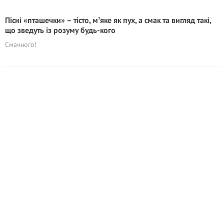
Пісні «пташечки» – тісто, мʼяке як пух, а смак та вигляд такі,
що зведyть із розуму будь-кого
Смачного!