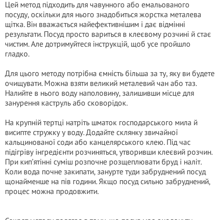
Цей метод підходить для чавунного або емальованого
посуду, оскільки для нього знадобиться жорстка металева
щітка. Він вважається найефективнішим і дає відмінні
результати. Посуд просто вариться в клеєвому розчині й стає
чистим. Але дотримуйтеся інструкцій, щоб усе пройшло
гладко.
Для цього методу потрібна ємність більша за ту, яку ви будете
очищувати. Можна взяти великий металевий чан або таз.
Налийте в нього воду наполовину, залишивши місце для
занурення каструль або сковорідок.
На крупній тертці натріть шматок господарського мила й
висипте стружку у воду. Додайте склянку звичайної
кальцинованої соди або канцелярського клею. Під час
підігріву інгредієнти розчиняться, утворивши клеєвий розчин.
При кип’ятінні суміш розпочне розщеплювати бруд і наліт.
Коли вода почне закипати, занурте туди забруднений посуд
щонайменше на пів години. Якщо посуд сильно забруднений,
процес можна продовжити.