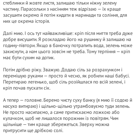
стеблинки й жовте листя, залишаю тільки ніжну зелену
частину. Парасольки з насінням теж відрізаю — їх краще
засушити окремо й потім кидати в маринади та соління, для
них це окрема історія.
Далі мию. І ось тут найважливіше: кріп після миття треба дуже
добре висушити. Я розкладаю його на рушнику й залишаю на
годину-півтори. Якщо в баночку потрапить вода, зелень може
закиснути, а нам цього зовсім не треба. Тому терпіння — кріп
має бути сухим на дотик.
Потім дрібно ріжу. Зважую. Додаю сіль за розрахунком і
перемішую руками — просто й чесно, як робили наші бабусі.
Перетираю легенько, щоб сіль розійшлася по всій зелені, і
кріп почав пускати сік.
А тепер — головне. Беремо чисту суху банку (я мию її содою й
насухо витираю) і щільно-щільно утрамбовуємо туди зелень.
Не просто насипаємо, а саме притискаємо ложкою або
кулачком, щоб не лишалося порожнин із повітрям. Чим
щільніше — тим краще збережеться. Зверху можна
притрусити ще дрібкою солі.