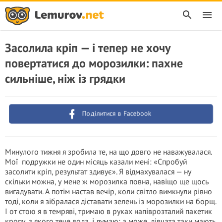
Засолила кріп — і тепер не хочу
повертатися до морозилки: пахне
сильніше, ніж із грядки
Поділитися в Facebook
Минулого тижня я зробила те, на що довго не наважувалася.
Мої подружки не один місяць казали мені: «Спробуй
засолити кріп, результат здивує». Я відмахувалася — ну
скільки можна, у мене ж морозилка повна, навіщо ще щось
вигадувати. А потім настав вечір, коли світло вимкнули рівно
тоді, коли я зібралася діставати зелень із морозилки на борщ.
І от стою я в темряві, тримаю в руках напіврозталий пакетик
кропу, з якого тече вода, і думаю: а може, дівчата таки мають