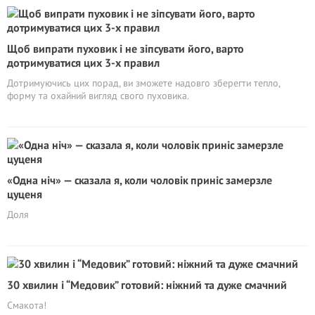
Щоб випрати пуховик і не зіпсувати його, варто
дотримуватися цих 3-х правил
Дотримуючись цих порад, ви зможете надовго зберегти тепло,
форму та охайний вигляд свого пуховика.
«Одна ніч» — сказала я, коли чоловік приніс замерзле
цуценя
Доля
30 хвилин і “Медовик” готовий: ніжний та дуже смачний
Смакота!