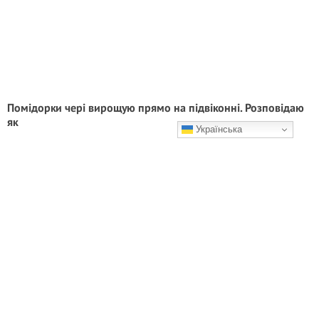
Помідорки чері вирощую прямо на підвіконні. Розповідаю
як
Українська
Ці крихітні плоди не лише тішать яскравим смаком