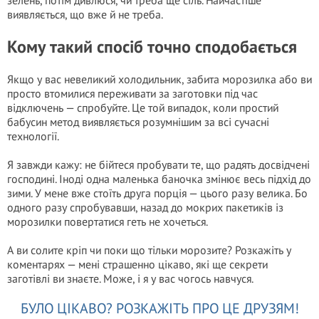
зелень, потім дивлюся, чи треба ще сіль. Найчастіше
виявляється, що вже й не треба.
Кому такий спосіб точно сподобається
Якщо у вас невеликий холодильник, забита морозилка або ви
просто втомилися переживати за заготовки під час
відключень — спробуйте. Це той випадок, коли простий
бабусин метод виявляється розумнішим за всі сучасні
технології.
Я завжди кажу: не бійтеся пробувати те, що радять досвідчені
господині. Іноді одна маленька баночка змінює весь підхід до
зими. У мене вже стоїть друга порція — цього разу велика. Бо
одного разу спробувавши, назад до мокрих пакетиків із
морозилки повертатися геть не хочеться.
А ви солите кріп чи поки що тільки морозите? Розкажіть у
коментарях — мені страшенно цікаво, які ще секрети
заготівлі ви знаєте. Може, і я у вас чогось навчуся.
БУЛО ЦІКАВО? РОЗКАЖІТЬ ПРО ЦЕ ДРУЗЯМ!