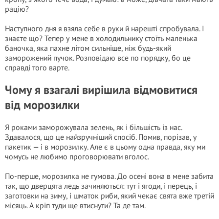
рацію?
Наступного дня я взяла себе в руки й нарешті спробувала. І
знаєте що? Тепер у мене в холодильнику стоїть маленька
баночка, яка пахне літом сильніше, ніж будь-який
заморожений пучок. Розповідаю все по порядку, бо це
справді того варте.
Чому я взагалі вирішила відмовитися
від морозилки
Я роками заморожувала зелень, як і більшість із нас.
Здавалося, що це найзручніший спосіб. Помив, порізав, у
пакетик — і в морозилку. Але є в цьому одна правда, яку ми
чомусь не любимо проговорювати вголос.
По-перше, морозилка не гумова. До осені вона в мене забита
так, що дверцята ледь зачиняються: тут і ягоди, і перець, і
заготовки на зиму, і шматок риби, який чекає свята вже третій
місяць. А кріп туди ще втиснути? Та де там.