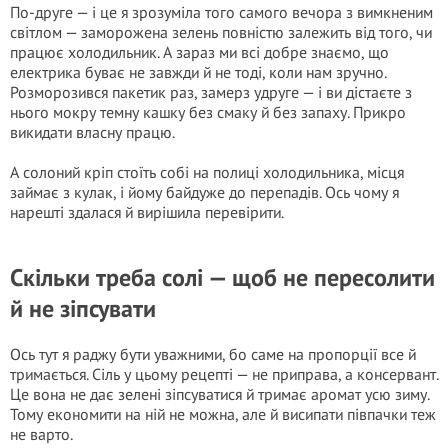
По-друге — і це я зрозуміла того самого вечора з вимкненим
світлом — заморожена зелень повністю залежить від того, чи
працює холодильник. А зараз ми всі добре знаємо, що
електрика буває не завжди й не тоді, коли нам зручно.
Розморозився пакетик раз, замерз удруге — і ви дістаєте з
нього мокру темну кашку без смаку й без запаху. Прикро
викидати власну працю.
А солоний кріп стоїть собі на полиці холодильника, місця
займає з кулак, і йому байдуже до перепадів. Ось чому я
нарешті здалася й вирішила перевірити.
Скільки треба солі — щоб не пересолити
й не зіпсувати
Ось тут я раджу бути уважними, бо саме на пропорції все й
тримається. Сіль у цьому рецепті — не приправа, а консервант.
Це вона не дає зелені зіпсуватися й тримає аромат усю зиму.
Тому економити на ній не можна, але й висипати півпачки теж
не варто.