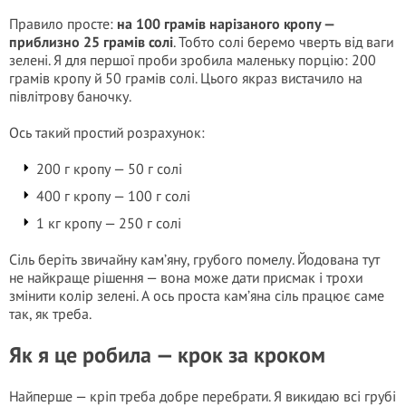
Правило просте:
на 100 грамів нарізаного кропу —
приблизно 25 грамів солі
. Тобто солі беремо чверть від ваги
зелені. Я для першої проби зробила маленьку порцію: 200
грамів кропу й 50 грамів солі. Цього якраз вистачило на
півлітрову баночку.
Ось такий простий розрахунок:
200 г кропу — 50 г солі
400 г кропу — 100 г солі
1 кг кропу — 250 г солі
Сіль беріть звичайну кам’яну, грубого помелу. Йодована тут
не найкраще рішення — вона може дати присмак і трохи
змінити колір зелені. А ось проста кам’яна сіль працює саме
так, як треба.
Як я це робила — крок за кроком
Найперше — кріп треба добре перебрати. Я викидаю всі грубі