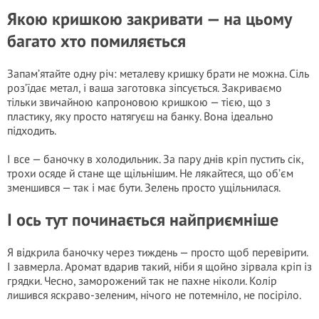
Якою кришкою закривати — на цьому
багато хто помиляється
Запам’ятайте одну річ: металеву кришку брати не можна. Сіль
роз’їдає метал, і ваша заготовка зіпсується. Закриваємо
тільки звичайною капроновою кришкою — тією, що з
пластику, яку просто натягуєш на банку. Вона ідеально
підходить.
І все — баночку в холодильник. За пару днів кріп пустить сік,
трохи осяде й стане ще щільнішим. Не лякайтеся, що об’єм
зменшився — так і має бути. Зелень просто ущільнилася.
І ось тут починається найприємніше
Я відкрила баночку через тиждень — просто щоб перевірити.
І завмерла. Аромат вдарив такий, ніби я щойно зірвала кріп із
грядки. Чесно, заморожений так не пахне ніколи. Колір
лишився яскраво-зеленим, нічого не потемніло, не посіріло.