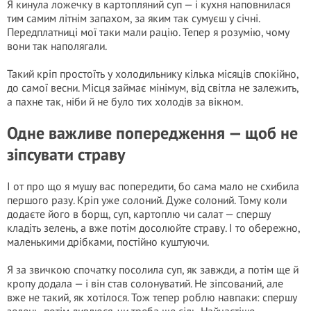
Я кинула ложечку в картопляний суп — і кухня наповнилася
тим самим літнім запахом, за яким так сумуєш у січні.
Передплатниці мої таки мали рацію. Тепер я розумію, чому
вони так наполягали.
Такий кріп простоїть у холодильнику кілька місяців спокійно,
до самої весни. Місця займає мінімум, від світла не залежить,
а пахне так, ніби й не було тих холодів за вікном.
Одне важливе попередження — щоб не
зіпсувати страву
І от про що я мушу вас попередити, бо сама мало не схибила
першого разу. Кріп уже солоний. Дуже солоний. Тому коли
додаєте його в борщ, суп, картоплю чи салат — спершу
кладіть зелень, а вже потім досолюйте страву. І то обережно,
маленькими дрібками, постійно куштуючи.
Я за звичкою спочатку посолила суп, як завжди, а потім ще й
кропу додала — і він став солонуватий. Не зіпсований, але
вже не такий, як хотілося. Тож тепер роблю навпаки: спершу