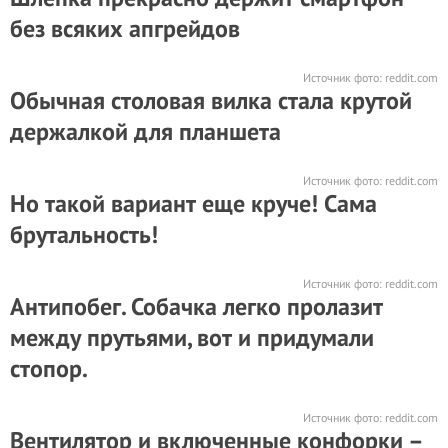
без всяких апгрейдов
Источник фото:
reddit.com
Обычная столовая вилка стала крутой
держалкой для планшета
Источник фото:
reddit.com
Но такой вариант еще круче! Сама
брутальность!
Источник фото:
reddit.com
Антипобег. Собачка легко пролазит
между прутьями, вот и придумали
стопор.
Источник фото:
reddit.com
Вентилятор и включенные конфорки –