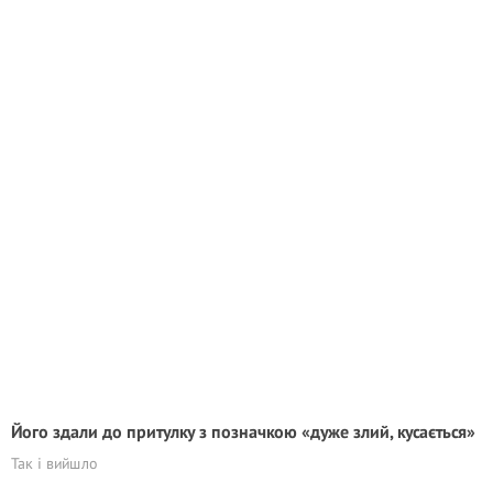
Його здали до притулку з позначкою «дуже злий, кусається»
Так і вийшло