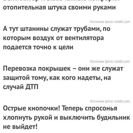
отопительная штука своими руками
Источник фото:
reddit.com
А тут штанины служат трубами, по
которым воздух от вентилятора
подается точно к цели
Источник фото:
reddit.com
Перевозка покрышек – они же служат
защитой тому, как кого надеты, на
случай ДТП
Источник фото:
reddit.com
Острые кнопочки! Теперь спросонья
хлопнуть рукой и выключить будильник
не выйдет!