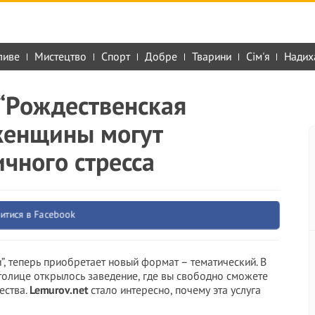
ливе
Мистецтво
Спорт
Добре
Тварини
Сім'я
Надих
 “Рождественская
 женщины могут
ичного стресса
итися в Facebook
”, теперь приобретает новый формат – тематический. В
олице открылось заведение, где вы свободно сможете
ества.
Lemurov.net
стало интересно, почему эта услуга