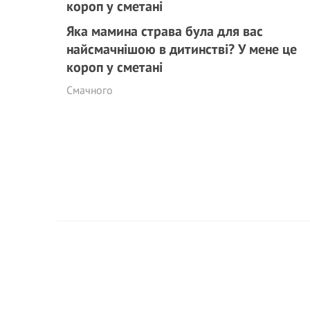
Яка мамина страва була для вас
найсмачнішою в дитинстві? У мене це
короп у сметані
Смачного