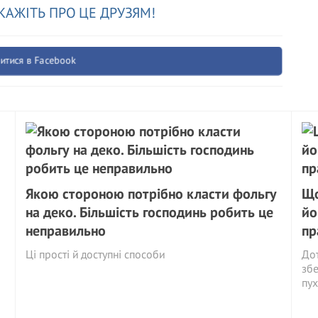
КАЖІТЬ ПРО ЦЕ ДРУЗЯМ!
итися в Facebook
Якою стороною потрібно класти фольгу
Що
на деко. Більшість господинь робить це
йо
неправильно
пр
Ці прості й доступні способи
Дот
збе
пух