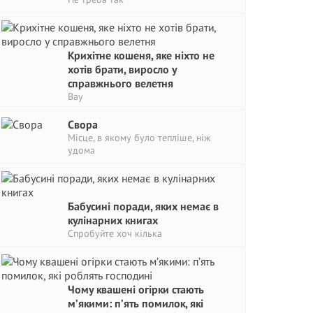
Крихітне кошеня, яке ніхто не
хотів брати, виросло у
справжнього велетня
Вау
Свора
Місце, в якому було тепліше, ніж
удома
Бабусині поради, яких немає в
кулінарних книгах
Спробуйте хоч кілька
Чому квашені огірки стають
м’якими: п’ять помилок, які