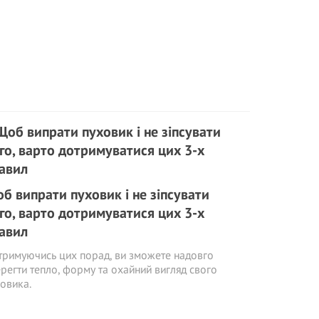
б випрати пуховик і не зіпсувати
го, варто дотримуватися цих 3-х
авил
римуючись цих порад, ви зможете надовго
регти тепло, форму та охайний вигляд свого
овика.