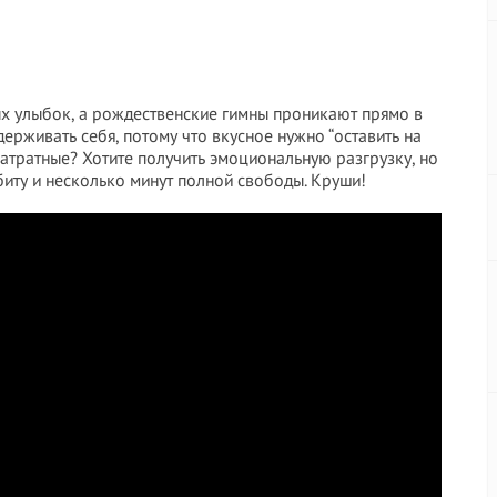
вых улыбок, а рождественские гимны проникают прямо в
ерживать себя, потому что вкусное нужно “оставить на
затратные? Хотите получить эмоциональную разгрузку, но
 биту и несколько минут полной свободы. Круши!