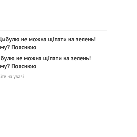
булю не можна щіпати на зелень!
му? Пояснюю
те на увазі