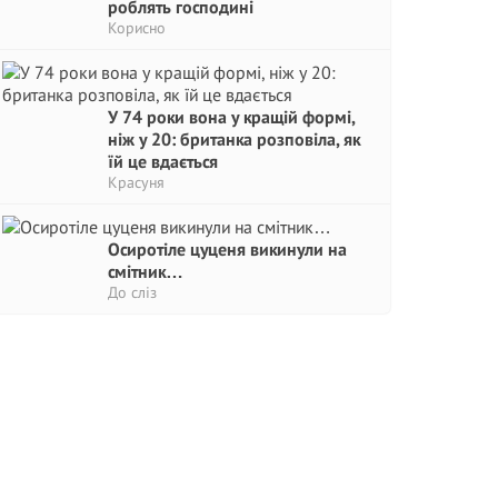
роблять господині
Корисно
У 74 роки вона у кращій формі,
ніж у 20: британка розповіла, як
їй це вдається
Красуня
Осиротіле цуценя викинули на
смітник…
До сліз