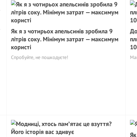
і
Як я з чотирьох апельсинів зробила 9
До
літрів соку. Мінімум затрат — максимум
пл
користі
10
Спробуйте, не пошкодуєте!
Май
Як