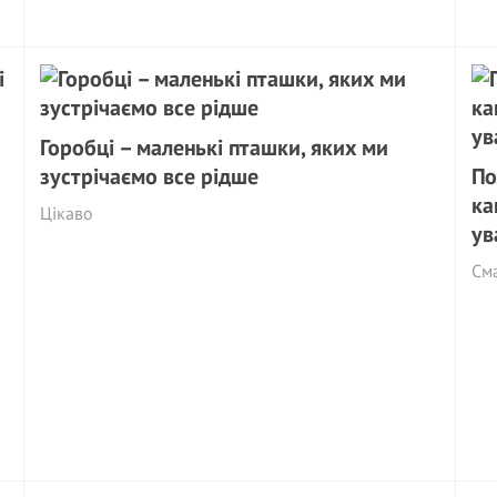
Горобці – маленькі пташки, яких ми
зустрічаємо все рідше
По
ка
Цікаво
ув
См