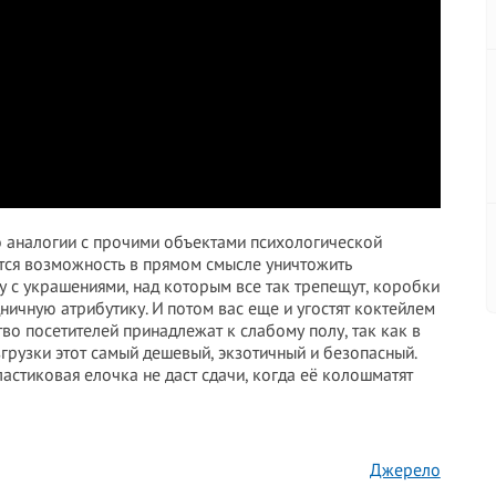
о аналогии с прочими объектами психологической
ется возможность в прямом смысле уничтожить
у с украшениями, над которым все так трепещут, коробки
ничную атрибутику. И потом вас еще и угостят коктейлем
во посетителей принадлежат к слабому полу, так как в
грузки этот самый дешевый, экзотичный и безопасный.
пластиковая елочка не даст сдачи, когда её колошматят
Джерело