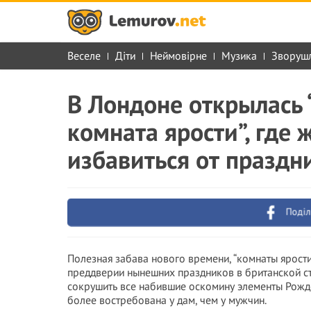
Веселе
Діти
Неймовірне
Музика
Зворуш
В Лондоне открылась
комната ярости”, где
избавиться от праздн
Поділ
Полезная забава нового времени, “комнаты ярости
преддверии нынешних праздников в британской ст
сокрушить все набившие оскомину элементы Рожд
более востребована у дам, чем у мужчин.