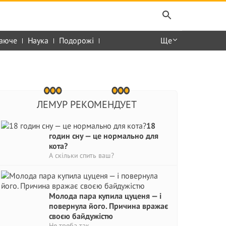
аюче
Наука
Подорожі
Ще
ЛЕМУР РЕКОМЕНДУЕТ
18
годин сну — це нормально для
кота?
А скільки спить ваш?
Молода пара купила цуценя — і
повернула його. Причина вражає
своєю байдужістю
Не треба так