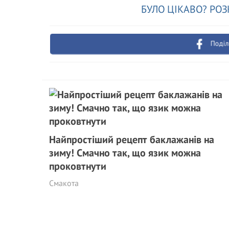
БУЛО ЦІКАВО? РОЗ
Поділ
Найпростіший рецепт баклажанів на
зиму! Смачно так, що язик можна
проковтнути
Смакота