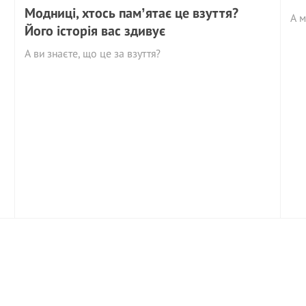
Модниці, хтось памʼятає це взуття?
А м
Його історія вас здивує
А ви знаєте, що це за взуття?