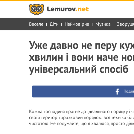
Веселе
Діти
Неймовірне
Музика
Зворуш
Уже давно не перу ку
хвилин і вони наче нов
універсальний спосіб
Поділ
Кожна господиня прагне до ідеального порядку і ч
своїй території зразковий порядок: вся техніка бл
чистотою. Не подумайте, що я хвалюся, просто діл