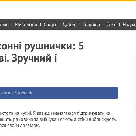
ливе
Мистецтво
Спорт
Добре
Тварини
Сім'я
Надих
хонні рушнички: 5
і. Зручний і
итися в Facebook
истоти на кухні. Я завжди намагаюся підтримувати на
ищить, раковина та змішувач сяють, а стіни виблискують
юся своїм досвідом.