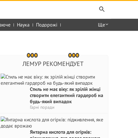
аюче
Наука
Подорожі
Ще
ЛЕМУР РЕКОМЕНДУЕТ
Стиль не має віку: як зрілій жінці
створити елегантний гардероб на
будь-який випадок
Гарні поради
Янтарна кислота для огірків: