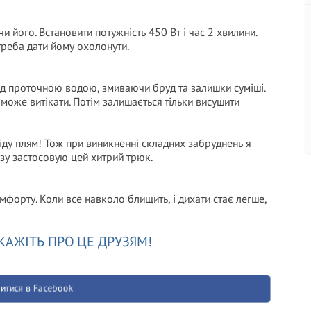
чи його. Встановити потужність 450 Вт і час 2 хвилини.
треба дати йому охолонути.
ід проточною водою, змиваючи бруд та залишки суміші.
 може витікати. Потім залишається тільки висушити
ліду плям! Тож при виникненні складних забруднень я
зу застосовую цей хитрий трюк.
омфорту. Коли все навколо блищить, і дихати стає легше,
КАЖІТЬ ПРО ЦЕ ДРУЗЯМ!
итися в Facebook