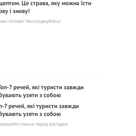
цептом. Це страва, яку можна їсти
ову і знову!
ава готова! Насолоджуйтесь!
п-7 речей, які туристи завжди
бувають узяти з собою
евіряйте список перед від’їздом