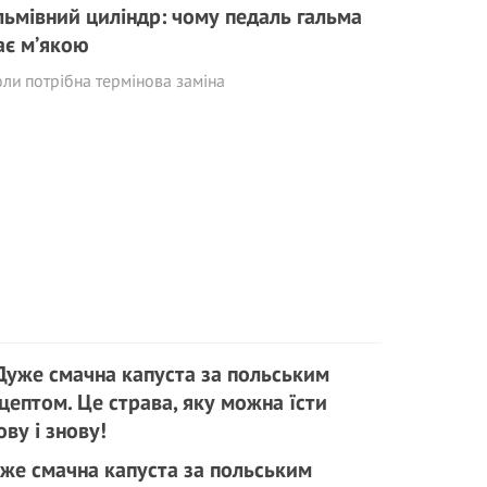
льмівний циліндр: чому педаль гальма
ає м’якою
оли потрібна термінова заміна
же смачна капуста за польським