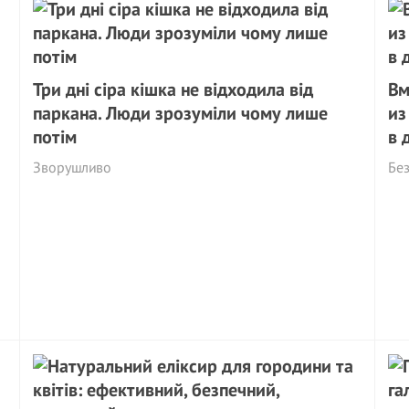
Три дні сіра кішка не відходила від
Вм
паркана. Люди зрозуміли чому лише
из
потім
в 
Зворушливо
Бе