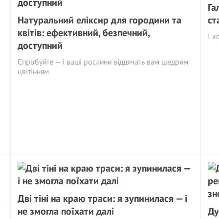
Га
Натуральний еліксир для городини та
ст
квітів: ефективний, безпечний,
І к
доступний
Спробуйте — і ваші рослини віддячать вам щедрим
цвітінням
Дві тіні на краю траси: я зупинилася — і
не змогла поїхати далі
Ду