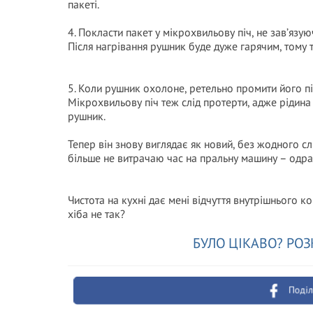
пакеті.
4. Покласти пакет у мікрохвильову піч, не зав’язую
Після нагрівання рушник буде дуже гарячим, тому 
5. Коли рушник охолоне, ретельно промити його п
Мікрохвильову піч теж слід протерти, адже рідина
рушник.
Тепер він знову виглядає як новий, без жодного с
більше не витрачаю час на пральну машину – одра
Чистота на кухні дає мені відчуття внутрішнього к
хіба не так?
БУЛО ЦІКАВО? РОЗ
Поділ