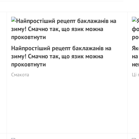
Найпростіший рецепт баклажанів на
Як
зиму! Смачно так, що язик можна
на
проковтнути
не
Смакота
Ці 