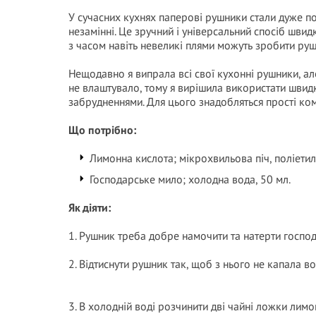
У сучасних кухнях паперові рушники стали дуже по
незамінні. Це зручний і універсальний спосіб шви
з часом навіть невеликі плями можуть зробити рушн
Нещодавно я випрала всі свої кухонні рушники, але
не влаштувало, тому я вирішила використати швидк
забрудненнями. Для цього знадобляться прості ко
Що потрібно:
Лимонна кислота; мікрохвильова піч, поліети
Господарське мило; холодна вода, 50 мл.
Як діяти:
1. Рушник треба добре намочити та натерти господ
2. Відтиснути рушник так, щоб з нього не капала во
3. В холодній воді розчинити дві чайні ложки лим