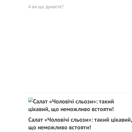
А ви що думаєте?
Cалат «Чоловічі сльози»: такий цікавий,
що неможливо встояти!