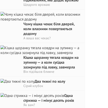
підживлення, яке додає врожаю
Щедрого врожаю
Чому кішка чекає біля дверей,
коли власники повертаються
додому
А ваша вас чекає?
Кішка щоранку тягала ковдри на
зупинку — а коли сусідка
зазирнула під лавку, завмерла
Він підійшов ближче
Два тижні по колу
Сірий клубок
Одна
стрижка — і мінус десять років
Як вам?