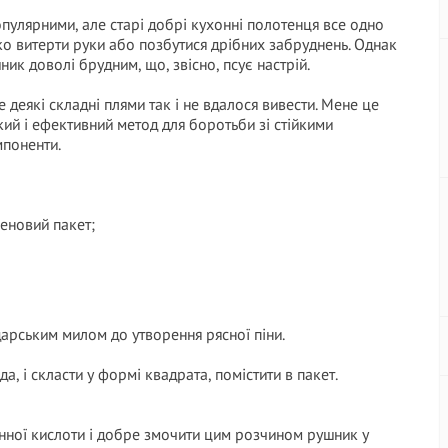
пулярними, але старі добрі кухонні полотенця все одно
дко витерти руки або позбутися дрібних забруднень. Однак
ик доволі брудним, що, звісно, псує настрій.
 деякі складні плями так і не вдалося вивести. Мене це
ий і ефективний метод для боротьби зі стійкими
мпоненти.
леновий пакет;
арським милом до утворення рясної піни.
да, і скласти у формі квадрата, помістити в пакет.
онної кислоти і добре змочити цим розчином рушник у