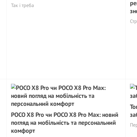
ре
Так і треба
зн
Стр
То
POCO X8 Pro чи POCO X8 Pro Max: новий
за
погляд на мобільність та персональний
Пер
комфорт