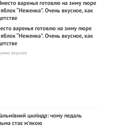
есто варенья готовлю на зиму пюре
 яблок “Неженка”. Очень вкусное, как
детстве
зумно вкусное