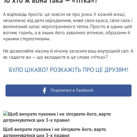
То хто ж вона така — «тітка»?
А відповідь проста: це зовсім не про роки. У кожній жінці,
незалежно від дати народження, живе своя краса, своя сила і
величезний запас нерозтраченого тепла. Просто в одних цей
вогник горить, а в інших його завалило втомою, образами й
чужими стереотипами.
Не дозволяйте нікому й нічому загасити ваш внутрішній світ. А
як гадаєте ви — що вкладаєте в це слово «тітка»?
БУЛО ЦІКАВО? РОЗКАЖІТЬ ПРО ЦЕ ДРУЗЯМ!
Поділитися в Facebook
Щоб випрати пуховик і не зіпсувати його, варто
дотримуватися цих 3-х правил