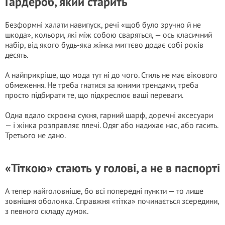
Гардероб, який старить
Безформні халати навипуск, речі «щоб було зручно й не
шкода», кольори, які між собою сваряться, — ось класичний
набір, від якого будь-яка жінка миттєво додає собі років
десять.
А найприкріше, що мода тут ні до чого. Стиль не має вікового
обмеження. Не треба гнатися за юними трендами, треба
просто підбирати те, що підкреслює ваші переваги.
Одна вдало скроєна сукня, гарний шарф, доречні аксесуари
— і жінка розправляє плечі. Одяг або надихає нас, або гасить.
Третього не дано.
«Тіткою» стають у голові, а не в паспорті
А тепер найголовніше, бо всі попередні пункти — то лише
зовнішня оболонка. Справжня «тітка» починається зсередини,
з певного складу думок.