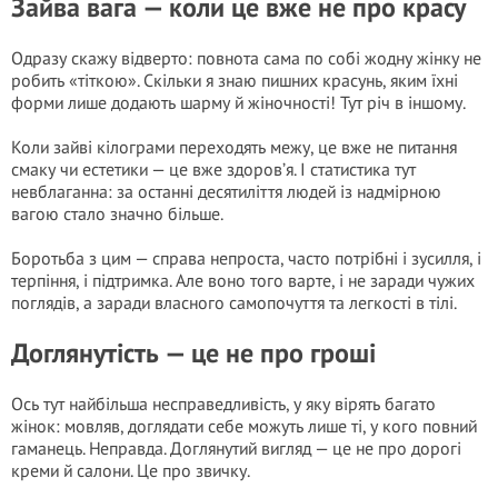
Зайва вага — коли це вже не про красу
Одразу скажу відверто: повнота сама по собі жодну жінку не
робить «тіткою». Скільки я знаю пишних красунь, яким їхні
форми лише додають шарму й жіночності! Тут річ в іншому.
Коли зайві кілограми переходять межу, це вже не питання
смаку чи естетики — це вже здоров’я. І статистика тут
невблаганна: за останні десятиліття людей із надмірною
вагою стало значно більше.
Боротьба з цим — справа непроста, часто потрібні і зусилля, і
терпіння, і підтримка. Але воно того варте, і не заради чужих
поглядів, а заради власного самопочуття та легкості в тілі.
Доглянутість — це не про гроші
Ось тут найбільша несправедливість, у яку вірять багато
жінок: мовляв, доглядати себе можуть лише ті, у кого повний
гаманець. Неправда. Доглянутий вигляд — це не про дорогі
креми й салони. Це про звичку.