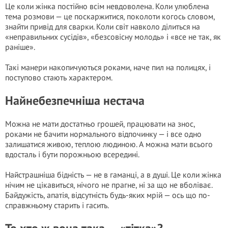
Це коли жінка постійно всім невдоволена. Коли улюблена
тема розмови — це поскаржитися, поколоти когось словом,
знайти привід для сварки. Коли світ навколо ділиться на
«неправильних сусідів», «безсовісну молодь» і «все не так, як
раніше».
Такі манери накопичуються роками, наче пил на полицях, і
поступово стають характером.
Найнебезпечніша нестача
Можна не мати достатньо грошей, працювати на знос,
роками не бачити нормального відпочинку — і все одно
залишатися живою, теплою людиною. А можна мати всього
вдосталь і бути порожньою всередині.
Найстрашніша бідність — не в гаманці, а в душі. Це коли жінка
нічим не цікавиться, нічого не прагне, ні за що не вболіває.
Байдужість, апатія, відсутність будь-яких мрій — ось що по-
справжньому старить і гасить.