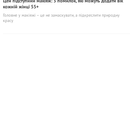
Цей підступний макіяж: 5 помилок, які можуть додати вік
кожній жінці 55+
Головне у макіяжі – це не замаскувати, а підкреслити природну
красу