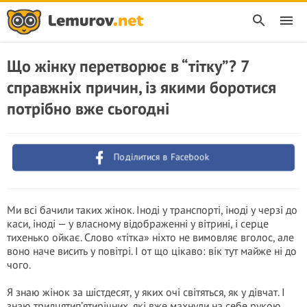
Що жінку перетворює в “тітку”? 7
справжніх причин, із якими боротися
потрібно вже сьогодні
Поділитися в Facebook
Ми всі бачили таких жінок. Іноді у транспорті, іноді у черзі до
каси, іноді — у власному відображенні у вітрині, і серце
тихенько ойкає. Слово «тітка» ніхто не вимовляє вголос, але
воно наче висить у повітрі. І от що цікаво: вік тут майже ні до
чого.
Я знаю жінок за шістдесят, у яких очі світяться, як у дівчат. І
знаю тридцятип’ятирічних, які вже махнули на себе рукою.