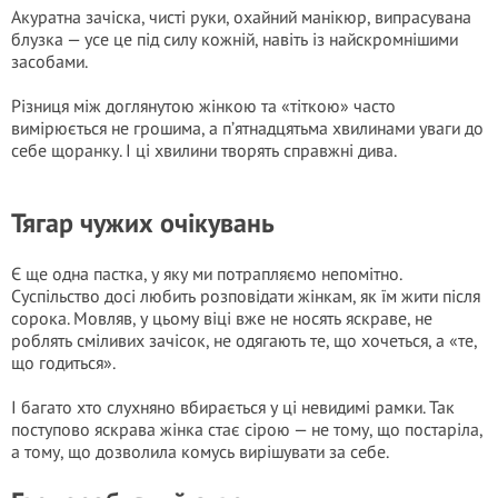
Акуратна зачіска, чисті руки, охайний манікюр, випрасувана
блузка — усе це під силу кожній, навіть із найскромнішими
засобами.
Різниця між доглянутою жінкою та «тіткою» часто
вимірюється не грошима, а п’ятнадцятьма хвилинами уваги до
себе щоранку. І ці хвилини творять справжні дива.
Тягар чужих очікувань
Є ще одна пастка, у яку ми потрапляємо непомітно.
Суспільство досі любить розповідати жінкам, як їм жити після
сорока. Мовляв, у цьому віці вже не носять яскраве, не
роблять сміливих зачісок, не одягають те, що хочеться, а «те,
що годиться».
І багато хто слухняно вбирається у ці невидимі рамки. Так
поступово яскрава жінка стає сірою — не тому, що постаріла,
а тому, що дозволила комусь вирішувати за себе.