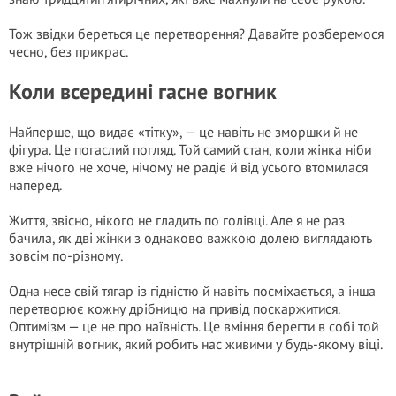
Тож звідки береться це перетворення? Давайте розберемося
чесно, без прикрас.
Коли всередині гасне вогник
Найперше, що видає «тітку», — це навіть не зморшки й не
фігура. Це погаслий погляд. Той самий стан, коли жінка ніби
вже нічого не хоче, нічому не радіє й від усього втомилася
наперед.
Життя, звісно, нікого не гладить по голівці. Але я не раз
бачила, як дві жінки з однаково важкою долею виглядають
зовсім по-різному.
Одна несе свій тягар із гідністю й навіть посміхається, а інша
перетворює кожну дрібницю на привід поскаржитися.
Оптимізм — це не про наївність. Це вміння берегти в собі той
внутрішній вогник, який робить нас живими у будь-якому віці.