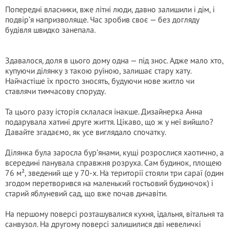
Попередні власники, вже літні люди, давно залишили і дім, і
подвір’я напризволяще. Час зробив своє — без догляду
будівля швидко занепала.
Здавалося, доля в цього дому одна — під знос. Адже мало хто,
купуючи ділянку з такою руїною, залишає стару хату.
Найчастіше їх просто зносять, будуючи нове житло чи
ставлячи тимчасову споруду.
Та цього разу історія склалася інакше. Дизайнерка Анна
подарувала хатині друге життя. Цікаво, що ж у неї вийшло?
Давайте згадаємо, як усе виглядало спочатку.
Ділянка була заросла бур’янами, кущі розрослися хаотично, а
всередині панувала справжня розруха. Сам будинок, площею
76 м², зведений ще у 70-х. На території стояли три сараї (один
згодом перетворився на маленький гостьовий будиночок) і
старий яблуневий сад, що вже почав дичавіти.
На першому поверсі розташувалися кухня, їдальня, вітальня та
санвузол. На другому поверсі залишилися дві невеличкі