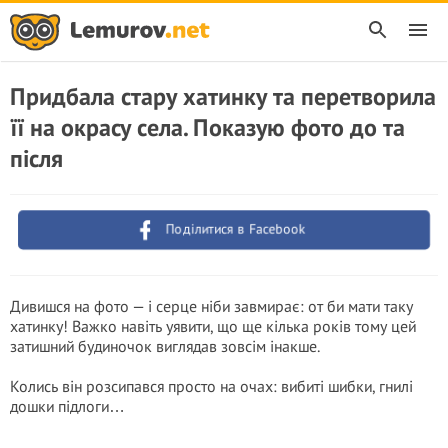
Придбала стару хатинку та перетворила
її на окрасу села. Показую фото до та
після
Поділитися в Facebook
Дивишся на фото — і серце ніби завмирає: от би мати таку
хатинку! Важко навіть уявити, що ще кілька років тому цей
затишний будиночок виглядав зовсім інакше.
Колись він розсипався просто на очах: вибиті шибки, гнилі
дошки підлоги…