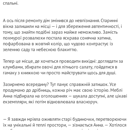
спальні.
А ось після ремонту дім змінився до невпізнання. Старинні
вікна залишили на місці — і для збереження автентичності, і
тому, що знайти подібні зараз майже неможливо. Замість
похмурої розвалюхи постала яскрава сонячна хатина,
пофарбована в жовтий колір, що чудово контрастує із
зеленню саду та небесною блакиттю.
Тепер це місце, де хочеться проводити вихідні: доглядати за
клумбами, збирати овочі для літнього салату, гойдатися в
гамаку з книжкою чи просто майструвати щось для душі.
Зазирнемо всередину? Тут панує справжній затишок. Усе
продумано до дрібниць, кожна річ має свою історію. Меблі
Анна підбирала на оголошеннях — шукала доступні, але цікаві
екземпляри, які потім відновлювала власноруч.
— Я завжди мріяла оживляти старі будиночки, перетворюючи
їх на унікальні й теплі простори, — зізнається Анна. — Хотілося