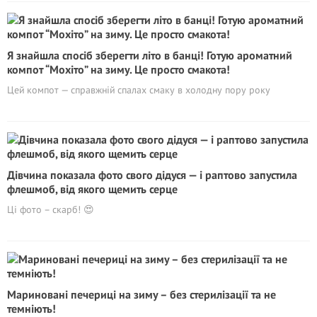
Я знайшла спосіб зберегти літо в банці! Готую ароматний
компот “Мохіто” на зиму. Це просто смакота!
Цей компот — справжній спалах смаку в холодну пору року
Дівчина показала фото свого дідуся — і раптово запустила
флешмоб, від якого щемить серце
Ці фото – скарб! 😍
Мариновані печериці на зиму – без стерилiзації та не
темніють!