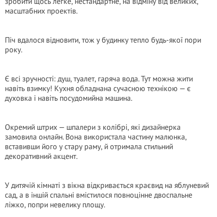
зробити щось легке, нестандартне, на відміну від великих,
масштабних проектів.
Піч вдалося відновити, тож у будинку тепло будь-якої пори
року.
Є всі зручності: душ, туалет, гаряча вода. Тут можна жити
навіть взимку! Кухня обладнана сучасною технікою — є
духовка і навіть посудомийна машина.
Окремий штрих — шпалери з колібрі, які дизайнерка
замовила онлайн. Вона використала частину малюнка,
вставивши його у стару раму, й отримала стильний
декоративний акцент.
У дитячій кімнаті з вікна відкривається краєвид на яблуневий
сад, а в іншій спальні вмістилося повноцінне двоспальне
ліжко, попри невелику площу.