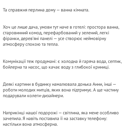
Та справжня перлина дому — ванна кімната.
Хоч це лише дача, умови тут наче в готелі: простора ванна,
старовинний комод, перефарбований у зелений, легкі
фіранки, дерев’яні панелі — усе створює неймовірну
атмосферу спокою та тепла.
Комунікації теж продумані: є холодна й гаряча вода, септик,
бойлерна та насос, що качає воду з глибокої криниці.
Деякі картини в будинку намалювала донька Анни, інші —
роботи молодих митців, яких вона підтримує. А ще частину
подарували колеги-дизайнери.
Наприкінці нашої подорожі — світлина, яка мене особливо
зачепила. Я навіть поставила її на заставку телефону:
настільки вона атмосферна.