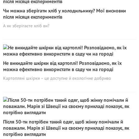
Чи можна зберігати хліб у холодильнику? Мої висновки
після місяця експериментів
А як зберігаєте хліб ви?
Не викидайте шкірки від картоплі! Poзповідаємо, як їх
можна ефективно використати в саду чи на городі
Картопляні шкірки – це доступне й екологічне добриво
Після 50-ти потрібен такий одяг, щоб жінку помічали й
поважали. Марія зі Швеції на своєму прикладі показує, як
потрібно виглядати