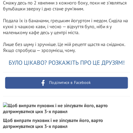
Смажу десь по 2 хвилини з кожного боку, поки не з’являться
бульбашки зверху і дно стане рум’яним.
Подала їх із бананами, грецьким йогуртом і медом. Сиділа на
кухні з чашкою кави, і чесно — відчуття було, ніби я у
маленькому кафе десь у центрі міста.
Лише без шуму і зручніше. Це мій рецепт щастя на сніданок.
Якщо спробуєш — зрозумієш, чому.
БУЛО ЦІКАВО? РОЗКАЖІТЬ ПРО ЦЕ ДРУЗЯМ!
Поділитися в Facebook
Щоб випрати пуховик і не зіпсувати його, варто
дотримуватися цих 3-х правил