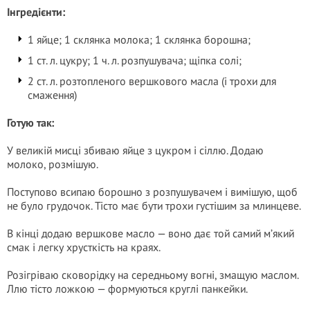
Інгредієнти:
1 яйце; 1 склянка молока; 1 склянка борошна;
1 ст. л. цукру; 1 ч. л. розпушувача; щіпка солі;
2 ст. л. розтопленого вершкового масла (і трохи для
смаження)
Готую так:
У великій мисці збиваю яйце з цукром і сіллю. Додаю
молоко, розмішую.
Поступово всипаю борошно з розпушувачем і вимішую, щоб
не було грудочок. Тісто має бути трохи густішим за млинцеве.
В кінці додаю вершкове масло — воно дає той самий м’який
смак і легку хрусткість на краях.
Розігріваю сковорідку на середньому вогні, змащую маслом.
Ллю тісто ложкою — формуються круглі панкейки.