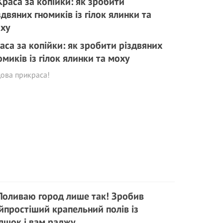
аса за копійки: як зробити різдвяних
омиків із гілок ялинки та моху
ова прикраса!