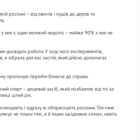
кій рослині – від овочів і кущів до дерев та
му.
 у них є один великий недолік – майже 90% з них не
им досвідом роботи. У ході моїх експериментів,
, я зібрала для вас настій, який дійсно допомагає
тому пропоную перейти ближче до справи.
ий спирт – дешевий засіб, який позбавляє від тлі за
лянці цілий рік.
озмішують і одразу ж обприскують рослини. Тля гине
лякує не тільки тлю, а й інших шкідливих комах, навіть