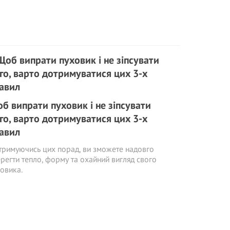
б випрати пуховик і не зіпсувати
го, варто дотримуватися цих 3-х
авил
римуючись цих порад, ви зможете надовго
регти тепло, форму та охайний вигляд свого
овика.