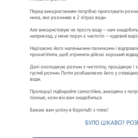
Перед використанням потрібно приготувати розчи
мила, яке розчиняю в 2 літрах води.
Але використовую не просту воду – нам знадобитьс
наприклад, у мене поруч є чистотіл – чудовий варі
Нарізаємо його маленькими паличками і відправля
прокип’ятити, щоб отримати дійсно хороший відва
Далі охолоджую розчин з чистотілу, проціджую і з
густий розчин. Потім розбавляємо його у співвідно
води.
Пропорції підбирайте самостійно, виходячи з потр
пізніше, коли він вам знадобиться.
Бажаю вам успіху в боротьбі з тлею!
БУЛО ЦІКАВО? РОЗ