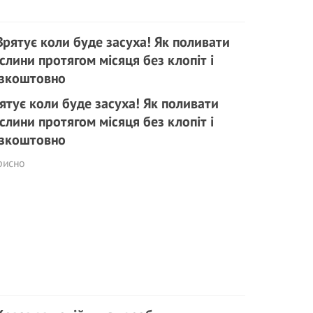
ятує коли буде засуха! Як поливати
слини протягом місяця без клопіт і
зкоштовно
рисно