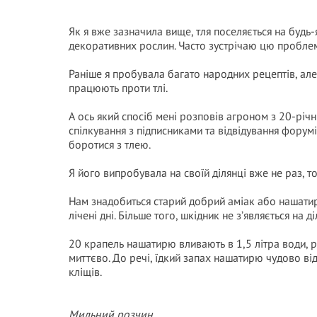
Як я вже зазначила вище, тля поселяється на будь-я
декоративних рослин. Часто зустрічаю цю пробле
Раніше я пробувала багато народних рецептів, але
працюють проти тлі.
А ось який спосіб мені розповів агроном з 20-річн
спілкування з підписниками та відвідування форумів
боротися з тлею.
Я його випробувала на своїй ділянці вже не раз, 
Нам знадобиться старий добрий аміак або нашатирн
лічені дні. Більше того, шкідник не з’являється на ді
20 крапель нашатирю вливають в 1,5 літра води, р
миттєво. До речі, їдкий запах нашатирю чудово від
кліщів.
Мильний розчин