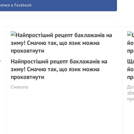
итися в Facebook
у
Найпростіший рецепт баклажанів на
Що
зиму! Смачно так, що язик можна
йо
проковтнути
пр
Смакота
Дот
збе
пух