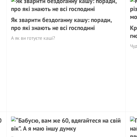
Як зварити бездоганну кашу: поради,
про які знають не всі господині
Кр
гн
А як ви готуєте каші?
Чуд