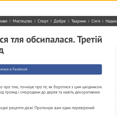
ливе
Мистецтво
Спорт
Добре
Тварини
Сім'я
Надих
ся тля обсипалася. Третій
д
итися в Facebook
мо про тлю, точніше про те, як боротися з цим шкідником.
від троянд і смородини до дерев та навіть декоративних
родні рецепти дієві. Пропоную вам один перевірений