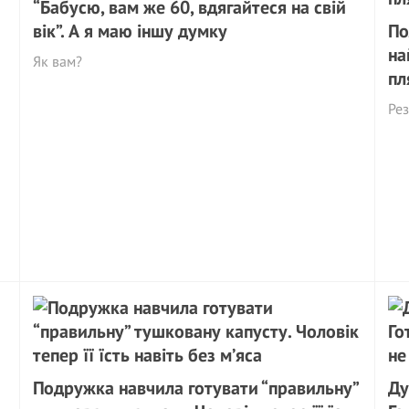
“Бабусю, вам же 60, вдягайтеся на свій
вік”. А я маю іншу думку
По
на
Як вам?
пл
Рез
Подружка навчила готувати “правильну”
Ду