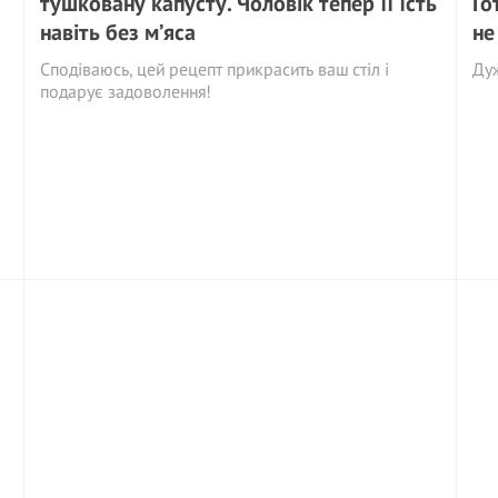
тушковану капусту. Чоловік тепер її їсть
Го
навіть без м’яса
не
Сподіваюсь, цей рецепт прикрасить ваш стіл і
Ду
подарує задоволення!