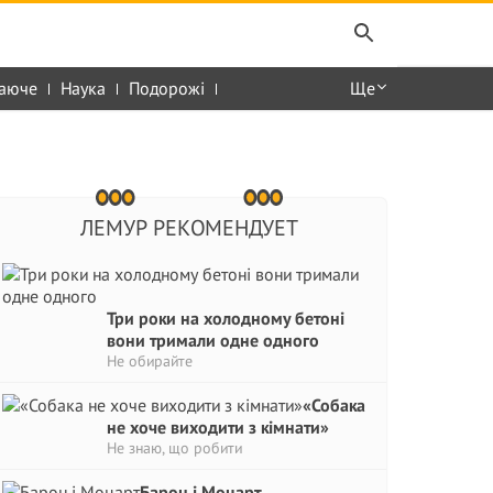
аюче
Наука
Подорожі
Ще
ЛЕМУР РЕКОМЕНДУЕТ
Три роки на холодному бетоні
вони тримали одне одного
Не обирайте
«Собака
не хоче виходити з кімнати»
Не знаю, що робити
Барон і Моцарт