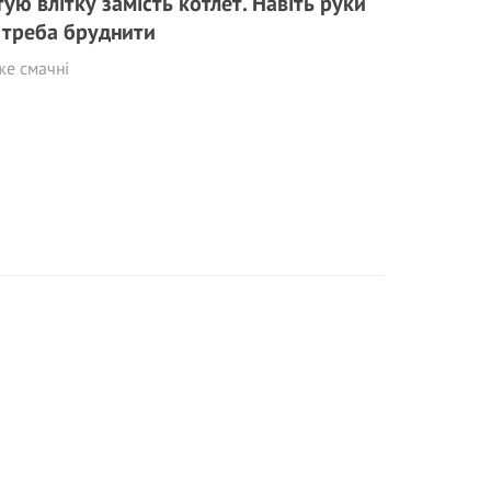
тую влітку замість котлет. Навіть руки
 треба бруднити
же смачні