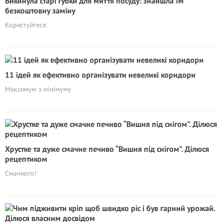
Викинула старі губки для миття посуду: знайшла їм
безкоштовну заміну
Користуйтеся
11 ідей як ефективно організувати невеликі коридори
Максимум з мінімуму
Хрустке та дуже смачне печиво “Вишня під снігом”. Ділюся
рецептиком
Смачного!