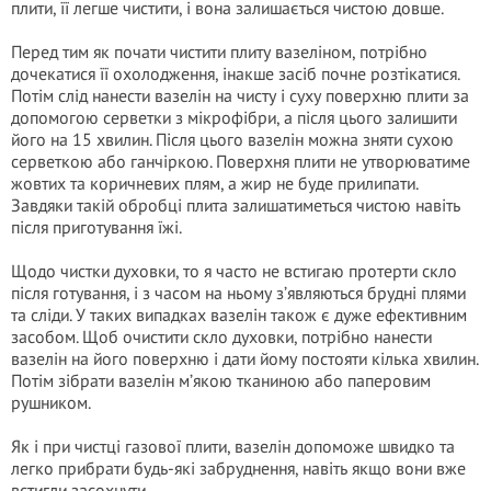
плити, її легше чистити, і вона залишається чистою довше.
Перед тим як почати чистити плиту вазеліном, потрібно
дочекатися її охолодження, інакше засіб почне розтікатися.
Потім слід нанести вазелін на чисту і суху поверхню плити за
допомогою серветки з мікрофібри, а після цього залишити
його на 15 хвилин. Після цього вазелін можна зняти сухою
серветкою або ганчіркою. Поверхня плити не утворюватиме
жовтих та коричневих плям, а жир не буде прилипати.
Завдяки такій обробці плита залишатиметься чистою навіть
після приготування їжі.
Щодо чистки духовки, то я часто не встигаю протерти скло
після готування, і з часом на ньому з’являються брудні плями
та сліди. У таких випадках вазелін також є дуже ефективним
засобом. Щоб очистити скло духовки, потрібно нанести
вазелін на його поверхню і дати йому постояти кілька хвилин.
Потім зібрати вазелін м’якою тканиною або паперовим
рушником.
Як і при чистці газової плити, вазелін допоможе швидко та
легко прибрати будь-які забруднення, навіть якщо вони вже
встигли засохнути.