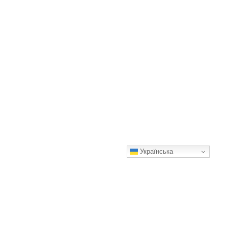
Українська
У мене немає бажання годувати цілу юрбу родичів, яких на
свято запросила твоя мама
Я сказала правду