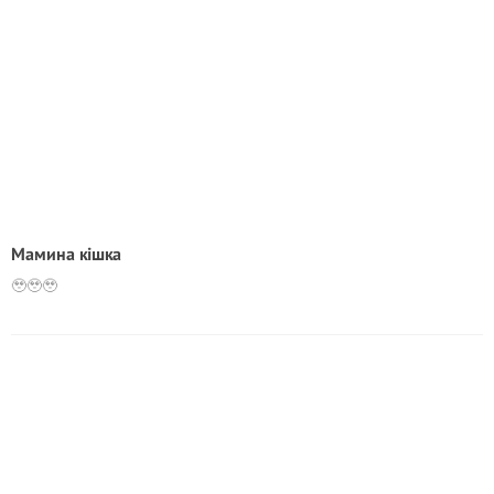
Мамина кішка
🥹🥹🥹