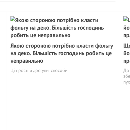
Якою стороною потрібно класти фольгу
Що
на деко. Більшість господинь робить це
йо
неправильно
пр
Ці прості й доступні способи
Дот
збе
пух