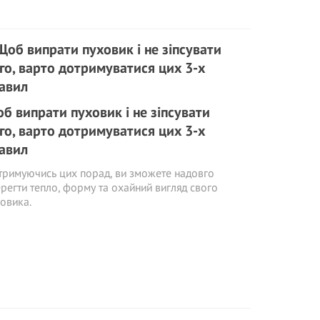
б випрати пуховик і не зіпсувати
го, варто дотримуватися цих 3-х
авил
римуючись цих порад, ви зможете надовго
регти тепло, форму та охайний вигляд свого
овика.