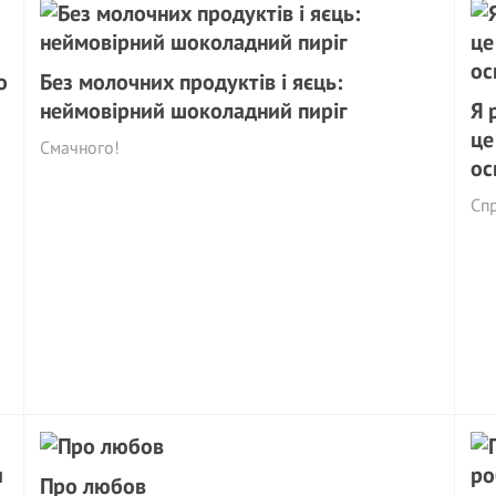
о
Без молочних продуктів і яєць:
неймовірний шоколадний пиріг
Я 
це
Смачного!
ос
Сп
Про любов