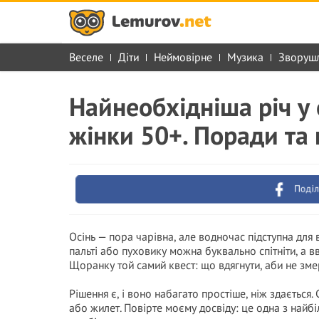
Веселе
Діти
Неймовірне
Музика
Зворуш
Найнеобхідніша річ у
жінки 50+. Поради та
Поділ
Осінь — пора чарівна, але водночас підступна для 
пальті або пуховику можна буквально спітніти, а 
Щоранку той самий квест: що вдягнути, аби не зме
Рішення є, і воно набагато простіше, ніж здається
або жилет. Повірте моєму досвіду: це одна з найб