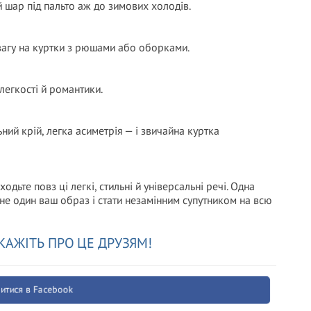
 шар під пальто аж до зимових холодів.
увагу на куртки з рюшами або оборками.
легкості й романтики.
ний крій, легка асиметрія — і звичайна куртка
дьте повз ці легкі, стильні й універсальні речі. Одна
 не один ваш образ і стати незамінним супутником на всю
КАЖІТЬ ПРО ЦЕ ДРУЗЯМ!
итися в Facebook