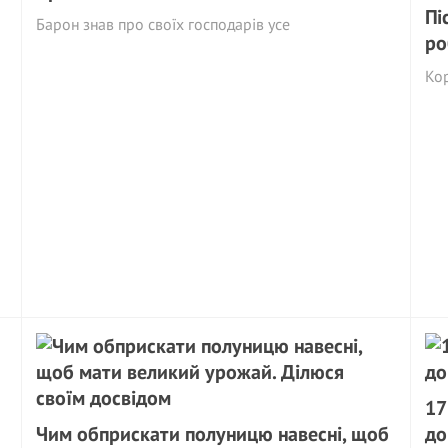
Пі
Барон знав про своїх господарів усе
ро
Ко
17
Чим обприскати полуницю навесні, щоб
до