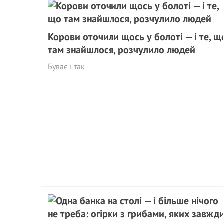
Корови оточили щось у болоті — і те, щ
там знайшлося, розчулило людей
Буває і так