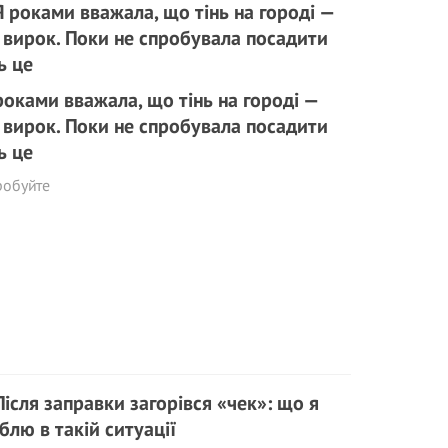
роками вважала, що тінь на городі —
 вирок. Поки не спробувала посадити
ь це
робуйте