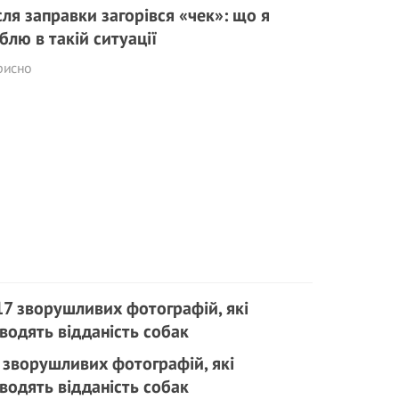
сля заправки загорівся «чек»: що я
блю в такій ситуації
рисно
 зворушливих фотографій, які
водять відданість собак