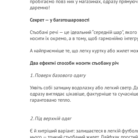
пробігаємо повз них у магазинах, одразу прямуючи
даремно!
Секрет — у багатошаровості
Стьобані речі — це ідеальний “середній шар”, яког
носити їх окремо, а в тому, щоб гармонійно інтегру
А найприємніше те, що легку куртку або жилет мож
Два ефектні способи носити стьобану річ
1. Поверх базового одягу
Уявіть собі затишну водолазку або легкий светр. Д
одразу виглядає цікавіше, фактурніше та сучасніше
гарантовано тепло.
2. Під верхній одяг
Є й хитріший варіант: залишаєтеся в легкій футболц
нього — тонкий стьобаний жилет. Лайфхак простий,