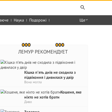
аюче
Наука
Подорожі
Ще
ЛЕМУР РЕКОМЕНДУЕТ
Кішка п’ять днів не сходила з
підвіконня і дивилася у двір
Вона могла
Кошеня, яке
ніхто не хотів брати
Диво
Задарма