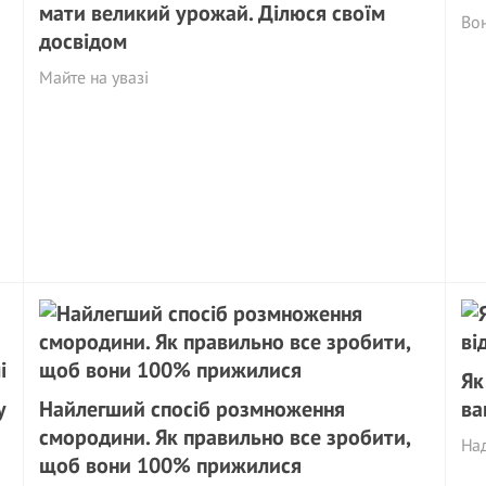
мати великий урожай. Ділюся своїм
Вон
досвідом
Майте на увазі
Як
у
Найлегший спосіб розмноження
ва
смородини. Як правильно все зробити,
Над
щоб вони 100% прижилися