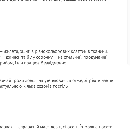
— жилети, зшиті з різнокольорових клаптиків тканини.
 — джинси та білу сорочку — на стильний, продуманий
рийом, і він працює безвідмовно.
вичай трохи довші, на утеплювачі, а отже, зігріють навіть
актуальною кілька сезонів поспіль.
кавках — справжній маст-хев цієї осені. Їх можна носити