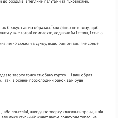
 до розділів із теплими пальтами та пуховиками. І
о так бракує нашим образам. Їхня фішка не в тому, щоб
вати у вже готові комплекти, додаючи їм і тепла, і стилю.
на легко скласти в сумку, якщо раптом вигляне сонце.
одаєте зверху тонку стьобану куртку — і ваш образ
. І так, в осінній прохолодний ранок вам буде
і або лонгсліві, накидаєте зверху класичний тренч, а під
 але дуже стильний: жилет дарує додаткове тепло, не