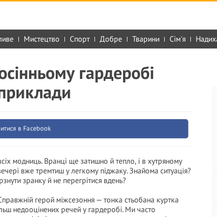
ливе
Мистецтво
Спорт
Добре
Тварини
Сім'я
Надих
 осінньому гардеробі
 приклади
итися в Facebook
всіх модниць. Вранці ще затишно й тепло, і в хутряному
ввечері вже тремтиш у легкому піджаку. Знайома ситуація?
рзнути зранку й не перегрітися вдень?
. Справжній герой міжсезоння — тонка стьобана куртка
ільш недооцінених речей у гардеробі. Ми часто