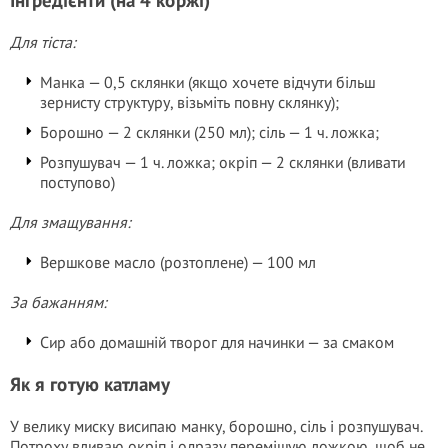
Інгредієнти (на 4 коржі)
Для тіста:
Манка — 0,5 склянки (якщо хочете відчути більш
зернисту структуру, візьміть повну склянку);
Борошно — 2 склянки (250 мл); сіль — 1 ч. ложка;
Розпушувач — 1 ч. ложка; окріп — 2 склянки (вливати
поступово)
Для змащування:
Вершкове масло (розтоплене) — 100 мл
За бажанням:
Сир або домашній творог для начинки — за смаком
Як я готую катламу
У велику миску висипаю манку, борошно, сіль і розпушувач.
Потроху вливаю окріп і одразу перемішую ложкою, щоб не