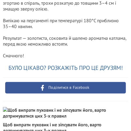
згортаю в спіраль, трохи розкатую до товщини 3–4 см і
змащую зверху олією.
Випікаю на пергаменті при температурі 180°C приблизно
35–40 хвилин.
Результат — золотиста, соковита й шалено ароматна катлама,
перед якою неможливо встояти.
Смачного!
БУЛО ЦІКАВО? РОЗКАЖІТЬ ПРО ЦЕ ДРУЗЯМ!
Поділитися в Facebook
Щоб випрати пуховик і не зіпсувати його, варто
дотримуватися цих 3-х правил