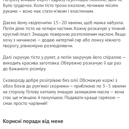
було грудочок. Коли тісто трохи охолоне, починаю місити
руками — воно має стати м’яким і еластичним.
Даємо йому «відпочити» 15–20 хвилин, щоб манка набухла.
Потім ділю тісто на чотири частини. Кожну розкачую у тонкий
круглий пласт. Змащую поверхню розтопленим маслом. Якщо
хочу з начинкою — додаю натертий сир або ложку ніжного
творогу, рівномірно розподіляючи.
Далі скручую тісто у рулет, а потім закручую його спіраллю —
виходить красива заготовка. Обережно розкачую її ще раз
до бажаного розміру.
Сковороду добре розігріваю без олії. Обсмажую коржі з
обох боків до рум’яної скоринки — приблизно по 3–5 хвилин
на сторону. Готову катламу змащую залишками масла — вона
стає ще м’якшою й пахучішою. Подавати краще гарячою —
смак просто чарівний!
Корисні поради від мене