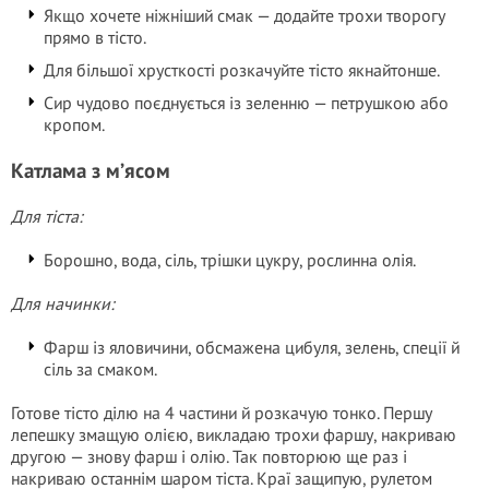
Якщо хочете ніжніший смак — додайте трохи творогу
прямо в тісто.
Для більшої хрусткості розкачуйте тісто якнайтонше.
Сир чудово поєднується із зеленню — петрушкою або
кропом.
Катлама з м’ясом
Для тіста:
Борошно, вода, сіль, трішки цукру, рослинна олія.
Для начинки:
Фарш із яловичини, обсмажена цибуля, зелень, спеції й
сіль за смаком.
Готове тісто ділю на 4 частини й розкачую тонко. Першу
лепешку змащую олією, викладаю трохи фаршу, накриваю
другою — знову фарш і олію. Так повторюю ще раз і
накриваю останнім шаром тіста. Краї защипую, рулетом