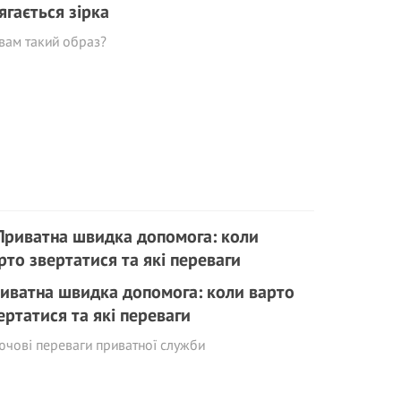
ягається зірка
вам такий образ?
иватна швидка допомога: коли варто
ертатися та які переваги
чові переваги приватної служби