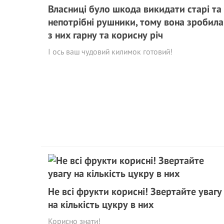
Власниці було шкода викидати старі та
непотрібні рушники, тому вона зробила
з них гарну та корисну річ
І ось ваш чудовий килимок готовий!
Не всі фрукти корисні! Звертайте увагу
на кількість цукру в них
Корисно знати!