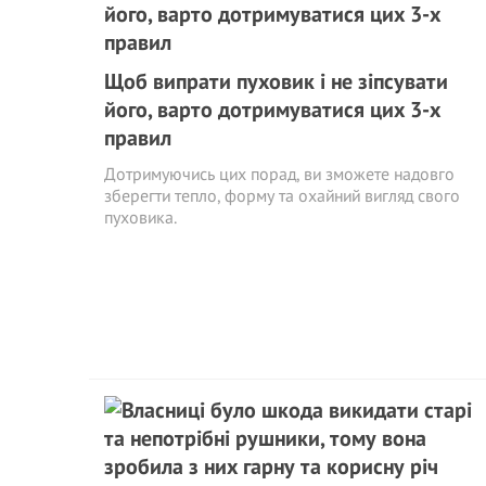
Щоб випрати пуховик і не зіпсувати
його, варто дотримуватися цих 3-х
правил
Дотримуючись цих порад, ви зможете надовго
зберегти тепло, форму та охайний вигляд свого
пуховика.