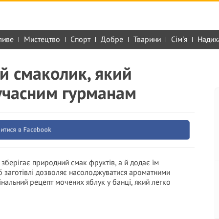
ливе
Мистецтво
Спорт
Добре
Тварини
Сім'я
Надих
ій смаколик, який
сучасним гурманам
итися в Facebook
 зберігає природний смак фруктів, а й додає їм
іб заготівлі дозволяє насолоджуватися ароматними
нальний рецепт мочених яблук у банці, який легко