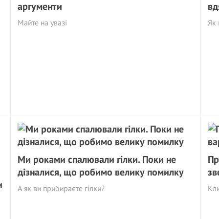
аргументи
вд
Майте на увазі
Як 
Ми роками спалювали гілки. Поки не
Пр
дізналися, що робимо велику помилку
зв
и
А як ви прибираєте гілки?
Клю