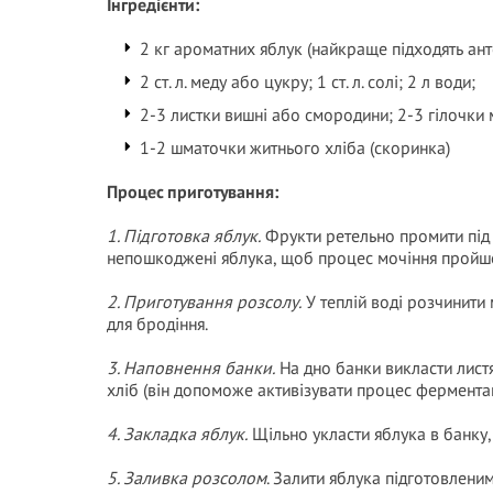
Інгредієнти:
2 кг ароматних яблук (найкраще підходять ант
2 ст. л. меду або цукру; 1 ст. л. солі; 2 л води;
2-3 листки вишні або смородини; 2-3 гілочки м
1-2 шматочки житнього хліба (скоринка)
Процес приготування:
1. Підготовка яблук.
Фрукти ретельно промити під 
непошкоджені яблука, щоб процес мочіння пройшо
2. Приготування розсолу.
У теплій воді розчинити 
для бродіння.
3. Наповнення банки.
На дно банки викласти листя
хліб (він допоможе активізувати процес ферментац
4. Закладка яблук.
Щільно укласти яблука в банку,
5. Заливка розсолом
. Залити яблука підготовлени