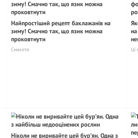
Найпростіший рецепт баклажанів на
Як
зиму! Смачно так, що язик можна
на
проковтнути
не
Смакота
Ці 
Ніколи не виривайте цей бур’ян. Одна з