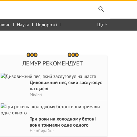
аюче
Наука
Подорожі
Ще
ЛЕМУР РЕКОМЕНДУЕТ
Дивовижний пес, який заслуговує
на щастя
Милий
Три роки на холодному бетоні
вони тримали одне одного
Не обирайте