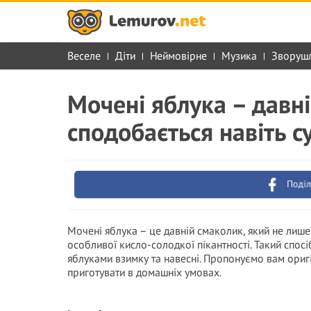
Веселе
Діти
Неймовірне
Музика
Зворуш
Мочені яблука – давн
сподобається навіть 
Поділ
Мочені яблука – це давній смаколик, який не лише
особливої кисло-солодкої пікантності. Такий спос
яблуками взимку та навесні. Пропонуємо вам оригі
приготувати в домашніх умовах.