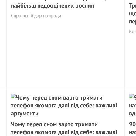
найбільш недооцінених рослин
Тр
що
Справжній дар природи
пе
Ко
Чому перед сном варто тримати
90
телефон якомога далі від себе: важливі
на