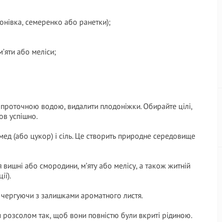
онівка, семеренко або ранетки);
’яти або меліси;
проточною водою, видалити плодоніжки. Обирайте цілі,
в успішно.
мед (або цукор) і сіль. Це створить природне середовище
 вишні або смородини, м’яту або мелісу, а також житній
ії).
 чергуючи з залишками ароматного листя.
м розсолом так, щоб вони повністю були вкриті рідиною.