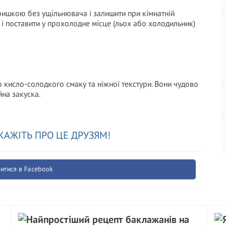
ишкою без ущільнювача і залишити при кімнатній
и і поставити у прохолодне місце (льох або холодильник)
 кисло-солодкого смаку та ніжної текстури. Вони чудово
йна закуска.
КАЖІТЬ ПРО ЦЕ ДРУЗЯМ!
итися в Facebook