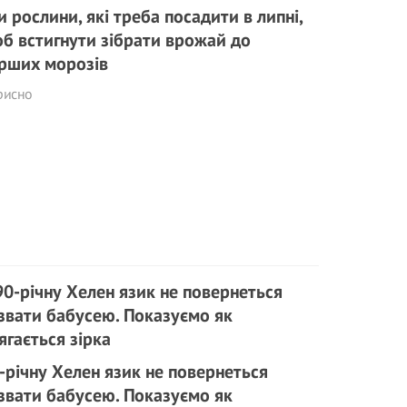
и рослини, які треба посадити в липні,
б встигнути зібрати врожай до
рших морозів
рисно
-річну Хелен язик не повернеться
звати бабусею. Показуємо як