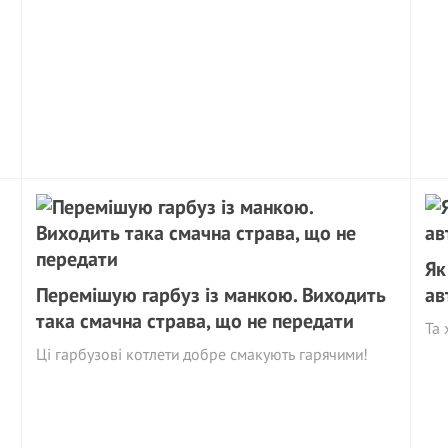
Як
Перемішую гарбуз із манкою. Виходить
ав
така смачна страва, що не передати
Та 
Ці гарбузові котлети добре смакують гарячими!