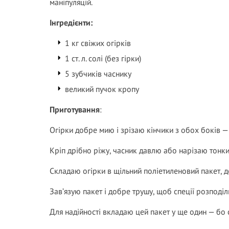
маніпуляцій.
Інгредієнти:
1 кг свіжих огірків
1 ст. л. солі (без гірки)
5 зубчиків часнику
великий пучок кропу
Приготування
:
Огірки добре мию і зрізаю кінчики з обох боків —
Кріп дрібно ріжу, часник давлю або нарізаю тонк
Складаю огірки в щільний поліетиленовий пакет, до
Зав’язую пакет і добре трушу, щоб спеції розподіли
Для надійності вкладаю цей пакет у ще один — бо с