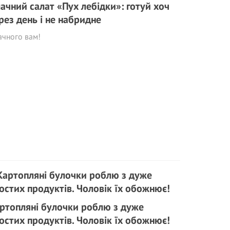
ачний салат «Пух лебідки»: готуй хоч
рез день і не набридне
ачного вам!
ртопляні булочки роблю з дуже
остих продуктів. Чоловік їх обожнює!