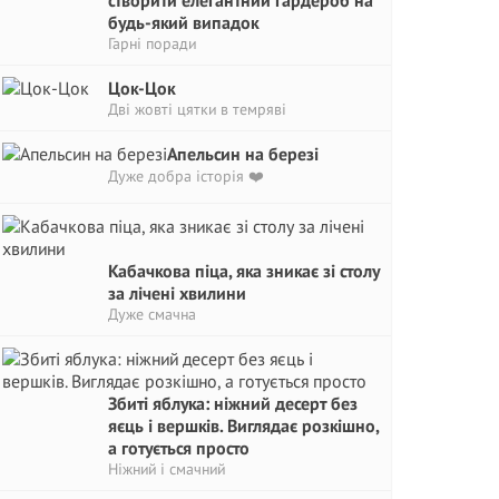
створити елегантний гардероб на
будь-який випадок
Гарні поради
Цок-Цок
Дві жовті цятки в темряві
Апельсин на березі
Дуже добра історія ❤️
Кабачкова піца, яка зникає зі столу
за лічені хвилини
Дуже смачна
Збиті яблука: ніжний десерт без
яєць і вершків. Виглядає розкішно,
а готується просто
Ніжний і смачний