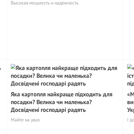
Высокая мощность и надежность
Яка картопля найкраще підходить для
«М
посадки? Велика чи маленька?
ви
Досвідчені господарі радять
Ук
Майте на уваз
І д