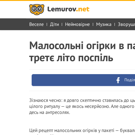
Веселе
Діти
Неймовірне
Музика
Зворуш
Малосольні огірки в п
третє літо поспіль
Поділ
Зізнаюся чесно: я довго скептично ставилась до ць
цілого ритуалу — це якось несерйозно. Але одного
десь на антресолях.
Цей рецепт малосольних огірків у пакеті — букваль