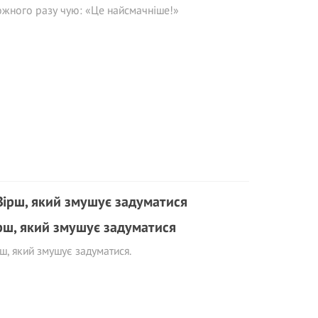
ожного разу чую: «Це найсмачніше!»
рш, який змушує задуматися
ш, який змушує задуматися.