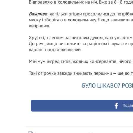
Відправляю в холодильник на ніч. Вже за 6–8 год
Важливо
: як тільки огірки просолилися до потріб
миску і зберігаю в холодильнику. Якщо залишити в 
виправиш.
Хрусткі, з легким часниковим духом, пахнуть літом
До речі, якщо ви стежите за раціоном і шукаєте 
варіант просто ідеальний.
Мінімум інгредієнтів, жодних консервантів, нічого
Такі огірочки завжди зникають першими — ще до тог
БУЛО ЦІКАВО? РОЗ
Поділ