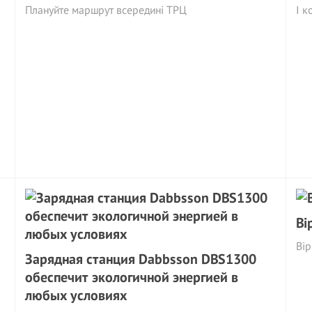
Плануйте маршрут всередині ТРЦ
І к
Ві
Вір
Зарядная станция Dabbsson DBS1300
обеспечит экологичной энергией в
любых условиях