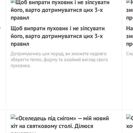
у
Щоб випрати пуховик і не зіпсувати
На
його, варто дотримуватися цих 3-х
зи
правил
пр
Дотримуючись цих порад, ви зможете надовго
См
зберегти тепло, форму та охайний вигляд свого
пуховика.