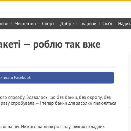
ливе
Мистецтво
Спорт
Добре
Тварини
Сім'я
Надих
акеті — роблю так вже
итися в Facebook
ого способу. Здавалось, що без банки, без окропу, без
 разу спробувала — і тепер банки для засолки пилюляться
но на ніч. Ніякого варіння розсолу, ніяких складних