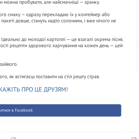
ин можна пробувати, але найсмачніші — зранку.
ного смаку — одразу перекладаю їх у контейнер або
пакеті довше, стануть надто солоними, і вже нічого не
. Ідеально до молодої картоплі — це взагалі окрема пісня.
прості рецепти здорового харчування на кожен день — цей
 зайвого.
о, як встигаєш поставити на стіл решту страв.
КАЖІТЬ ПРО ЦЕ ДРУЗЯМ!
итися в Facebook