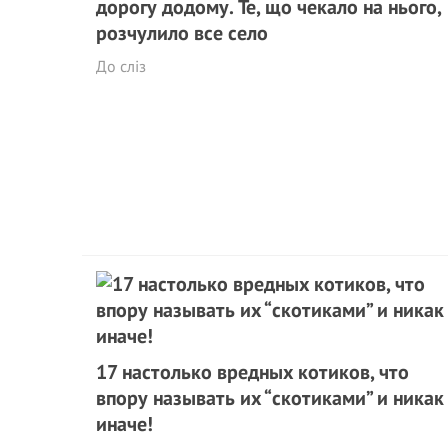
дорогу додому. Те, що чекало на нього,
розчулило все село
До сліз
17 настолько вредных котиков, что
впору называть их “скотиками” и никак
иначе!