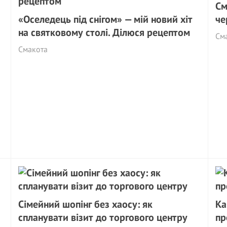
См
«Оселедець під снігом» — мій новий хіт
че
на святковому столі. Ділюся рецептом
См
Смакота
Сімейний шопінг без хаосу: як
Ка
спланувати візит до торгового центру
пр