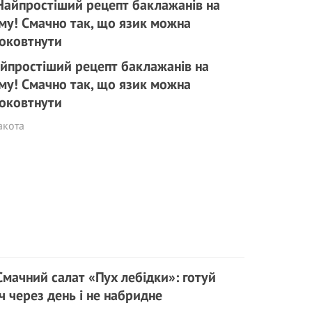
йпростіший рецепт баклажанів на
му! Смачно так, що язик можна
оковтнути
акота