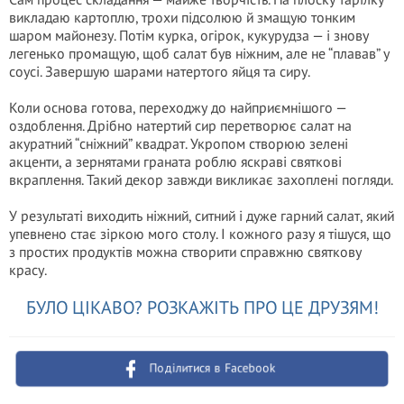
викладаю картоплю, трохи підсолюю й змащую тонким
шаром майонезу. Потім курка, огірок, кукурудза — і знову
легенько промащую, щоб салат був ніжним, але не “плавав” у
соусі. Завершую шарами натертого яйця та сиру.
Коли основа готова, переходжу до найприємнішого —
оздоблення. Дрібно натертий сир перетворює салат на
акуратний “сніжний” квадрат. Укропом створюю зелені
акценти, а зернятами граната роблю яскраві святкові
вкраплення. Такий декор завжди викликає захоплені погляди.
У результаті виходить ніжний, ситний і дуже гарний салат, який
упевнено стає зіркою мого столу. І кожного разу я тішуся, що
з простих продуктів можна створити справжню святкову
красу.
БУЛО ЦІКАВО? РОЗКАЖІТЬ ПРО ЦЕ ДРУЗЯМ!
Поділитися в Facebook