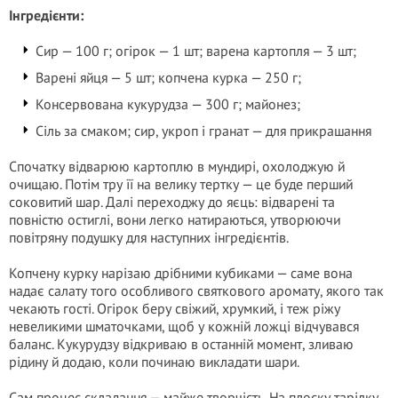
Інгредієнти:
Сир — 100 г; огірок — 1 шт; варена картопля — 3 шт;
Варені яйця — 5 шт; копчена курка — 250 г;
Консервована кукурудза — 300 г; майонез;
Сіль за смаком; сир, укроп і гранат — для прикрашання
Спочатку відварюю картоплю в мундирі, охолоджую й
очищаю. Потім тру її на велику тертку — це буде перший
соковитий шар. Далі переходжу до яєць: відварені та
повністю остиглі, вони легко натираються, утворюючи
повітряну подушку для наступних інгредієнтів.
Копчену курку нарізаю дрібними кубиками — саме вона
надає салату того особливого святкового аромату, якого так
чекають гості. Огірок беру свіжий, хрумкий, і теж ріжу
невеликими шматочками, щоб у кожній ложці відчувався
баланс. Кукурудзу відкриваю в останній момент, зливаю
рідину й додаю, коли починаю викладати шари.
Сам процес складання — майже творчість. На плоску тарілку