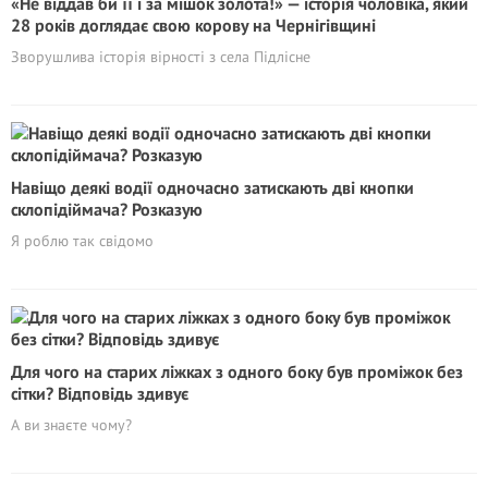
«Не віддав би її і за мішок золота!» — історія чоловіка, який
28 років доглядає свою корову на Чернігівщині
Зворушлива історія вірності з села Підлісне
Навіщо деякі водії одночасно затискають дві кнопки
склопідіймача? Розказую
Я роблю так свідомо
Для чого на старих ліжках з одного боку був проміжок без
сітки? Відповідь здивує
А ви знаєте чому?