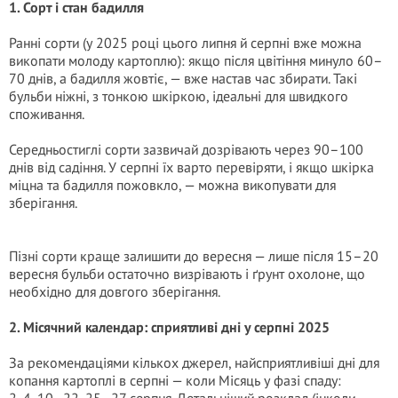
1. Сорт і стан бадилля
Ранні сорти (у 2025 році цього липня й серпні вже можна
викопати молоду картоплю): якщо після цвітіння минуло 60–
70 днів, а бадилля жовтіє, — вже настав час збирати. Такі
бульби ніжні, з тонкою шкіркою, ідеальні для швидкого
споживання.
Середньостиглі сорти зазвичай дозрівають через 90–100
днів від садіння. У серпні їх варто перевіряти, і якщо шкірка
міцна та бадилля пожовкло, — можна викопувати для
зберігання.
Пізні сорти краще залишити до вересня — лише після 15–20
вересня бульби остаточно визрівають і ґрунт охолоне, що
необхідно для довгого зберігання.
2. Місячний календар: сприятливі дні у серпні 2025
За рекомендаціями кількох джерел, найсприятливіші дні для
копання картоплі в серпні — коли Місяць у фазі спаду: