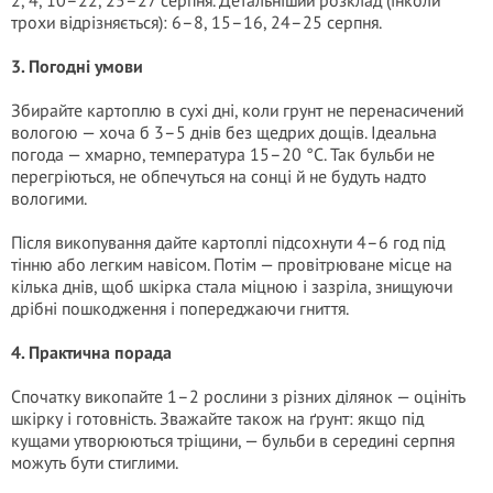
2, 4, 10–22, 25–27 серпня. Детальніший розклад (інколи
трохи відрізняється): 6–8, 15–16, 24–25 серпня.
3. Погодні умови
Збирайте картоплю в сухі дні, коли грунт не перенасичений
вологою — хоча б 3–5 днів без щедрих дощів. Ідеальна
погода — хмарно, температура 15–20 °C. Так бульби не
перегріються, не обпечуться на сонці й не будуть надто
вологими.
Після викопування дайте картоплі підсохнути 4–6 год під
тінню або легким навісом. Потім — провітрюване місце на
кілька днів, щоб шкірка стала міцною і зазріла, знищуючи
дрібні пошкодження і попереджаючи гниття.
4. Практична порада
Спочатку викопайте 1–2 рослини з різних ділянок — оцініть
шкірку і готовність. Зважайте також на ґрунт: якщо під
кущами утворюються тріщини, — бульби в середині серпня
можуть бути стиглими.