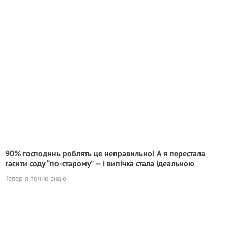
90% господинь роблять це неправильно! А я перестала
гасити соду “по-старому” — і випічка стала ідеальною
Тепер я точно знаю