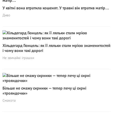
У квітні вона втратила кошенят. У травні він втратив матір…
Диво
Хільдегард Гюнцель: як її ляльки стали мрією знаменитостей
і чому вони такі дорогі
Не звичайні іграшки
Більше не смажу сирники — тепер печу ці сирні
«трояндочки»
Смакота