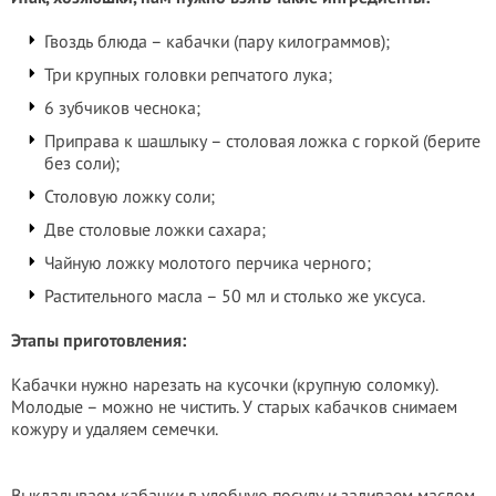
Гвоздь блюда – кабачки (пару килограммов);
Три крупных головки репчатого лука;
6 зубчиков чеснока;
Приправа к шашлыку – столовая ложка с горкой (берите
без соли);
Столовую ложку соли;
Две столовые ложки сахара;
Чайную ложку молотого перчика черного;
Растительного масла – 50 мл и столько же уксуса.
Этапы приготовления:
Кабачки нужно нарезать на кусочки (крупную соломку).
Молодые – можно не чистить. У старых кабачков снимаем
кожуру и удаляем семечки.
Выкладываем кабачки в удобную посуду и заливаем маслом.