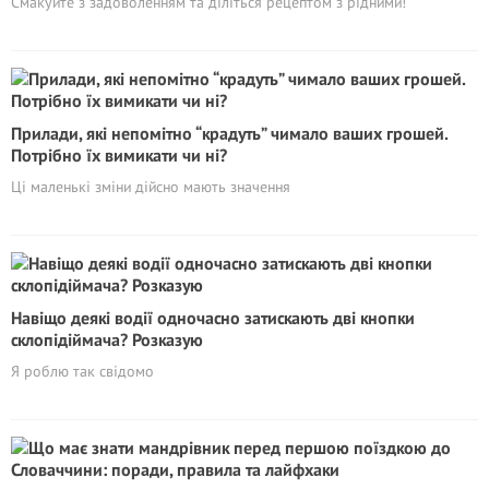
Смакуйте з задоволенням та діліться рецептом з рідними!
Прилади, які непомітно “кpадyть” чимало ваших грошей.
Потрібно їх вимикати чи ні?
Ці маленькі зміни дійсно мають значення
Навіщо деякі водії одночасно затискають дві кнопки
склопідіймача? Розказую
Я роблю так свідомо