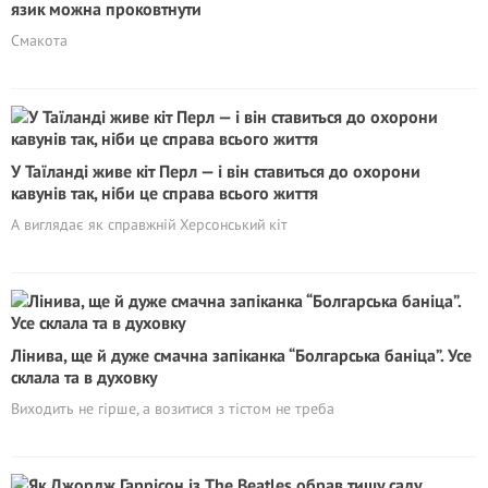
язик можна проковтнути
Смакота
У Таїланді живе кіт Перл — і він ставиться до охорони
кавунів так, ніби це справа всього життя
А виглядає як справжній Херсонський кіт
Лінива, ще й дуже смачна запіканка “Болгарська баніца”. Усе
склала та в духовку
Виходить не гірше, а возитися з тістом не треба