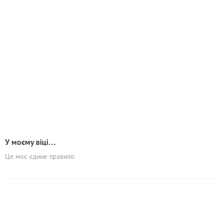
У моєму віці…
Це моє єдине правило