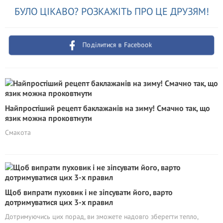
БУЛО ЦІКАВО? РОЗКАЖІТЬ ПРО ЦЕ ДРУЗЯМ!
Поділитися в Facebook
Найпростіший рецепт баклажанів на зиму! Смачно так, що
язик можна проковтнути
Смакота
Щоб випрати пуховик і не зіпсувати його, варто
дотримуватися цих 3-х правил
Дотримуючись цих порад, ви зможете надовго зберегти тепло,