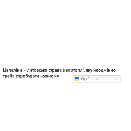
Цепеліни – литовська страва з картоплі, яку неодмінно
треба спробувати кожному
Українська
У вас все вийде ідеально