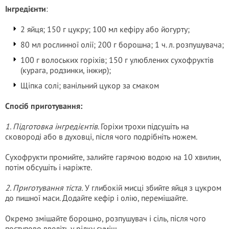
Інгредієнти
:
2 яйця; 150 г цукру; 100 мл кефіру або йогурту;
80 мл рослинної олії; 200 г борошна; 1 ч. л. розпушувача;
100 г волоських горіхів; 150 г улюблених сухофруктів
(курага, родзинки, інжир);
Щіпка солі; ванільний цукор за смаком
Спосіб приготування:
1. Підготовка інгредієнтів
. Горіхи трохи підсушіть на
сковороді або в духовці, після чого подрібніть ножем.
Сухофрукти промийте, залийте гарячою водою на 10 хвилин,
потім обсушіть і наріжте.
2. Приготування тіста.
У глибокій мисці збийте яйця з цукром
до пишної маси. Додайте кефір і олію, перемішайте.
Окремо змішайте борошно, розпушувач і сіль, після чого
поступово введіть у рідку суміш.