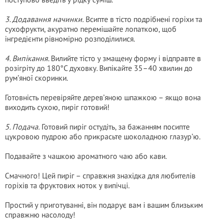
3. Додавання начинки.
Всипте в тісто подрібнені горіхи та
сухофрукти, акуратно перемішайте лопаткою, щоб
інгредієнти рівномірно розподілилися.
4. Випікання
. Вилийте тісто у змащену форму і відправте в
розігріту до 180°C духовку. Випікайте 35–40 хвилин до
рум’яної скоринки.
Готовність перевіряйте дерев’яною шпажкою – якщо вона
виходить сухою, пиріг готовий!
5. Подача.
Готовий пиріг остудіть, за бажанням посипте
цукровою пудрою або прикрасьте шоколадною глазур’ю.
Подавайте з чашкою ароматного чаю або кави.
Смачного! Цей пиріг – справжня знахідка для любителів
горіхів та фруктових ноток у випічці.
Простий у приготуванні, він подарує вам і вашим близьким
справжню насолоду!