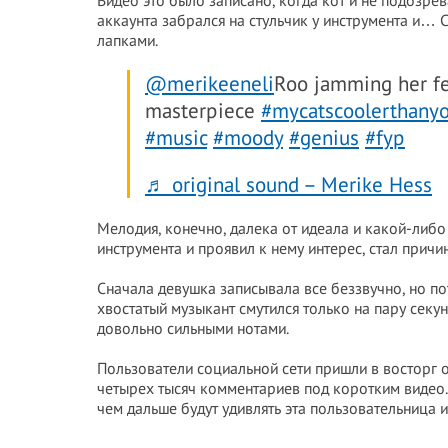
Видео это было записано, когда кот и не подозре
аккаунта забрался на стульчик у инструмента и…
лапками.
@merikeeneli
Roo jamming her fee
masterpiece
#mycatscoolerthanyo
#music
#moody
#genius
#fyp
♬ original sound – Merike Hess
Мелодия, конечно, далека от идеала и какой-либо 
инструмента и проявил к нему интерес, стал прич
Сначала девушка записывала все беззвучно, но по
хвостатый музыкант смутился только на пару секу
довольно сильными нотами.
Пользователи социальной сети пришли в восторг от
четырех тысяч комментариев под коротким видео. 
чем дальше будут удивлять эта пользовательница и