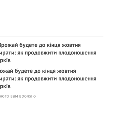
ожай будете до кінця жовтня
ирати: як продовжити плодоношення
ірків
рного вам врожаю