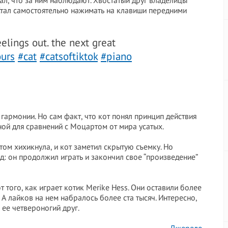
вал, что за ним наблюдают. Хвостатый друг владелицы
 Стал самостоятельно нажимать на клавиши передними
lings out. the next great
urs
#cat
#catsoftiktok
#piano
гармонии. Но сам факт, что кот понял принцип действия
иной для сравнений с Моцартом от мира усатых.
том хихикнула, и кот заметил скрытую съемку. Но
нд: он продолжил играть и закончил свое “произведение”
 того, как играет котик Merike Hess. Они оставили более
А лайков на нем набралось более ста тысяч. Интересно,
 ее четвероногий друг.