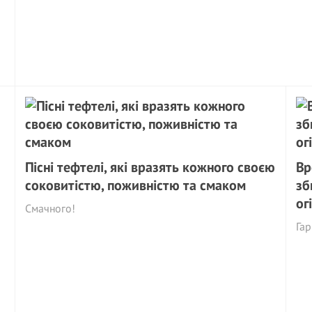
Пісні тефтелі, які вразять кожного своєю
Вр
соковитістю, поживністю та смаком
зб
ог
Смачного!
Га