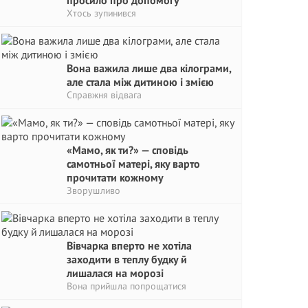
просило про допомогу
Хтось зупинився
Вона важила лише два кілограми,
але стала між дитиною і змією
Справжня відвага
«Мамо, як ти?» — сповідь
самотньої матері, яку варто
прочитати кожному
Зворушливо
Вівчарка вперто не хотіла
заходити в теплу будку й
лишалася на морозі
Вона прийшла попрощатися