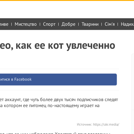
ливе
Мистецтво
Спорт
Добре
Тварини
Сім'я
Надих
ео, как ее кот увлеченно
итися в Facebook
т аккаунт, где чуть более двух тысяч подписчиков следят
 на котором ее питомец по-настоящему играет на
Источник:
https://ukr.media/