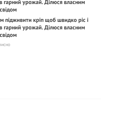
м підживити кріп щоб швидко ріс і
в гарний урожай. Ділюся власним
свідом
рисно