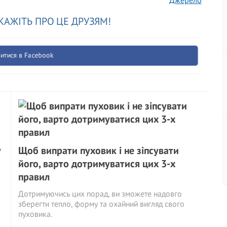
Джерело
КАЖІТЬ ПРО ЦЕ ДРУЗЯМ!
итися в Facebook
у
Щоб випрати пуховик і не зіпсувати
його, варто дотримуватися цих 3-х
правил
Дотримуючись цих порад, ви зможете надовго
зберегти тепло, форму та охайний вигляд свого
пуховика.