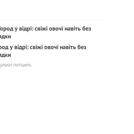
род у відрі: свіжі овочі навіть без
ядки
ультат потішить