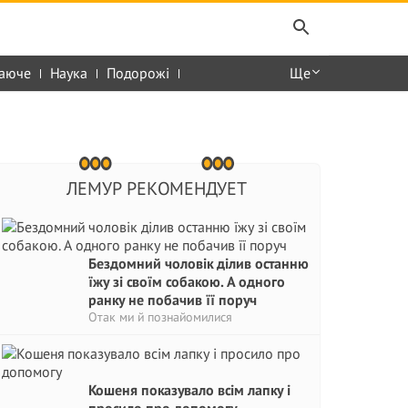
аюче
Наука
Подорожі
Ще
ЛЕМУР РЕКОМЕНДУЕТ
Бездомний чоловік ділив останню
їжу зі своїм собакою. А одного
ранку не побачив її поруч
Отак ми й познайомилися
Кошеня показувало всім лапку і