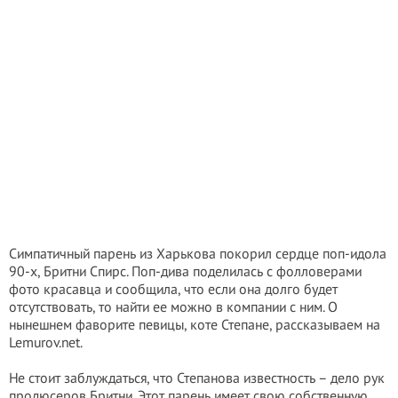
Симпатичный парень из Харькова покорил сердце поп-идола
90-х, Бритни Спирс. Поп-дива поделилась с фолловерами
фото красавца и сообщила, что если она долго будет
отсутствовать, то найти ее можно в компании с ним. О
нынешнем фаворите певицы, коте Степане, рассказываем на
Lemurov.net.
Не стоит заблуждаться, что Степанова известность – дело рук
продюсеров Бритни. Этот парень имеет свою собственную