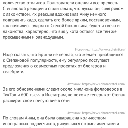
количество откликов. Пользователи оценили все прелесть
Степановой реакции и стали гадать, что думал он, сидя рядом
с лакомством. Их реакция вдохновила Анну немного
подправить кадр, сделать его более ярким, постановочным,
так появились рядом со Степой бокал вина, букет и свеча и
лакомства, характерно, что вид у кота остался все тем же
пресыщенным и равнодушным.
Источник: https://www.spletnik.ru/
Надо сказать, что Бритни не первая, кто желает приобщиться
к Степановой популярности, ему регулярно поступают
предложения о совместных проектах от блогеров и
селебрити.
Источник: https://news.obozrevatel.com/
За его обновлениями следит около миллиона фолловеров в
ТикТок и 600 тысяч в Инстаграм, но похоже теперь кот Степан
расширит свое присутствие в сети.
Источник: https://news.obozrevatel.com/
По словам Анны, она была ошарашена количеством
иностранных подписчиков, ринувшихся с комплиментами и