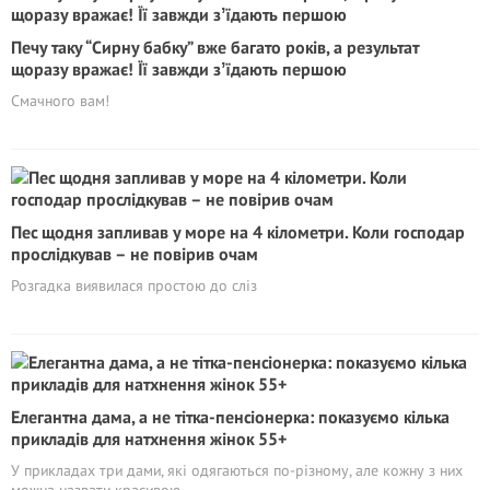
Печу таку “Сирну бабку” вже багато років, а результат
щоразу вражає! Її завжди зʼїдають першою
Смачного вам!
Пес щодня запливав у море на 4 кілометри. Коли господар
прослідкував – не повірив очам
Розгадка виявилася простою до сліз
Елегантна дама, а не тітка-пенсіонерка: показуємо кілька
прикладів для натхнення жінок 55+
У прикладах три дами, які одягаються по-різному, але кожну з них
можна назвати красивою.