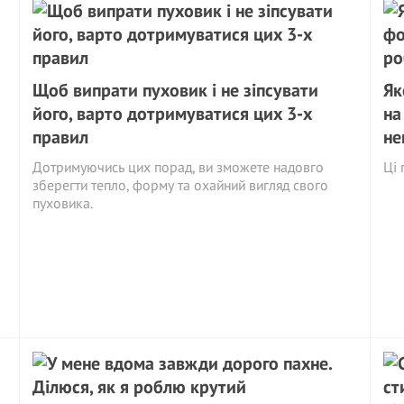
Щоб випрати пуховик і не зіпсувати
Як
його, варто дотримуватися цих 3-х
на
правил
не
Дотримуючись цих порад, ви зможете надовго
Ці 
зберегти тепло, форму та охайний вигляд свого
пуховика.