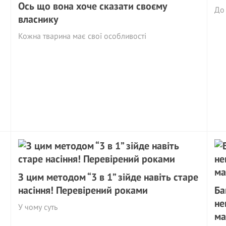
Ось що вона хоче сказати своєму
До 
власнику
Кожна тварина має свої особливості
З цим методом “3 в 1” зійде навіть старе
насіння! Перевірений роками
Ба
не
У чому суть
ма