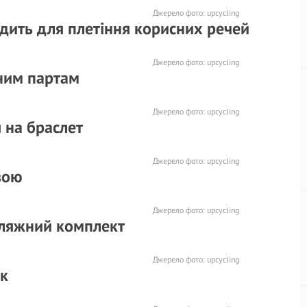
Джерело фото:
upcycling
одить для плетіння корисних речей
Джерело фото:
upcycling
ним партам
Джерело фото:
upcycling
 на браслет
Джерело фото:
upcycling
вою
Джерело фото:
upcycling
пляжний комплект
Джерело фото:
upcycling
ок