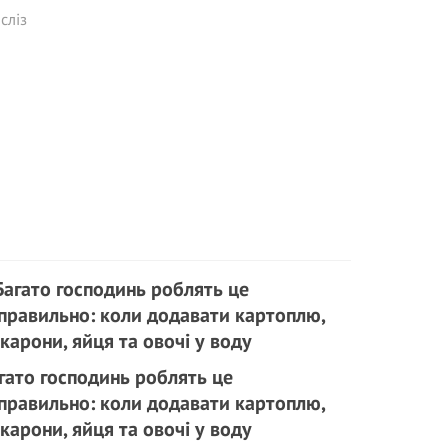
сліз
гато господинь роблять це
правильно: коли додавати картоплю,
карони, яйця та овочі у воду