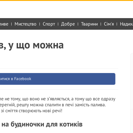
ливе
Мистецтво
Спорт
Добре
Тварини
Сім'я
Надих
в, у що можна
итися в Facebook
але не тому, що воно не з’являється, а тому що все одразу
регній, решту можна спалити в печі замість палива.
зі сміття створюють нові речі!
 на будиночки для котиків