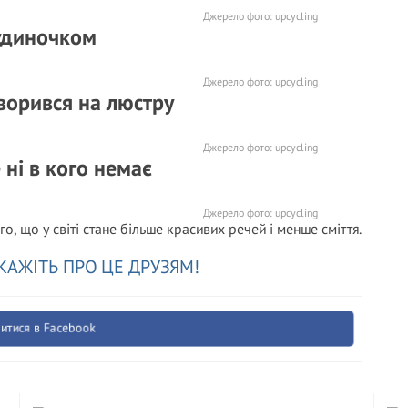
Джерело фото:
upcycling
будиночком
Джерело фото:
upcycling
ворився на люстру
Джерело фото:
upcycling
 ні в кого немає
Джерело фото:
upcycling
го, що у світі стане більше красивих речей і менше сміття.
КАЖІТЬ ПРО ЦЕ ДРУЗЯМ!
итися в Facebook