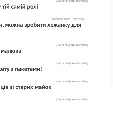
Джерело фото:
upcycling
тій самій ролі
Джерело фото:
upcycling
н, можна зробити лежанку для
Джерело фото:
upcycling
я малюка
Джерело фото:
upcycling
кету з пакетами!
Джерело фото:
upcycling
ців зі старих майок
Джерело фото:
upcycling