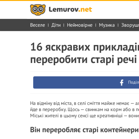
Веселе
Діти
Неймовірне
Музика
Зворуш
16 яскравих прикладі
переробити старі речі
Поділ
На відміну від міста, в селі сміття майже немає — 
йде в переробку. Щось — свинкам на корм або в пе
Міські жителі в цьому сенсі ще креативніші — вони 
Він переробляє старі контейнери