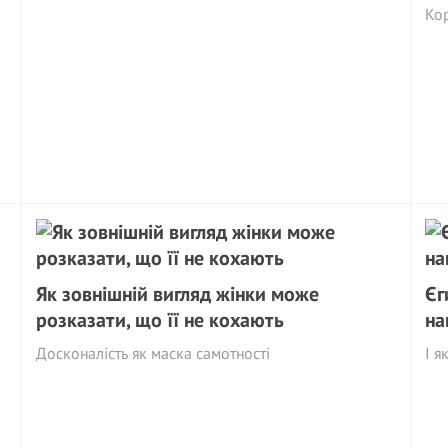
Кор
Як зовнішній вигляд жінки може
Єг
розказати, що її не кохають
на
Досконалість як маска самотності
І я