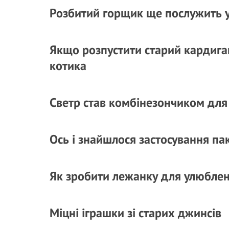
Розбитий горщик ще послужить у 
Якщо розпустити старий кардига
котика
Светр став комбінезончиком дл
Ось і знайшлося застосування па
Як зробити лежанку для улюблен
Міцні іграшки зі старих джинсів