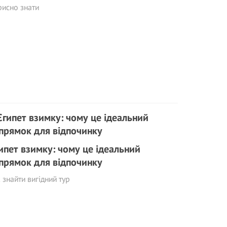
исно знати
ипет взимку: чому це ідеальний
прямок для відпочинку
к знайти вигідний тур