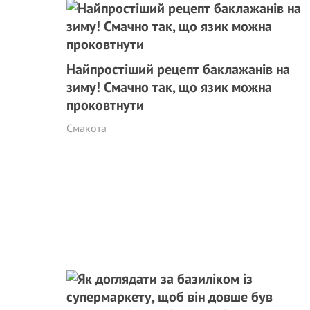
Найпростіший рецепт баклажанів на
зиму! Смачно так, що язик можна
проковтнути
Смакота