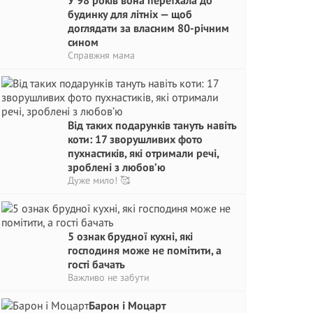
У 98 років вона переїхала до
будинку для літніх — щоб
доглядати за власним 80-річним
сином
Справжня мама
Від таких подарунків тануть навіть
коти: 17 зворушливих фото
пухнастиків, які отримали речі,
зроблені з любов’ю
Дуже мило! 🥰
5 ознак брудної кухні, які
господиня може не помітити, а
гості бачать
Важливо не забути
Барон і Моцарт