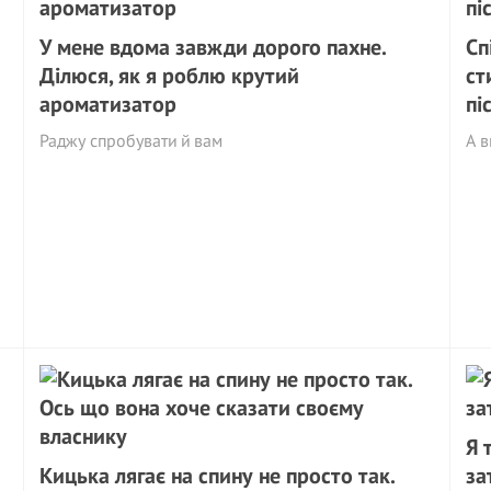
У мене вдома завжди дорого пахне.
Сп
Ділюся, як я роблю крутий
ст
ароматизатор
пі
Раджу спробувати й вам
А в
Я 
Кицька лягає на спину не просто так.
за