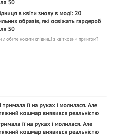
ідниця в квіти знову в моді: 20
ильних образів, які освіжать гардероб
сля 50
и любите носити спідниці з квітковим принтом?
тримала її на руках і молилася. Але
тяжний кошмар виявився реальністю