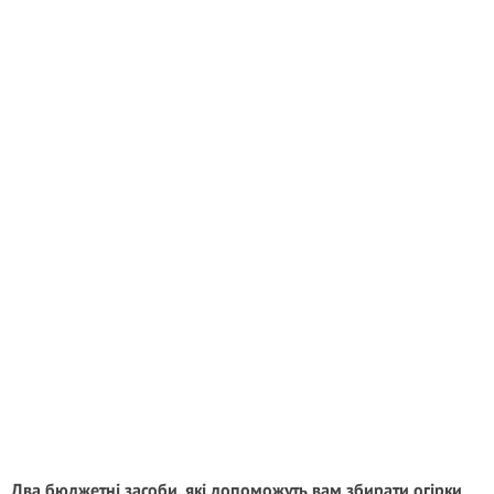
Два бюджетні засоби, які допоможуть вам збирати огірки