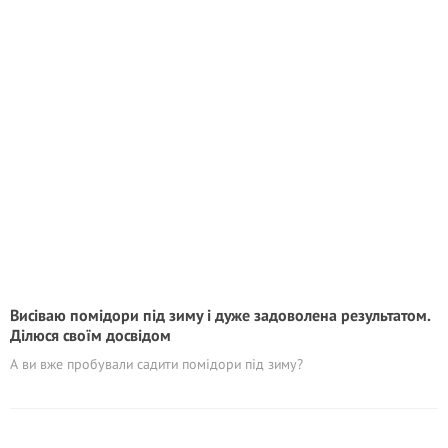
Висіваю помідори під зиму і дуже задоволена результатом.
Ділюся своїм досвідом
А ви вже пробували садити помідори під зиму?