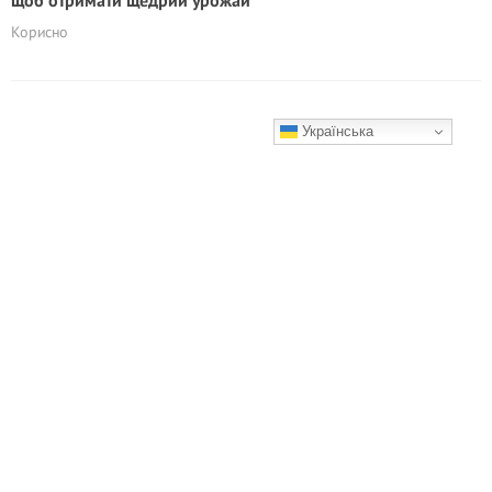
щоб отримати щедрий урожай
Корисно
Українська