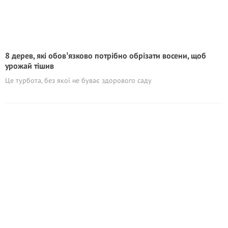
8 дерев, які обовʼязково потрібно обрізати восени, щоб
урожай тішив
Це турбота, без якої не буває здорового саду