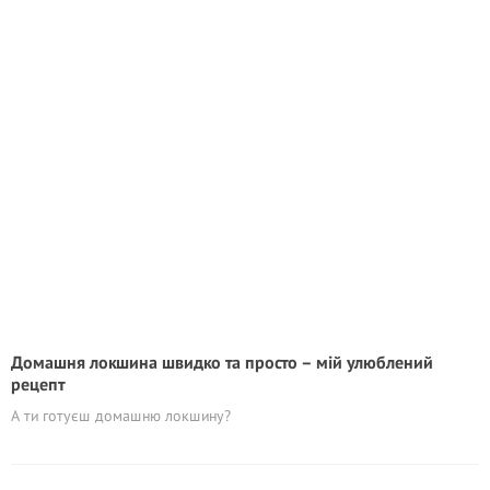
Домашня локшина швидко та просто – мій улюблений
рецепт
А ти готуєш домашню локшину?