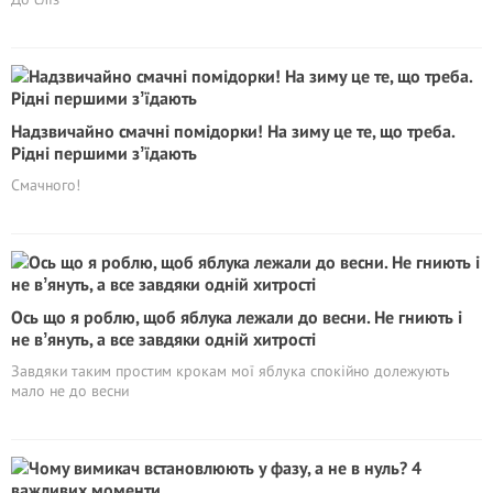
Надзвичайно смачні помідорки! На зиму це те, що треба.
Рідні першими зʼїдають
Смачного!
Ось що я роблю, щоб яблука лежали до весни. Не гниють і
не вʼянуть, а все завдяки одній хитрості
Завдяки таким простим крокам мої яблука спокійно долежують
мало не до весни