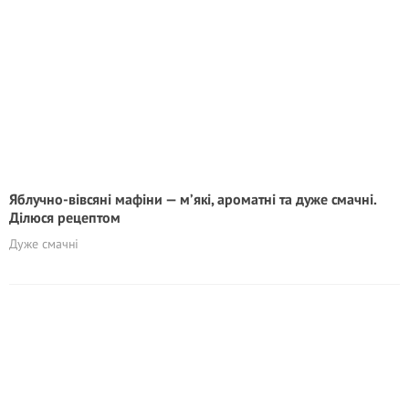
Яблучно-вівсяні мафіни — м’які, ароматні та дуже смачні.
Ділюся рецептом
Дуже смачні