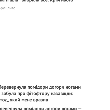
орушливо
ревернула помідори догори ногами —