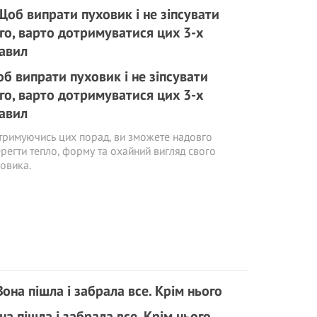
б випрати пуховик і не зіпсувати
го, варто дотримуватися цих 3-х
авил
римуючись цих порад, ви зможете надовго
регти тепло, форму та охайний вигляд свого
овика.
на пішла і забрала все. Крім нього