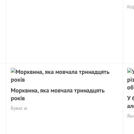
Ко
Морквина, яка мовчала тринадцять
років
У 
ал
Буває ж
Яки