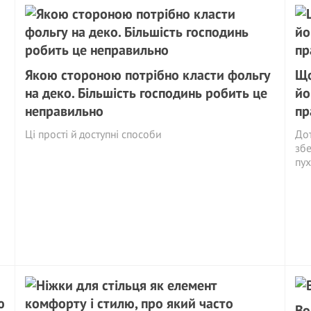
Якою стороною потрібно класти фольгу
Що
на деко. Більшість господинь робить це
йо
неправильно
пр
Ці прості й доступні способи
Дот
збе
пух
Во