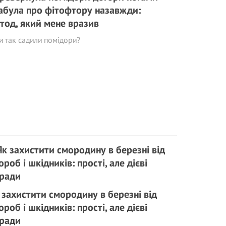
забула про фітофтору назавжди:
тод, який мене вразив
и так садили помідори?
 захистити смородину в березні від
ороб і шкідників: прості, але дієві
ради