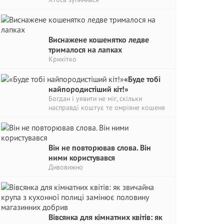
Виснажене кошенятко ледве
трималося на лапках
Крихітко
«Буде тобі
найпородистіший кіт!»
Богдан і уявити не міг, скільки
насправді коштує те омріяне кошеня
Він не повторював слова. Він
ними користувався
Дивовижно
Вівсянка для кімнатних квітів: як