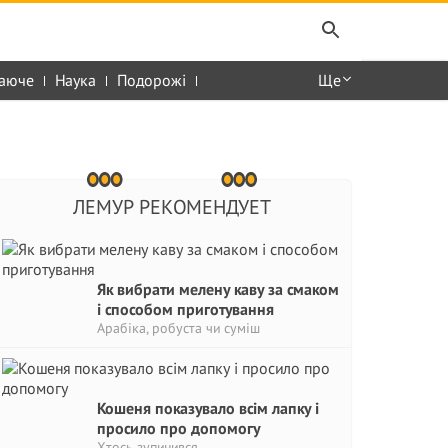
аюче
Наука
Подорожі
Ще
ЛЕМУР РЕКОМЕНДУЕТ
Як вибрати мелену каву за смаком
і способом приготування
Арабіка, робуста чи суміш
Кошеня показувало всім лапку і
просило про допомогу
Хтось зупинився