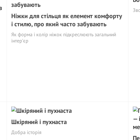
з
Зв
Ніжки для стільця як елемент комфорту
і стилю, про який часто забувають
Як форма і колір ніжок підкреслюють загальний
інтер’єр
Шкіряний і пухнаста
Добра історія
Пе