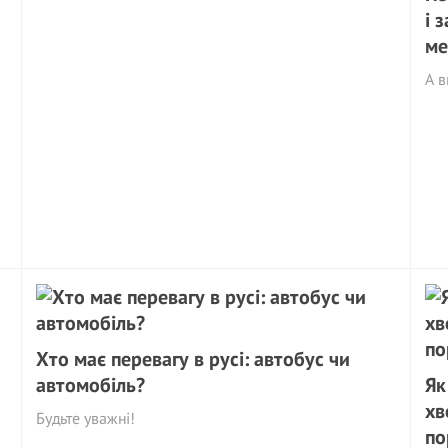
і 
ме
А в
Хто має перевагу в русі: автобус чи
автомобіль?
Як
хв
Будьте уважні!
по