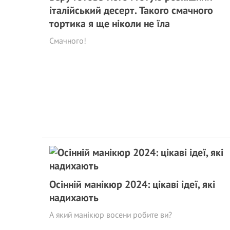
італійський десерт. Такого смачного
тортика я ще ніколи не їла
Смачного!
Осінній манікюр 2024: цікаві ідеї, які
надихають
А який манікюр восени робите ви?