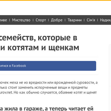
ливе
Мистецтво
Спорт
Добре
Тварини
Сім'я
Надих
семейств, которые в
ли котятам и щенкам
итися в Facebook
очек меха не из вредности или врожденной суровости, а
колько стоит заменить испорченные вещи и предметы
rov.net. Но как обычно случается, обаяние котят и щенят
 жила в гараже, а теперь читает ей