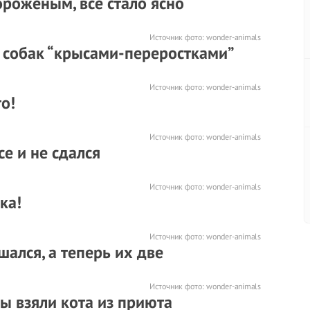
ороженым, все стало ясно
Источник фото:
wonder-animals
 собак “крысами-переростками”
Источник фото:
wonder-animals
о!
Источник фото:
wonder-animals
се и не сдался
Источник фото:
wonder-animals
ка!
Источник фото:
wonder-animals
шался, а теперь их две
Источник фото:
wonder-animals
ы взяли кота из приюта