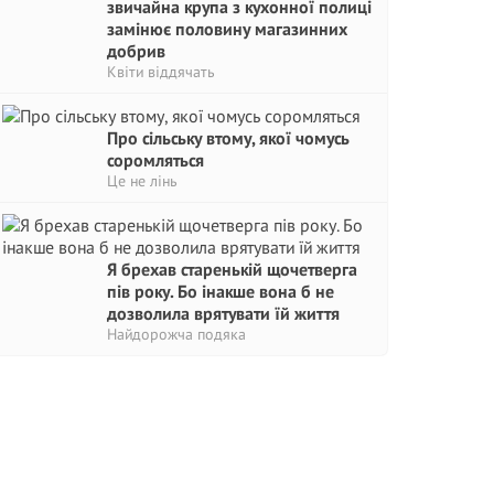
звичайна крупа з кухонної полиці
замінює половину магазинних
добрив
Квіти віддячать
Про сільську втому, якої чомусь
соромляться
Це не лінь
Я брехав старенькій щочетверга
пів року. Бо інакше вона б не
дозволила врятувати їй життя
Найдорожча подяка