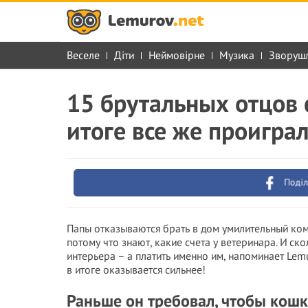
Веселе
Діти
Неймовірне
Музика
Зворуш
15 брутальных отцов 
итоге все же проигра
Поділ
Папы отказываются брать в дом умилительный ком
потому что знают, какие счета у ветеринара. И с
интерьера – а платить именно им, напоминает Lemu
в итоге оказывается сильнее!
Раньше он требовал, чтобы кошка