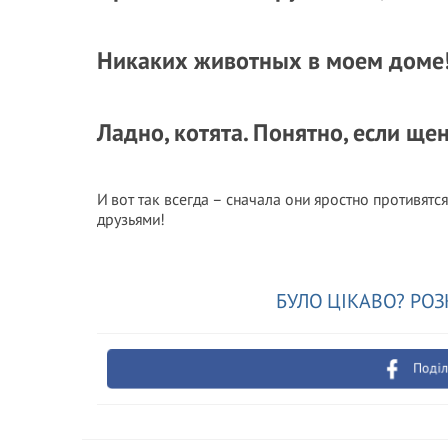
Никаких животных в моем доме! 
Ладно, котята. Понятно, если щен
И вот так всегда – сначала они яростно противят
друзьями!
БУЛО ЦІКАВО? РОЗ
Поділ